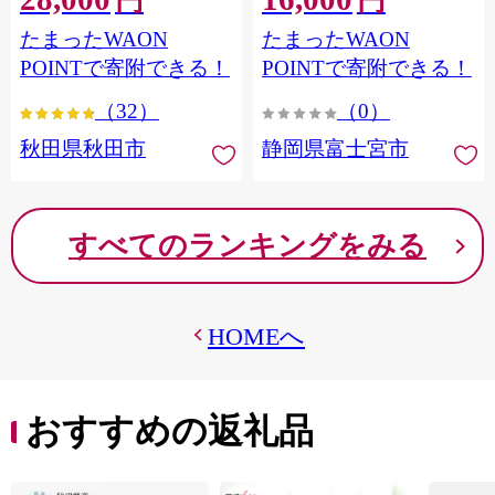
円
円
フラワーパック トイレッ
シングル パルプ100％ 香り
たまったWAON
たまったWAON
トペーパー 日本製紙クレ
つき 日用品 消耗品 備蓄
シア] 秋田県秋田市
POINTで寄附できる！
POINTで寄附できる！
（32）
（0）
秋田県秋田市
静岡県富士宮市
すべてのランキングをみる
HOMEへ
おすすめの返礼品