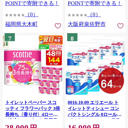
CY009_01
POINTで寄附できる！
POINTで寄附できる！
（0）
（0）
福岡県大木町
大阪府泉佐野市
7
8
トイレットペーパー スコ
0016-10-09 エリエール ト
ッティ フラワーパック 3倍
イレットティシュー コン
長持ち〈香り付〉4ロール
パクトシングル 8ロール×8
(ダブル)×12パック 日用品
パック 64ロール 1.5倍巻
28,000
16,000
最短翌日発送 [スコッティ
82.5m トイレットペーパー