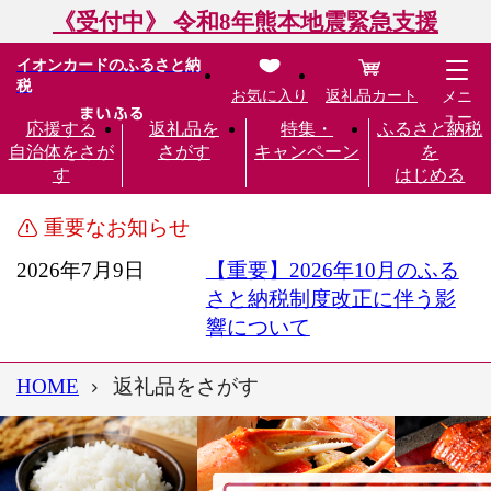
《受付中》 令和8年熊本地震緊急支援
イオンカードのふるさと納
税
お気に入り
返礼品カート
メニ
ュー
応援する
返礼品を
特集・
ふるさと納税
自治体をさが
さがす
キャンペーン
を
す
はじめる
重要なお知らせ
2026年7月9日
【重要】2026年10月のふる
さと納税制度改正に伴う影
響について
HOME
返礼品をさがす