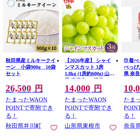
秋田県産ミルキークイ
【2026年産】 シャイ
巾着べ
ーン 小袋900g 10袋
ンマスカット 3房
べっぴ
セット
1.8kg (1房約600g) 山形
県 奈良市
県 東根市 JA提供
26,500
14,000
10,
hi001-052
円
円
たまったWAON
たまったWAON
たまっ
POINTで寄附でき
POINTで寄附でき
POI
る！
る！
る！
秋田県井川町
山形県東根市
奈良