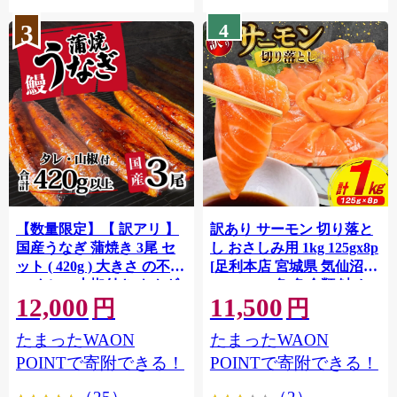
3
4
【数量限定】【 訳アリ 】
訳あり サーモン 切り落と
国産うなぎ 蒲焼き 3尾 セ
し おさしみ用 1kg 125gx8p
ット ( 420g ) 大きさ の不揃
[足利本店 宮城県 気仙沼市
い タレ・山椒付き ウナギ
20564313] 魚 魚介類 鮭 お
12,000
11,500
鰻 ふぞろい 不揃い うな重
刺し身 刺し身 刺身 生 生食
円
円
ひつまぶし 人気 茨城 八千
個包装 チリ銀鮭 銀鮭 海鮮
たまったWAON
たまったWAON
代町 ふるさと納税 冷凍
海鮮丼 魚介
[SF951ya]
POINTで寄附できる！
POINTで寄附できる！