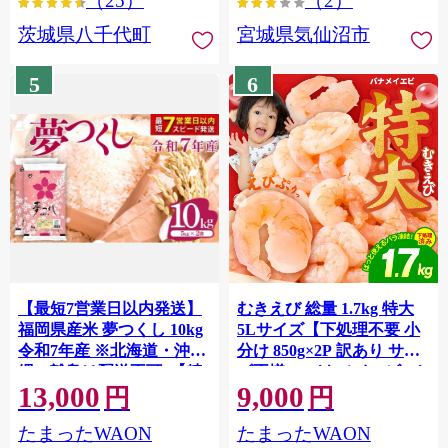
（25）
（2）
茨城県八千代町
宮城県気仙沼市
5
6
【最短7営業日以内発送】
むきえび 総量 1.7kg 特大
福岡県産米 夢つくし 10kg
5Lサイズ【下処理不要 小
令和7年産 ※北海道・沖
分け 850g×2P 訳あり サイ
縄・離島は配送不可 |【精
ズ不揃い バナメイエビ バ
13,000
9,000
米 単一米 単一原料米 7年
ラ凍結】 G4142
円
円
産 国産 お米 ブランド米
たまったWAON
たまったWAON
5kg × 2 ゆめつくし】