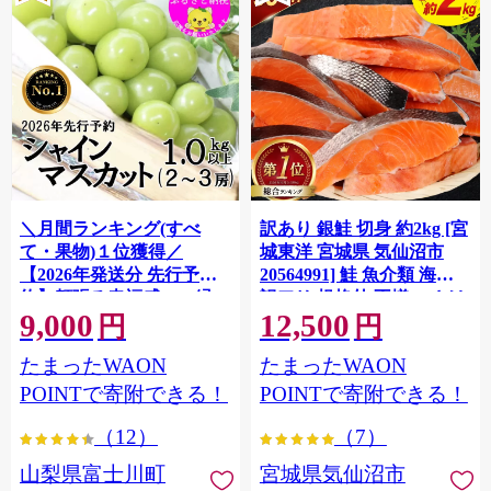
＼月間ランキング(すべ
訳あり 銀鮭 切身 約2kg [宮
て・果物)１位獲得／
城東洋 宮城県 気仙沼市
【2026年発送分 先行予
20564991] 鮭 魚介類 海鮮
約】頬張る幸福感 〜緑の
訳アリ 規格外 不揃い さけ
9,000
12,500
宝石・ シャインマスカッ
サケ 鮭切身 シャケ 切り身
円
円
ト 〜 １ｋｇ以上（２〜３
冷凍 家庭用 おかず 弁当 支
たまったWAON
たまったWAON
房） フルーツ 山梨県産 果
援 サーモン 銀鮭切り身 魚
物 くだもの シャイン マス
わけあり
POINTで寄附できる！
POINTで寄附できる！
カット ぶどう ブドウ 葡萄
（12）
（7）
大粒 種なし 先行予約 富士
川町 10000円 一万円 9000
山梨県富士川町
宮城県気仙沼市
円 九千円