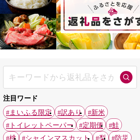
注目ワード
#まいふる限定
#訳あり
#新米
#トイレットペーパー
#定期便
#鮭
#桃
#シャインマスカット
#梨
#防災