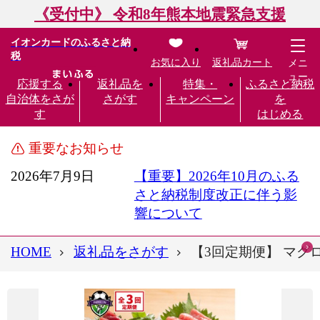
《受付中》 令和8年熊本地震緊急支援
イオンカードのふるさと納
税
お気に入り
返礼品カート
メニ
ュー
応援する
返礼品を
特集・
ふるさと納税
自治体をさが
さがす
キャンペーン
を
す
はじめる
重要なお知らせ
2026年7月9日
【重要】2026年10月のふる
さと納税制度改正に伴う影
響について
HOME
返礼品をさがす
【3回定期便】 マグロ