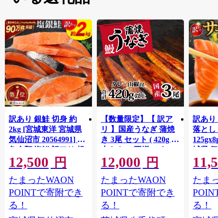
訳あり 銀鮭 切身 約
【数量限定】【 訳ア
訳あり
2kg [宮城東洋 宮城県
リ 】国産うなぎ 蒲焼
落とし 
気仙沼市 20564991] 鮭
き 3尾 セット ( 420g )
125gx
魚介類 海鮮 訳アリ 規
大きさ の不揃い タ
城県 
12,500
12,000
11,
格外 不揃い さけ サケ
レ・山椒付き ウナギ
20564
円
円
鮭切身 シャケ 切り身
鰻 ふぞろい 不揃い う
お刺し
たまったWAON
たまったWAON
たまっ
冷凍 家庭用 おかず 弁
な重 ひつまぶし 人気
生 生
当 支援 サーモン 銀鮭
茨城 八千代町 ふるさ
鮭 銀鮭
POINTで寄附でき
POINTで寄附でき
POI
切り身 魚 わけあり
と納税 冷凍 [SF951ya]
介
る！
る！
る！