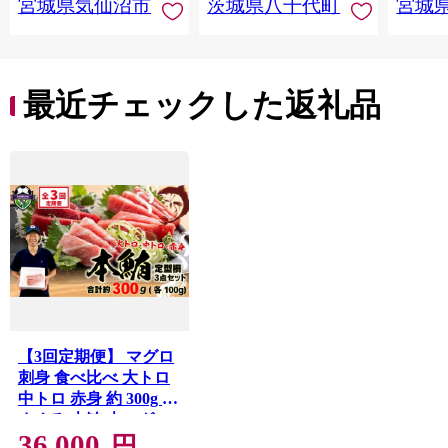
宮城県気仙沼市
茨城県八千代町
宮城
最近チェックした返礼品
【3回定期便】 マグロ
刺身 食べ比べ 大トロ
中トロ 赤身 約 300g 本
まぐろ 本鮪 本マグロ
36,000
大とろ 中とろ 赤身 解
円