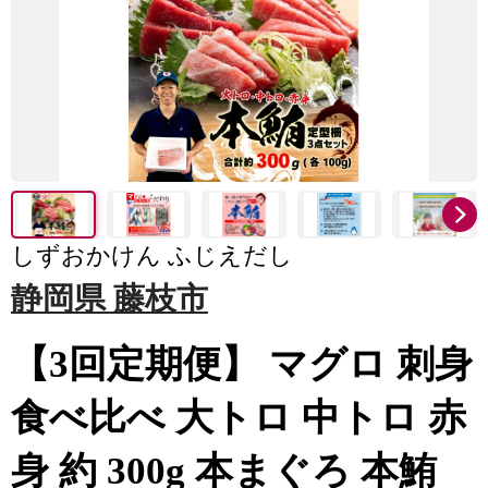
しずおかけん ふじえだし
静岡県 藤枝市
【3回定期便】 マグロ 刺身
食べ比べ 大トロ 中トロ 赤
身 約 300g 本まぐろ 本鮪