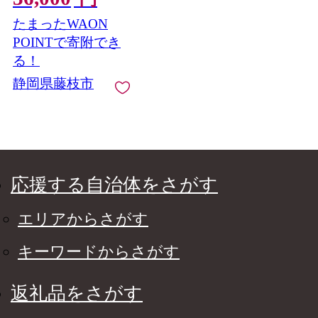
凍 漬け鮪 海鮮 カネト
たまったWAON
モ 静岡県 藤枝市
POINTで寄附でき
る！
静岡県藤枝市
応援する自治体をさがす
エリアからさがす
キーワードからさがす
返礼品をさがす