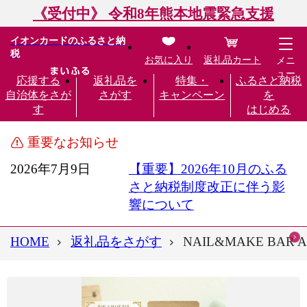
《受付中》 令和8年熊本地震緊急支援
イオンカードのふるさと納
税
お気に入り
返礼品カート
メニ
ュー
応援する
返礼品を
特集・
ふるさと納税
自治体をさが
さがす
キャンペーン
を
す
はじめる
重要なお知らせ
2026年7月9日
【重要】2026年10月のふる
さと納税制度改正に伴う影
響について
HOME
返礼品をさがす
NAIL&MAKE BAR 