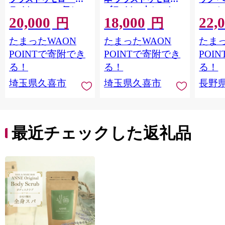
ライト 400ml 4個セッ
ブライト 3本セット |
コーム
20,000
18,000
22,
ト | 美容 ヘアケア つ
美容 ヘアケア つめか
LOVE
円
円
めかえ 詰め替え ブリ
え 詰め替え ブリーチ
つや 
たまったWAON
たまったWAON
たまっ
ーチ 口コミ 香り リピ
口コミ 香り リピート
市[№565
ート ランキング ロン
ランキング ロング ス
POINTで寄附でき
POINTで寄附でき
POI
グ ストレート サラサ
トレート サラサラ 洗
る！
る！
る！
ラ 洗い上がり パサつ
い上がり パサつき カ
埼玉県久喜市
埼玉県久喜市
長野
き カラー 髪 保湿 ダメ
ラー 髪 保湿 ダメージ
ージ タンパク質 艶 リ
タンパク質 艶 リペア
ペア ケア 補修 埼玉県
ケア 補修 セット ライ
久喜市 ファイントゥ
ン使い 埼玉県 久喜市
デイ
ファイントゥデイ
最近チェックした返礼品