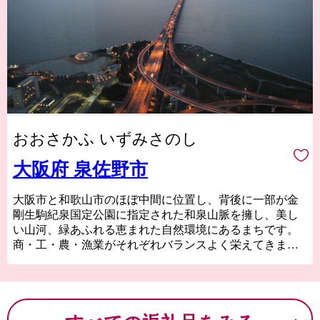
おおさかふ いずみさのし
大阪府 泉佐野市
大阪市と和歌山市のほぼ中間に位置し、背後に一部が金
剛生駒紀泉国定公園に指定された和泉山脈を擁し、美し
い山河、緑あふれる恵まれた自然環境にあるまちです。
商・工・農・漁業がそれぞれバランスよく栄えてきまし
たが、関西国際空港の開港などに伴う人口の増加ととも
に、商業・サービス業が盛んになっています。
関空によるインパクトを最大限に活用し、世界と日本を
結ぶ玄関都市として、21世紀にふさわしい国際都市をめ
ざしてまちづくりに取り組んでいます。