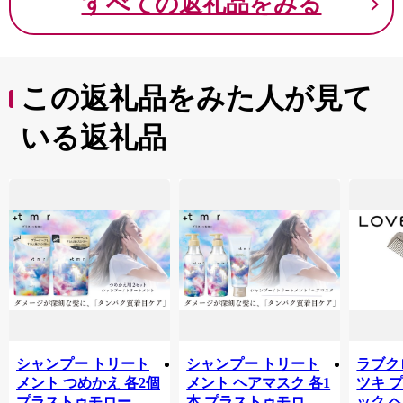
すべての返礼品をみる
この返礼品をみた人が見て
いる返礼品
シャンプー トリート
シャンプー トリート
ラブクロ
メント つめかえ 各2個
メント ヘアマスク 各1
ツキ 
プラストゥモロー ブ
本 プラストゥモロー
ック 