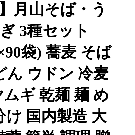
】月山そば・う
ぎ 3種セット
g×90袋) 蕎麦 そば
どん ウドン 冷麦
ムギ 乾麺 麺 め
分け 国内製造 大