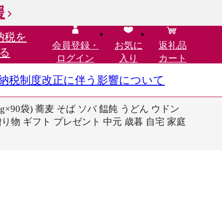
援
納税を
会員登録・
お気に
返礼品
る
ログイン
入り
カート
さと納税制度改正に伴う影響について
90袋) 蕎麦 そば ソバ 饂飩 うどん ウドン
贈り物 ギフト プレゼント 中元 歳暮 自宅 家庭