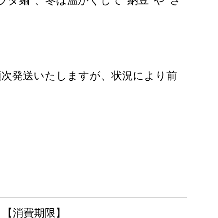
ダ麺”、冬は温かくして”納豆”や”さ
順次発送いたしますが、状況により前
【消費期限】