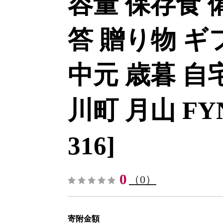
容量 保存食 
答 贈り物 ギ
中元 歳暮 自
川町 月山 FYN6
316]
0
（0）
寄附金額