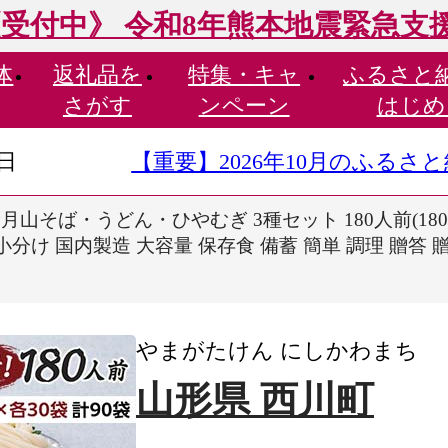
受付中》 令和8年熊本地震緊急支
体
返礼品を
特集・
キャ
ふるさと
さがす
ンペーン
はじめ
9日
【重要】2026年10月のふる
山そば・うどん・ひやむぎ 3種セット 180人前(180g×
小分け 国内製造 大容量 保存食 備蓄 簡単 調理 贈答 
やまがたけん にしかわまち
山形県 西川町