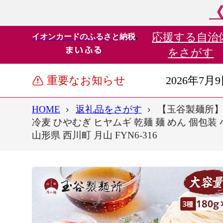
《
応援する
自治
イオンカードのふるさと納税
をさがす
重要なお知らせ
2026年7月
HOME
返礼品をさがす
【玉谷製麺所】月
冷麦 ひやむぎ ヒヤムギ 乾麺 麺 めん 個包装 
山形県 西川町 月山 FYN6-316