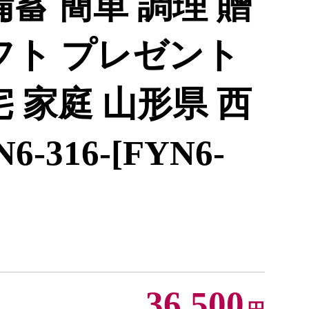
備蓄 簡単 調理 贈
フト プレゼント
宅 家庭 山形県 西
-316-[FYN6-
36,500