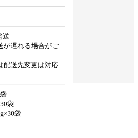
発送
送が遅れる場合がご
は配送先変更は対応
0袋
30袋
g×30袋