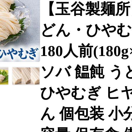
【玉谷製麺所
どん・ひやむ
180人前(180
ソバ 饂飩 う
ひやむぎ ヒヤ
ん 個包装 小