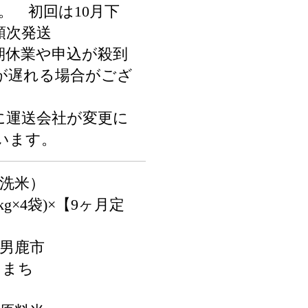
。 初回は10月下
順次発送
期休業や申込が殺到
が遅れる場合がござ
に運送会社が変更に
います。
無洗米）
kg×4袋)×【9ヶ月定
県男鹿市
こまち