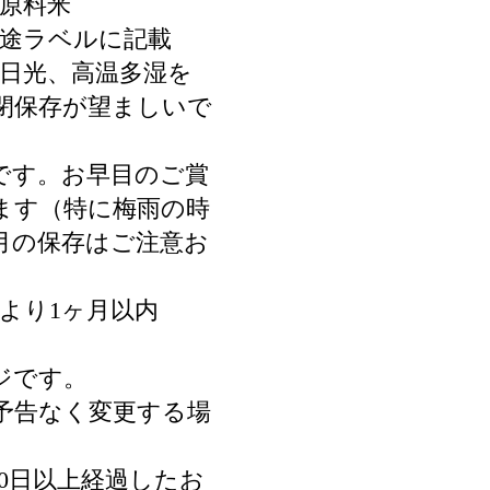
一原料米
別途ラベルに記載
射日光、高温多湿を
閉保存が望ましいで
です。お早目のご賞
ます（特に梅雨の時
8月の保存はご注意お
。
より1ヶ月以内
ジです。
予告なく変更する場
0日以上経過したお