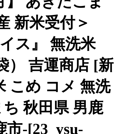
月】 あきたこま
産 新米受付＞
イス』 無洗米
4袋） 吉運商店 [新
米 こめ コメ 無洗
ち 秋田県 男鹿
-[23_ysu-