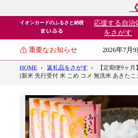
《
応援する
自治
イオンカードのふるさと納税
をさがす
重要なお知らせ
2026年7月
HOME
返礼品をさがす
【定期便9ヶ月】
[新米 先行受付 米 こめ コメ 無洗米 あきた