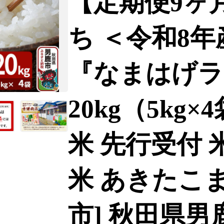
【定期便9ヶ
ち ＜令和8年
『なまはげラ
20kg（5kg×
米 先行受付 
米 あきたこま
市] 秋田県男鹿市