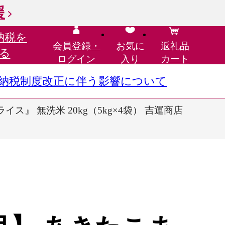
援
納税を
会員登録・
お気に
返礼品
る
ログイン
入り
カート
さと納税制度改正に伴う影響について
ス』 無洗米 20kg（5kg×4袋） 吉運商店