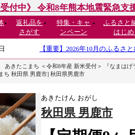
受付中》 令和8年熊本地震緊急支
体
返礼品を
特集・
キャ
ふるさと
さがす
ンペーン
はじめ
9日
【重要】2026年10月のふる
 あきたこまち ＜令和8年産 新米受付＞ 『なまはげライ
こまち 秋田県 男鹿市] 秋田県男鹿市
あきたけん おがし
秋田県 男鹿市