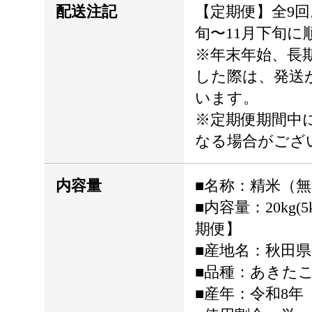
配送注記
【定期便】全9回
旬〜11月下旬に
※年末年始、長
した際は、発送
います。
※定期便期間中
なる場合がござ
内容量
■名称：精米（
■内容量：20kg(5
期便】
■産地名：秋田
■品種：あきた
■産年：令和8年