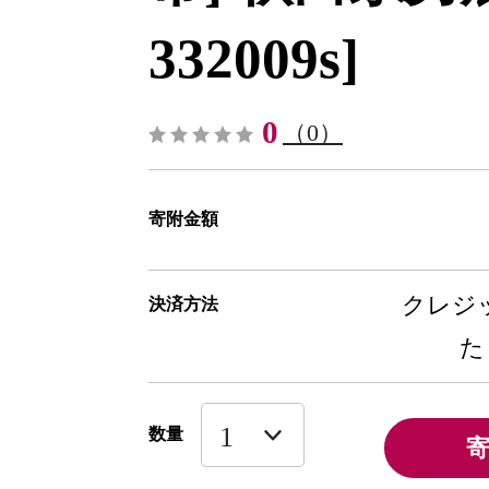
332009s]
0
（0）
寄附金額
クレジッ
決済方法
た
数量