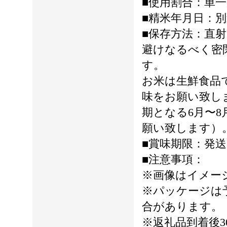
■使用割合：単
■精米年月日：
■保存方法：直
避けなるべく密
す。
お米は生鮮食品
味をお願い致し
期となる6月〜
願い致します）
■賞味期限：発送
■注意事項：
※画像はイメー
※パッケージは
合があります。
※返礼品到着後3