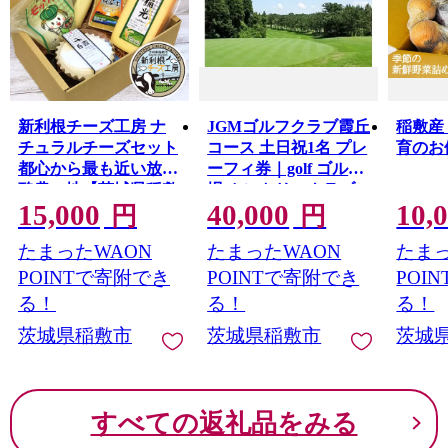
新利根チーズ工房 ナ
JGMゴルフクラブ霞丘
稲敷産
チュラルチーズセット
コース 土日祝1名 プレ
育のお便
都心から最も近い放牧
ーフィ券｜golf ゴルフ
酪農の地【茨城県稲敷
場 カントリークラブ
15,000
40,000
10,
市】｜牧場 牛乳 発酵
アウトドア 施設利用
円
円
熟成 とける チーズ ワ
券 スポーツ 趣味 休日
たまったWAON
たまったWAON
たまっ
イン ウィスキー つま
アクティビティ プレ
み [0967]
ゼント 茨城県 [0121]
POINTで寄附でき
POINTで寄附でき
POI
る！
る！
る！
茨城県稲敷市
茨城県稲敷市
茨城
すべての返礼品をみる