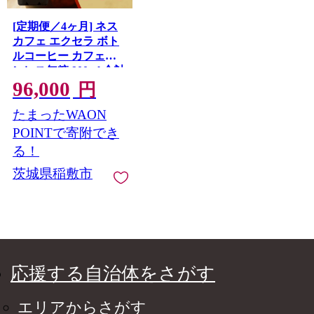
[定期便／4ヶ月] ネス
カフェ エクセラ ボト
ルコーヒー カフェイ
ンレス無糖 900ml 合計
96,000
96本(12本×2箱×4回発
円
送)｜珈琲 アイスコー
たまったWAON
ヒー ペットボトル ケ
ース カフェ ギフト ネ
POINTで寄附でき
スレ [2166]
る！
茨城県稲敷市
応援する自治体をさがす
エリアからさがす