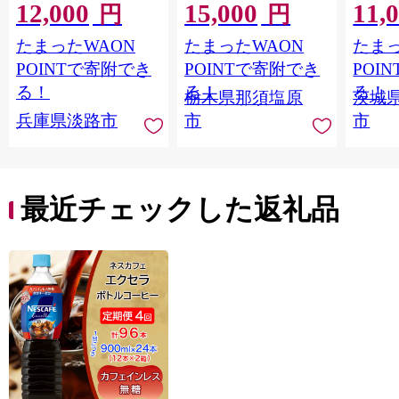
12,000
15,000
11,
ギフト トマト 野菜 ジ
Ｍ 爽
円
円
ュース 飲料 ドリンク
ジ 果汁
たまったWAON
たまったWAON
たまっ
健康 GABA 血圧 コレ
ンス 
ステロール】
ンド 
POINTで寄附でき
POINTで寄附でき
POI
庫 ド
る！
る！
る！
栃木県那須塩原
茨城
入れし
兵庫県淡路市
市
市
アタイ
き フ
子ども
田市】
最近チェックした返礼品