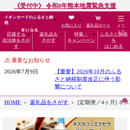
《受付中》 令和8年熊本地震緊急支援
イオンカードのふるさと納
税
お気に入り
返礼品カート
メニ
ュー
応援する
返礼品を
特集・
ふるさと納税
自治体をさが
さがす
キャンペーン
を
す
はじめる
重要なお知らせ
2026年7月9日
【重要】2026年10月のふる
さと納税制度改正に伴う影
響について
HOME
返礼品をさがす
[定期便／4ヶ月] ネス