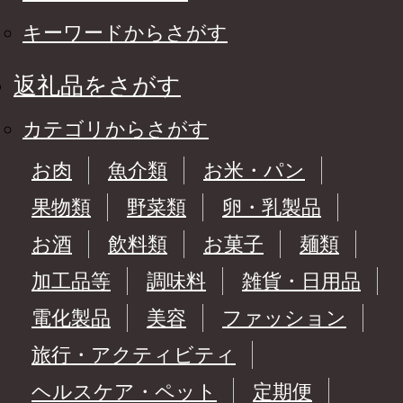
キーワードからさがす
返礼品をさがす
カテゴリからさがす
お肉
魚介類
お米・パン
果物類
野菜類
卵・乳製品
お酒
飲料類
お菓子
麺類
加工品等
調味料
雑貨・日用品
電化製品
美容
ファッション
旅行・アクティビティ
ヘルスケア・ペット
定期便