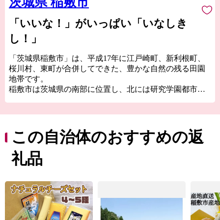
茨城県 稲敷市
「いいな！」がいっぱい「いなしき
し！」
「茨城県稲敷市」は、平成17年に江戸崎町、新利根町、
桜川村、東町が合併してできた、豊かな自然の残る田園
地帯です。
稲敷市は茨城県の南部に位置し、北には研究学園都市
「つくば市」、南には世界の玄関口、成田空港がある
「千葉県成田市」両市との中間地点に位置し、直近では
首都圏中央連絡自動車道（圏央道）によりアクセスが向
上しています。
この自治体のおすすめの返
稲敷市を離れて、頑張っている方はもちろん、稲敷市に
親しみや共感を持ってくださっている方、少しでも稲敷
礼品
市の返礼品に興味をお持ちの方も、「稲敷市ふるさと応
援寄附金」を通じ、稲敷市に暖かい応援をいただけるこ
とを心よりお待ちしております。
寄附者様には、私たち稲敷市より「感謝のキモチ」とし
て市の特産品である”農産物”や、”体験型チケット”など
の"お礼の品"を真心こめてお送りいたします。