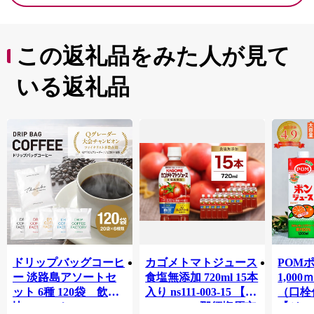
この返礼品をみた人が見て
いる返礼品
ドリップバッグコーヒ
カゴメトマトジュース
POM
ー 淡路島アソートセ
食塩無添加 720ml 15本
1,00
ット 6種 120袋 飲み
入り ns111-003-15 【
（口栓
比べ コーヒー
KAGOME 那須塩原市
【ジュ