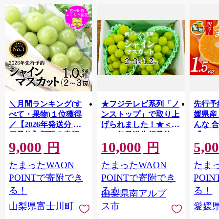
＼月間ランキング(す
★フジテレビ系列「ノ
先行予
べて・果物)１位獲得
ンストップ」で取り上
媛県産
／【2026年発送分 先
げられました！★＜
んな 合
行予約】頬張る幸福
2026年発送先行予約＞
『202
9,000
10,000
5,0
感 〜緑の宝石・ シ
南アルプス市産シャイ
出荷予
円
円
ャインマスカット 〜
ンマスカット1.2kg以
ご自宅
たまったWAON
たまったWAON
たまっ
１ｋｇ以上（２〜３
上（2～3房） クール
マドン
房） フルーツ 山梨県
便発送 ALPAG007
あり 
POINTで寄附でき
POINTで寄附でき
POI
産 果物 くだもの シャ
ツ 高級
る！
る！
る！
山梨県南アルプ
イン マスカット ぶど
産地直
山梨県富士川町
ス市
愛媛
う ブドウ 葡萄 大粒 種
レンジ
なし 先行予約 富士川
県 西