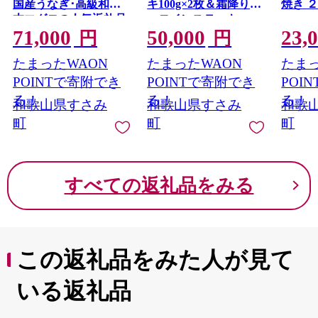
国産うなぎ･高級和牛･
キ100g×2枚＆霜降りサ
焼き 
本マグロの人気返礼品
ーロインステーキ
71,000
50,000
23,
を3回お届け！/ウナギ
180g×2枚
円
円
鰻 牛肉 黒毛和牛 熊野
たまったWAON
たまったWAON
たまっ
牛 鮪 まぐろ
POINTで寄附でき
POINTで寄附でき
POI
る！
る！
る！
和歌山県すさみ
和歌山県すさみ
和歌
町
町
町
すべての返礼品をみる
この返礼品をみた人が見て
いる返礼品