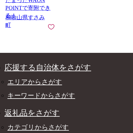
たまったWAON
POINTで寄附でき
る！
和歌山県すさみ
町
応援する自治体をさがす
エリアからさがす
キーワードからさがす
返礼品をさがす
カテゴリからさがす