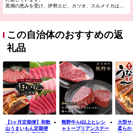
黒潮の恵みを受け、伊勢エビ、カツオ、スルメイカは全
国有数の漁獲高を誇り、中でも、明治以来「ケンケン
船」の全国屈指の基地として知られています。
海岸線一帯は磯釣り・船釣り場として有名で、スキュー
バダイビングやスポーツフィッシングなどの適地として
この自治体のおすすめの返
も注目されています。最近では、国道42号を活かしたサ
イクリング大会「ライドオンスサミ」が開催されていま
礼品
す。
【3ヶ月定期便】和歌
熊野牛A4以上ヒレシ
大型サ
山うまいもん定期便
ャトーブリアンステー
柔らか