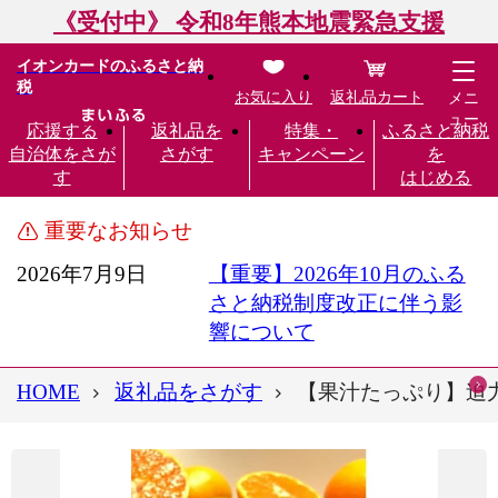
《受付中》 令和8年熊本地震緊急支援
イオンカードのふるさと納
税
お気に入り
返礼品カート
メニ
ュー
応援する
返礼品を
特集・
ふるさと納税
自治体をさが
さがす
キャンペーン
を
す
はじめる
重要なお知らせ
2026年7月9日
【重要】2026年10月のふる
さと納税制度改正に伴う影
響について
HOME
返礼品をさがす
【果汁たっぷり】迫力満点