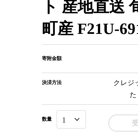
ト 産地直送 
町産 F21U-69
寄附金額
クレジッ
決済方法
た
数量