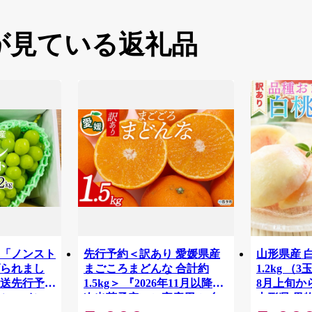
が見ている返礼品
「ノンスト
先行予約＜訳あり 愛媛県産
山形県産 
られまし
まごころまどんな 合計約
1.2kg （
発送先行予約
1.5kg＞ 『2026年11月以降順
8月上旬か
シャインマ
次出荷予定』ご家庭用 ご自
山形県 果物