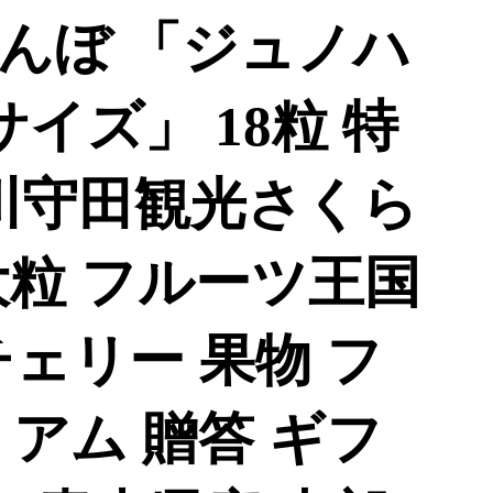
んぼ 「ジュノハ
サイズ」 18粒 特
【川守田観光さくら
大粒 フルーツ王国
ェリー 果物 フ
アム 贈答 ギフ