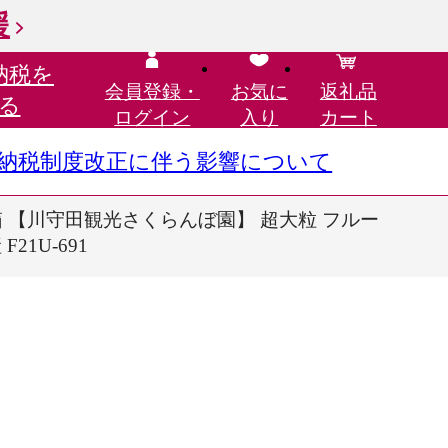
援
納税を
会員登録・
お気に
返礼品
る
ログイン
入り
カート
さと納税制度改正に伴う影響について
粧箱 【川守田観光さくらんぼ園】 超大粒 フルー
1U-691