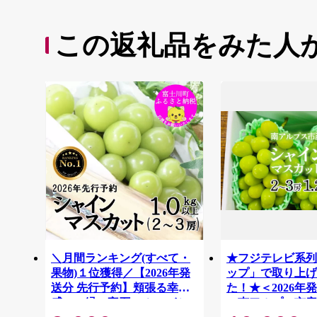
この返礼品をみた人
＼月間ランキング(すべて・
★フジテレビ系列
果物)１位獲得／【2026年発
ップ」で取り上げ
送分 先行予約】頬張る幸福
た！★＜2026年
感 〜緑の宝石・ シャイン
＞南アルプス市産