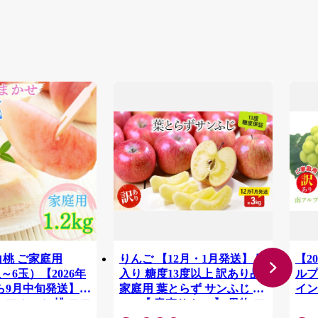
白桃 ご家庭用
りんご 【12月・1月発送】 蜜
【2
3玉～6玉）【2026年
入り 糖度13度以上 訳あり品
ルプ
ら9月中旬発送】
家庭用 葉とらず サンふじ 約
イン
 フルーツ 桃 モモ
3kg 【 青森りんご 】 果物 フ
1.
ALP