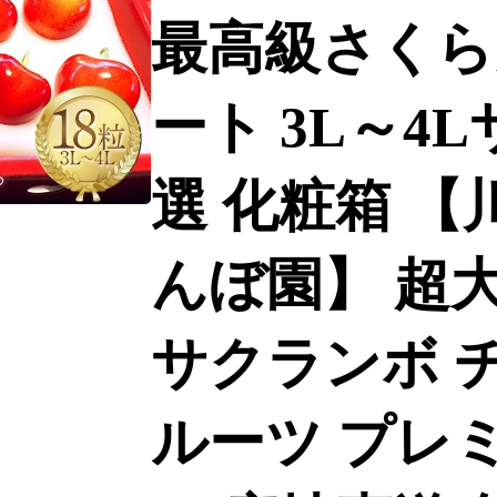
最高級さくら
ート 3L～4L
選 化粧箱 
んぼ園】 超
サクランボ チ
ルーツ プレミ