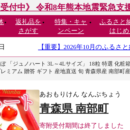
受付中》 令和8年熊本地震緊急支
体
返礼品を
特集・
キャ
ふるさと
さがす
ンペーン
はじめ
9日
【重要】2026年10月のふる
 「ジュノハート 3L～4Lサイズ」 18粒 特選 化
ミアム 贈答 ギフト 産地直送 旬 青森県産 南部町産 F2
あおもりけん なんぶちょう
青森県 南部町
寄附受付期間は終了しました