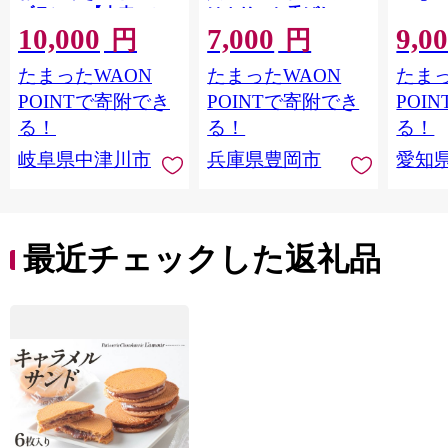
ブラン」 【未来のご
はカリッと香ばしい
10,000
7,000
9,0
褒美】スイーツ 栗 モ
中はもっちり ラム酒
円
円
ンブラン くりきんと
バニラ お取り寄せ ス
たまったWAON
たまったWAON
たまっ
ん デザート ご褒美 お
イーツ 焼き菓子 詰め
取り寄せ くり お菓子
合わせ ホワイトデー
POINTで寄附でき
POINTで寄附でき
POI
菓子 F4N-2298
お返し 冷凍 手作り 化
る！
る！
る！
粧箱入り ギフト TAS
岐阜県中津川市
兵庫県豊岡市
愛知
BAKE
最近チェックした返礼品