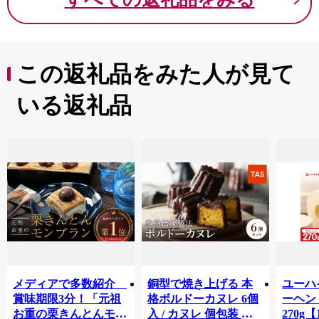
この返礼品をみた人が見て
いる返礼品
メディアで多数紹介
銅型で焼き上げる 本
ユーハ
賞味期限3分！「元祖
格ボルドーカヌレ 6個
ーヘ
お重の栗きんとんモン
入 / カヌレ 個包装 外
270g【