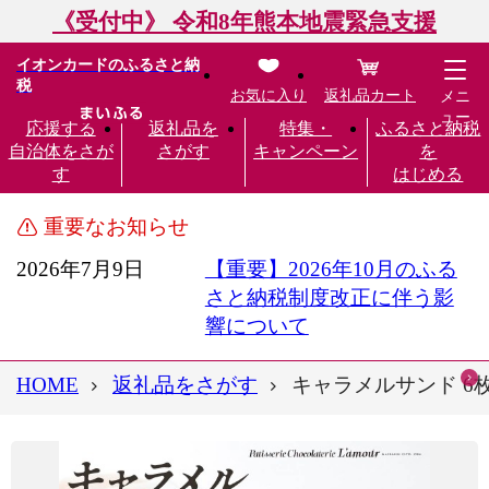
《受付中》 令和8年熊本地震緊急支援
イオンカードのふるさと納
税
お気に入り
返礼品カート
メニ
ュー
応援する
返礼品を
特集・
ふるさと納税
自治体をさが
さがす
キャンペーン
を
す
はじめる
重要なお知らせ
2026年7月9日
【重要】2026年10月のふる
さと納税制度改正に伴う影
響について
HOME
返礼品をさがす
キャラメルサンド 6枚