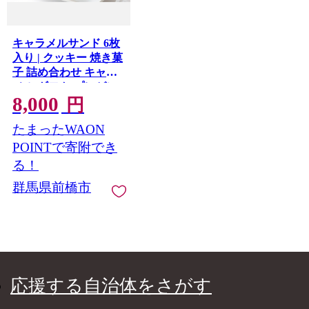
キャラメルサンド 6枚
入り | クッキー 焼き菓
子 詰め合わせ キャラ
メル ギフト プレゼン
8,000
ト お土産 お洒落 お茶
円
お茶請け お茶菓子 テ
たまったWAON
ィータイム 香ばしい
生キャラメル ヘーゼ
POINTで寄附でき
ルナッツペースト 群
る！
馬県 前橋市
群馬県前橋市
応援する自治体をさがす