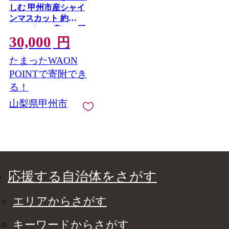
しむ 甲州市産シャイ
ンマスカット 約
1.2kg（2～3房）×2回
30,000
【2026年発送】
円
（KSB）D5-101-1【シ
たまったWAON
ャインマスカット 葡
萄 ぶどう ブドウ 令和
POINTで寄附でき
8年発送 期間限定 山梨
る！
県産 甲州市 フルーツ
山梨県甲州市
果物】
応援する自治体をさがす
エリアからさがす
キーワードからさがす