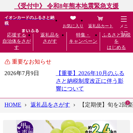
《受付中》 令和8年熊本地震緊急支援
イオンカードのふるさと納
税
お気に入り
返礼品カート
メニ
ュー
応援する
返礼品を
特集・
ふるさと納税
自治体をさが
さがす
キャンペーン
を
す
はじめる
重要なお知らせ
2026年7月9日
【重要】2026年10月のふる
さと納税制度改正に伴う影
響について
HOME
返礼品をさがす
【定期便】旬を2回楽し