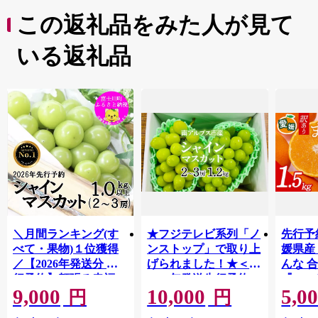
この返礼品をみた人が見て
いる返礼品
＼月間ランキング(す
★フジテレビ系列「ノ
先行予
べて・果物)１位獲得
ンストップ」で取り上
媛県産
／【2026年発送分 先
げられました！★＜
んな 合
行予約】頬張る幸福
2026年発送先行予約＞
『202
9,000
10,000
5,0
感 〜緑の宝石・ シ
南アルプス市産シャイ
出荷予
円
円
ャインマスカット 〜
ンマスカット1.2kg以
ご自宅