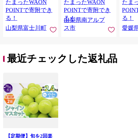
たまったWAON
たまったWAON
たまっ
１ｋｇ以上（２〜３
上（2～3房） クール
マドン
房） フルーツ 山梨県
便発送 ALPAG007
あり 
POINTで寄附でき
POINTで寄附でき
POI
産 果物 くだもの シャ
ツ 高級
る！
る！
る！
山梨県南アルプ
イン マスカット ぶど
産地直
山梨県富士川町
ス市
愛媛
う ブドウ 葡萄 大粒 種
レンジ
なし 先行予約 富士川
県 西
町 10000円 一万円
9000円 九千円
最近チェックした返礼品
【定期便】旬を2回楽