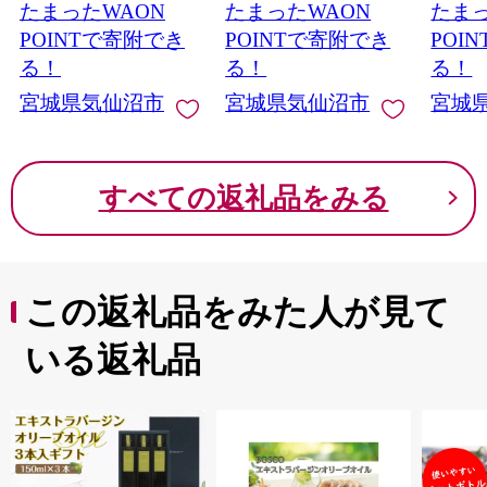
たまったWAON
たまったWAON
たまっ
介 規格外 不揃い さけ
業務用 バラ凍結 剥き
白米 
サケ 鮭切身 シャケ 切
えび むき海老 魚介 エ
コメ 
POINTで寄附でき
POINTで寄附でき
POI
り身 サーモン切り身
ビ 海老 小分け むき身
家庭用
る！
る！
る！
訳アリ わけあり 簡易
宮城県気仙沼市
宮城県気仙沼市
宮城
包装 家庭用 冷凍
すべての返礼品をみる
この返礼品をみた人が見て
いる返礼品