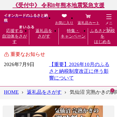
《受付中》 令和8年熊本地震緊急支援
イオンカードのふるさと納
税
お気に入り
返礼品カート
メニ
ュー
応援する
返礼品を
特集・
ふるさと納税
自治体をさが
さがす
キャンペーン
を
す
はじめる
重要なお知らせ
2026年7月9日
【重要】2026年10月のふる
さと納税制度改正に伴う影
響について
HOME
返礼品をさがす
気仙沼 完熟かきの調味