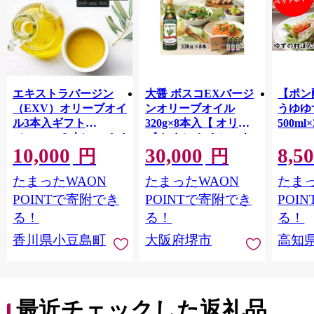
エキストラバージン
大醤 ボスコEXバージ
【ポン
（EXV）オリーブオイ
ンオリーブオイル
うゆゆ
ル3本入ギフト
320g×8本入【 オリー
500ml
（150ml×３本）スペイ
ブオイル オイル エキ
10,000
30,000
8,5
ン産
ストラバージンオリー
円
円
ブオイル エクストラ
たまったWAON
たまったWAON
たまっ
バージン エキストラ
バージンオイル 調味
POINTで寄附でき
POINTで寄附でき
POI
料 高品質 ヘルシー サ
る！
る！
る！
ラダ パスタ 洋食 人気
香川県小豆島町
大阪府堺市
高知
おすすめ 送料無料 大
阪府 堺市】
最近チェックした返礼品