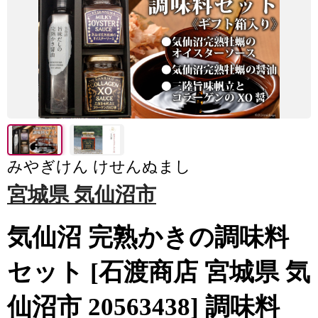
みやぎけん けせんぬまし
宮城県 気仙沼市
気仙沼 完熟かきの調味料
セット [石渡商店 宮城県 気
仙沼市 20563438] 調味料