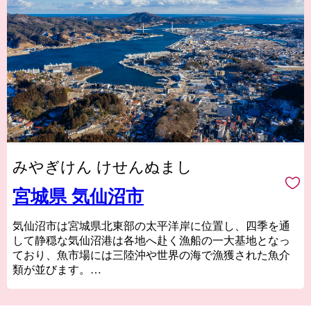
みやぎけん けせんぬまし
宮城県 気仙沼市
気仙沼市は宮城県北東部の太平洋岸に位置し、四季を通
して静穏な気仙沼港は各地へ赴く漁船の一大基地となっ
ており、魚市場には三陸沖や世界の海で漁獲された魚介
類が並びます。
気仙沼の代名詞ともいえるフカヒレや水揚げ日本一を誇
る生鮮カツオなどの海産物のほか、地元特産の農産物や