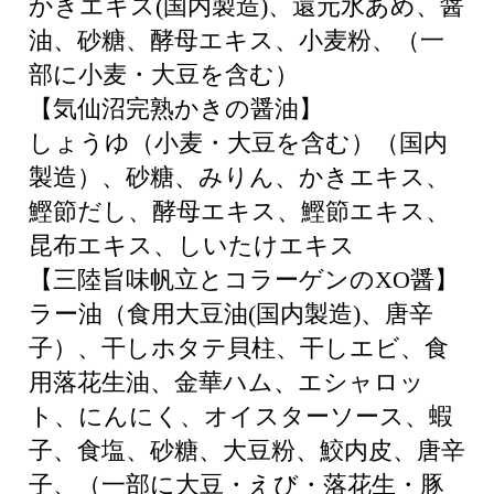
かきエキス(国内製造)、還元水あめ、醤
油、砂糖、酵母エキス、小麦粉、（一
部に小麦・大豆を含む）
【気仙沼完熟かきの醤油】
しょうゆ（小麦・大豆を含む）（国内
製造）、砂糖、みりん、かきエキス、
鰹節だし、酵母エキス、鰹節エキス、
昆布エキス、しいたけエキス
【三陸旨味帆立とコラーゲンのXO醤】
ラー油（食用大豆油(国内製造)、唐辛
子）、干しホタテ貝柱、干しエビ、食
用落花生油、金華ハム、エシャロッ
ト、にんにく、オイスターソース、蝦
子、食塩、砂糖、大豆粉、鮫内皮、唐辛
子、（一部に大豆・えび・落花生・豚