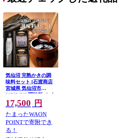
気仙沼 完熟かきの調
味料セット [石渡商店
宮城県 気仙沼市
20563438] 調味料 オイ
17,500
スターソース 醤油 か
円
き醤油 XO醤 詰め合わ
たまったWAON
せ ギフト 贈り物
POINTで寄附でき
る！