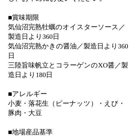
■賞味期限
気仙沼完熟牡蠣のオイスターソース／
製造日より360日
気仙沼完熟かきの醤油／製造日より360
日
三陸旨味帆立とコラーゲンのXO醤／製
造日より180日
■アレルギー
小麦・落花生（ピーナッツ）・えび・
豚肉・大豆
■地場産品基準