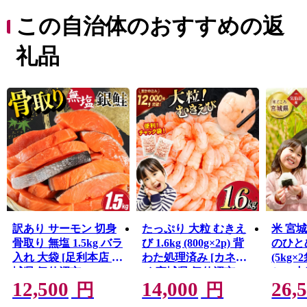
Ｂ級グルメとして
人気の気仙沼ホルモンなどがあり、美食の街としての一
この自治体のおすすめの返
面も持っています。
東日本大震災では大きな被害を受けましたが、温かい御
礼品
支援により一歩ずつ復興の道を歩んでいます。「世界と
繋がる港町」を目指して進む気仙沼市を応援してくださ
い。
訳あり サーモン 切身
たっぷり 大粒 むきえ
米 宮
骨取り 無塩 1.5kg バラ
び 1.6kg (800g×2p) 背
のひとめ
入れ 大袋 [足利本店 宮
わた処理済み [カネダ
(5kg
城県 気仙沼市
イ 宮城県 気仙沼市
シュ小
12,500
14,000
26,
20564101] 魚 魚介類 サ
20564351] えび 冷凍 剥
気仙沼市 
円
円
ーモン 冷凍 鮭 海鮮 魚
き海老 むきエビ 海鮮
とめぼ