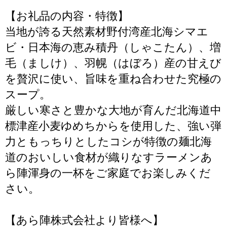
【お礼品の内容・特徴】
当地が誇る天然素材野付湾産北海シマエ
ビ・日本海の恵み積丹（しゃこたん）、増
毛（ましけ）、羽幌（はぼろ）産の甘えび
を贅沢に使い、旨味を重ね合わせた究極の
スープ。
厳しい寒さと豊かな大地が育んだ北海道中
標津産小麦ゆめちからを使用した、強い弾
力ともっちりとしたコシが特徴の麺北海
道のおいしい食材が織りなすラーメンあ
ら陣渾身の一杯をご家庭でお楽しみくだ
さい。
【あら陣株式会社より皆様へ】