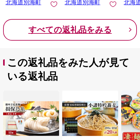
北海道別海町
北海道別海町
北海
秋鮭 ふるさと納税 訳
税 ふる
あり 訳あり鮭 訳あり
け）
シャケ 訳あり秋鮭 訳
あり切り身 訳あり 切
すべての返礼品をみる
身）
この返礼品をみた人が見て
いる返礼品