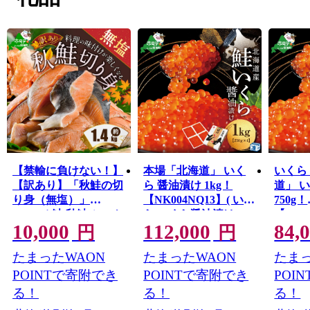
きます！応援よろしくお願いします！
【禁輸に負けない！】
本場「北海道」 いく
いくら
【訳あり】「秋鮭の切
ら 醤油漬け 1kg！
道」 
り身（無塩）」
【NK004NQ13】( いく
750g！
1.4kg（ 鮭 秋鮭 シャケ
ら いくら醤油漬け い
【NK0
10,000
112,000
84,
秋シャケ 北海道産鮭
くら醤油漬 醤油いく
ら い
円
円
北海道産秋鮭 道産鮭
ら 鮭いくら 国産いく
くら醤
たまったWAON
たまったWAON
たまっ
道産秋鮭 鮭切り身 鮭
ら 北海道産いくら 地
ら 鮭
切身 さけ さけ切り身
場産いくら 道産いく
ら 北
POINTで寄附でき
POINTで寄附でき
POI
さけ切身 国産鮭 国産
ら 別海町 ふるさと納
場産い
る！
る！
る！
秋鮭 地場産鮭 地場産
税 ふるさと ikura )
ら 別