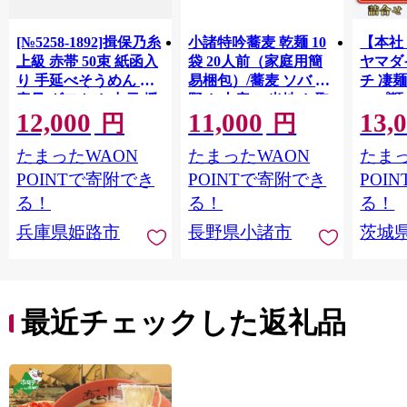
[№5258-1892]揖保乃糸
小諸特吟蕎麦 乾麺 10
【本社
上級 赤帯 50束 紙函入
袋 20人前（家庭用簡
ヤマダ
り 手延べそうめん 大
易梱包）/蕎麦 ソバ 長
チ 凄麺
容量 ギフト お中元 播
野 お土産 ご当地 お取
ップ麺 
12,000
11,000
13,
州そうめん
り寄せ 麺類 信州そば
せ セ
円
円
麺類
ーメン
たまったWAON
たまったWAON
たまっ
プラー
ント 
POINTで寄附でき
POINTで寄附でき
POI
存食 常
る！
る！
る！
蓄 [AH0
兵庫県姫路市
長野県小諸市
茨城
最近チェックした返礼品