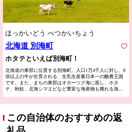
ほっかいどう べつかいちょう
北海道 別海町
ホタテといえば別海町！
北海道の東部に位置する別海町。人口1万4千人に対し、8
倍以上の牛が生育される、生乳生産量日本一の酪農王国
です。また、まちの東部はオホーツク海に面し、ホタ
テ、秋鮭、北海シマエビなど豊富な海産物も獲れる漁業
のまちでもあります。日本最大の砂嘴（さし）である野
付半島には手つかずの自然がそのまま残され、貴重な動
植物が見れるほか、厳冬期に内湾が凍って海の上を歩け
る「氷平線ウォーク」など、オンリーワンの景色と体験
この自治体のおすすめの返
も魅力の１つです。
皆さんの応援で別海を、北海道を、日本を元気にしてい
礼品