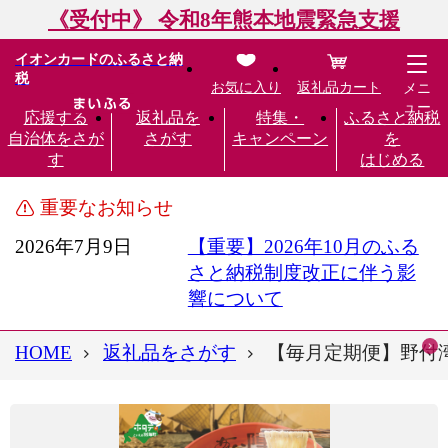
《受付中》 令和8年熊本地震緊急支援
イオンカードのふるさと納
税
お気に入り
返礼品カート
メニ
ュー
応援する
返礼品を
特集・
ふるさと納税
自治体をさが
さがす
キャンペーン
を
す
はじめる
重要なお知らせ
2026年7月9日
【重要】2026年10月のふる
さと納税制度改正に伴う影
響について
HOME
返礼品をさがす
【毎月定期便】野付湾