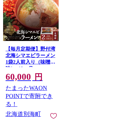
【毎月定期便】野付湾
北海シマエビラーメン
1袋2人前入り（味噌
味）×12ヵ月
60,000
【AJM120117】（あら
円
陣株式会社）
たまったWAON
POINTで寄附でき
る！
北海道別海町