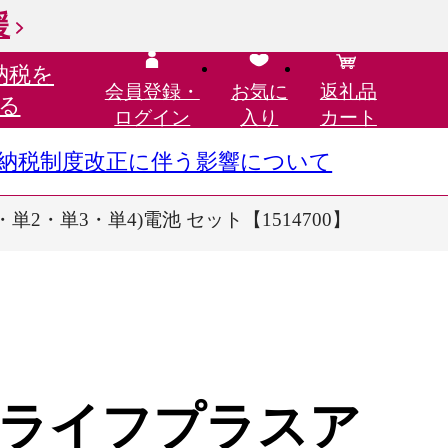
援
納税を
会員登録・
お気に
返礼品
る
ログイン
入り
カート
さと納税制度改正に伴う影響について
・単3・単4)電池 セット【1514700】
ライフプラスア