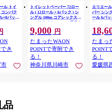
リエール トイ
トイレットペーパー 72ロー
エリエール
 コンパク
ル ( 12ロール × 6パック ) シ
パー シング
ル×8パック
ングル 100m コアレックス
ール 6パック
82.5m ト
FSCリサイクルロール長巻タ
Ｒ （シング
9,000
18,6
 シングル
イプ 再生紙 100％ 日用品 消
パック 日
円
円
りつき 日用品
耗品 防災 備蓄 トイレットペ
備蓄 防災
ーパー トイレ 神奈川県 川崎
ON
たまったWAON
たまった
市 トイレットペーパー 新生
附でき
POINTで寄附でき
POIN
活 生活雑貨 生活用品 といれ
っとぺーぱー 長持ち 長巻き
る！
る！
まとめ 非常 便利 サステナブ
宮市
神奈川県川崎市
愛媛県
ル エコ トイレットペーパー
人気 おすすめ
礼品