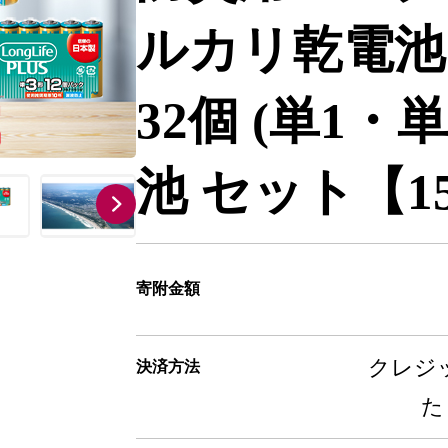
ルカリ乾電池
32個 (単1・
池 セット【15
寄附金額
クレジッ
決済方法
た