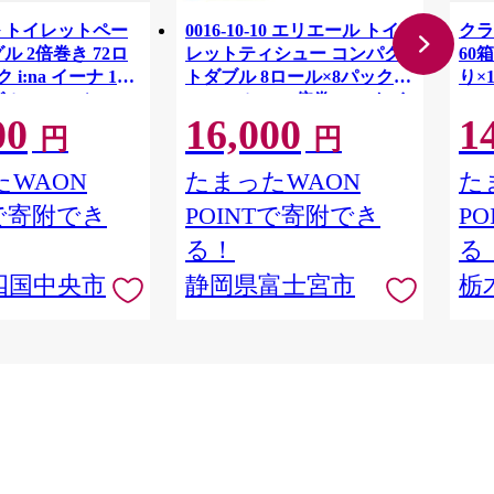
 トイレットペー
0016-10-10 エリエール トイ
クラ
ル 2倍巻き 72ロ
レットティシュー コンパク
60箱
 i:na イーナ 12
トダブル 8ロール×8パック
り×
ル・100ｍ） × 6
64ロール 1.5倍巻 45m トイ
00
16,000
1
用品 消耗品 新生活
レットペーパー ダブル パル
円
円
 愛媛県 四国中央市
プ100％ 香りつき 日用品 消
耗品 備蓄
WAON
たまったWAON
た
Tで寄附でき
POINTで寄附でき
P
る！
る
四国中央市
静岡県富士宮市
栃