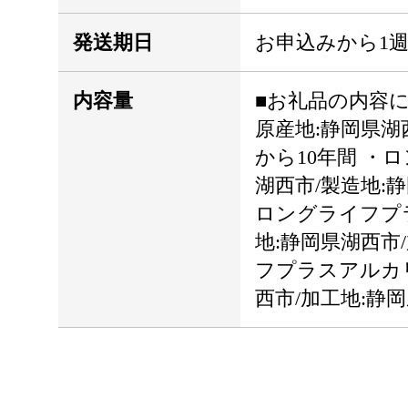
発送期日
お申込みから1
内容量
■お礼品の内容につ
原産地:静岡県湖
から10年間 ・ロ
湖西市/製造地:
ロングライフプラス
地:静岡県湖西市
フプラスアルカリ乾
西市/加工地:静