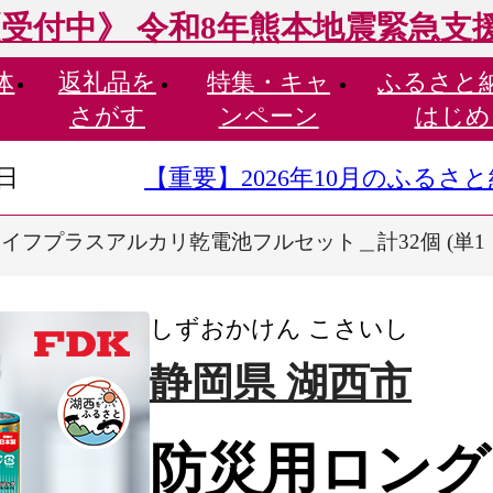
受付中》 令和8年熊本地震緊急支
体
返礼品を
特集・
キャ
ふるさと
さがす
ンペーン
はじめ
9日
【重要】2026年10月のふる
フプラスアルカリ乾電池フルセット＿計32個 (単1・単2
しずおかけん こさいし
静岡県 湖西市
防災用ロング