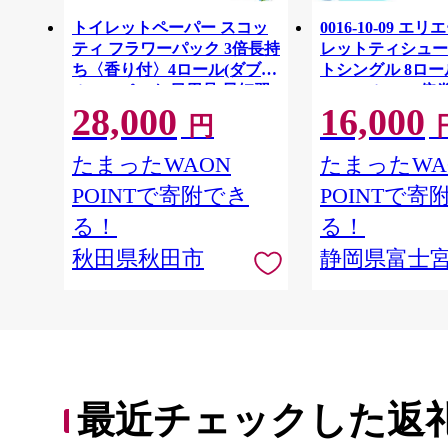
トイレットペーパー スコッ
0016-10-09 エ
ティ フラワーパック 3倍長持
レットティシュー
ち〈香り付〉4ロール(ダブ
トシングル 8ロー
ル)×12パック 日用品 最短翌
64ロール 1.5倍巻 
28,000
16,000
日発送 [スコッティ フラワー
イレットペーパー
円
パック トイレットペーパー
パルプ100％ 香
日本製紙クレシア] 秋田県秋
消耗品 備蓄
たまったWAON
たまったWA
田市
POINTで寄附でき
POINTで寄
る！
る！
秋田県秋田市
静岡県富士
最近チェックした返