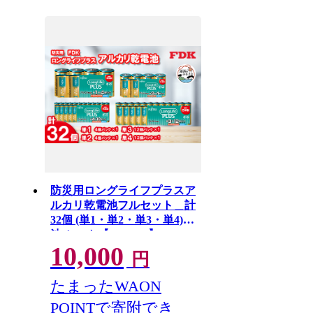
防災用ロングライフプラスア
ルカリ乾電池フルセット＿計
32個 (単1・単2・単3・単4)電
池 セット【1514700】
10,000
円
たまったWAON
POINTで寄附でき