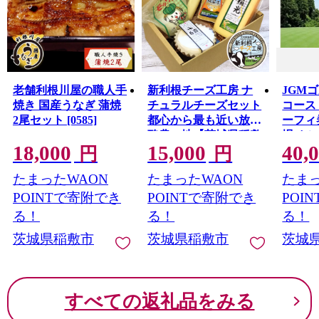
老舗利根川屋の職人手
新利根チーズ工房 ナ
JGM
焼き 国産うなぎ 蒲焼
チュラルチーズセット
コース
2尾セット [0585]
都心から最も近い放牧
ーフィ券
酪農の地【茨城県稲敷
場 カ
18,000
15,000
40,
市】｜牧場 牛乳 発酵
アウト
円
円
熟成 とける チーズ ワ
券 ス
たまったWAON
たまったWAON
たまっ
イン ウィスキー つま
アクテ
み [0967]
ゼント 
POINTで寄附でき
POINTで寄附でき
POI
る！
る！
る！
茨城県稲敷市
茨城県稲敷市
茨城
すべての返礼品をみる