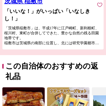
茨城県 稲敷市
「いいな！」がいっぱい「いなしき
し！」
「茨城県稲敷市」は、平成17年に江戸崎町、新利根町、
桜川村、東町が合併してできた、豊かな自然の残る田園
地帯です。
稲敷市は茨城県の南部に位置し、北には研究学園都市
「つくば市」、南には世界の玄関口、成田空港がある
「千葉県成田市」両市との中間地点に位置し、直近では
首都圏中央連絡自動車道（圏央道）によりアクセスが向
上しています。
この自治体のおすすめの返
稲敷市を離れて、頑張っている方はもちろん、稲敷市に
親しみや共感を持ってくださっている方、少しでも稲敷
礼品
市の返礼品に興味をお持ちの方も、「稲敷市ふるさと応
援寄附金」を通じ、稲敷市に暖かい応援をいただけるこ
とを心よりお待ちしております。
寄附者様には、私たち稲敷市より「感謝のキモチ」とし
て市の特産品である”農産物”や、”体験型チケット”など
の"お礼の品"を真心こめてお送りいたします。