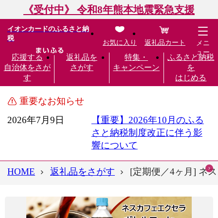
《受付中》 令和8年熊本地震緊急支援
イオンカードのふるさと納
税
お気に入り
返礼品カート
メニ
ュー
応援する
返礼品を
特集・
ふるさと納税
自治体をさが
さがす
キャンペーン
を
す
はじめる
重要なお知らせ
2026年7月9日
【重要】2026年10月のふる
さと納税制度改正に伴う影
響について
HOME
返礼品をさがす
[定期便／4ヶ月] ネス