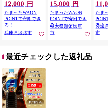
12,000
15,000
11,
ギフト トマト 野菜 ジ
Ｍ 爽
円
円
ュース 飲料 ドリンク
ジ 果汁
たまったWAON
たまったWAON
たまっ
健康 GABA 血圧 コレ
ンス 
ステロール】
ンド 
POINTで寄附でき
POINTで寄附でき
POI
庫 ド
る！
る！
る！
栃木県那須塩原
茨城
入れし
兵庫県淡路市
市
市
アタイ
き フ
子ども
田市】
最近チェックした返礼品