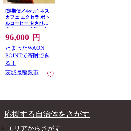
[定期便／4ヶ月] ネス
カフェ エクセラ ボト
ルコーヒー 甘さひか
えめ 900ml 合計96本
96,000
(12本×2箱×4回発送)｜
円
珈琲 アイスコーヒー
たまったWAON
ペットボトル ケース
カフェ ギフト ネスレ
POINTで寄附でき
[2165]
る！
茨城県稲敷市
応援する自治体をさがす
エリアからさがす