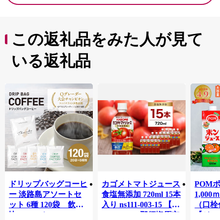
この返礼品をみた人が見て
いる返礼品
ドリップバッグコーヒ
カゴメトマトジュース
POM
ー 淡路島アソートセ
食塩無添加 720ml 15本
1,00
ット 6種 120袋 飲み
入り ns111-003-15 【
（口栓
比べ コーヒー
KAGOME 那須塩原市
【ジュ