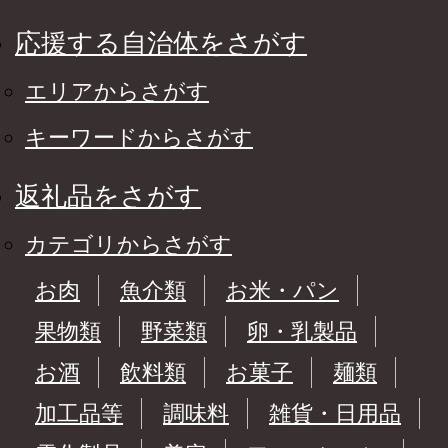
応援する自治体をさがす
エリアからさがす
キーワードからさがす
返礼品をさがす
カテゴリからさがす
お肉
魚介類
お米・パン
果物類
野菜類
卵・乳製品
お酒
飲料類
お菓子
麺類
加工品等
調味料
雑貨・日用品