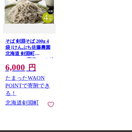
そば 剣淵そば 200g 4
袋 [けんぶち佐藤農園
北海道 剣淵町
14656425] 蕎麦 ソバ ざ
6,000
るそば 麺 乾麺 乾めん
円
便利 保存食 常温 備蓄
たまったWAON
POINTで寄附でき
る！
北海道剣淵町