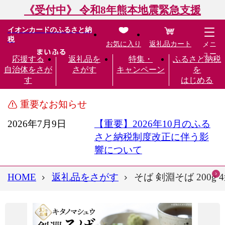
《受付中》 令和8年熊本地震緊急支援
イオンカードのふるさと納
税
お気に入り
返礼品カート
メニ
ュー
応援する
返礼品を
特集・
ふるさと納税
自治体をさが
さがす
キャンペーン
を
す
はじめる
重要なお知らせ
2026年7月9日
【重要】2026年10月のふる
さと納税制度改正に伴う影
響について
HOME
返礼品をさがす
そば 剣淵そば 200g