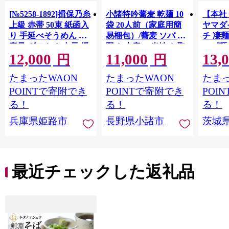
[№5258-1892]揖保乃糸
小諸特吟蕎麦 乾麺 10
【本社
上級 赤帯 50束 紙函入
袋 20人前（家庭用簡
ヤマダ
り 手延べそうめん 大
易梱包）/蕎麦 ソバ 長
チ 凄麺
容量 ギフト お中元 播
野 お土産 ご当地 お取
ップ麺 
12,000
11,000
13,
州そうめん
り寄せ 麺類 信州そば
せ セ
円
円
麺類
ーメン
たまったWAON
たまったWAON
たまっ
プラー
ント 
POINTで寄附でき
POINTで寄附でき
POI
存食 常
る！
る！
る！
蓄 [AH0
兵庫県姫路市
長野県小諸市
茨城
最近チェックした返礼品