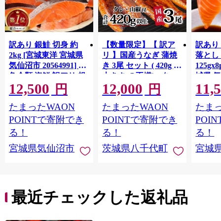
訳あり 銀鮭 切身 約
【数量限定】【 訳ア
訳あり
2kg [宮城東洋 宮城県
リ 】国産うなぎ 蒲焼
落とし 
気仙沼市 20564991] 鮭
き 3尾 セット ( 420g )
125gx
魚介類 海鮮 訳アリ 規
大きさ の不揃い タ
城県 
12,500
12,000
11,
格外 不揃い さけ サケ
レ・山椒付き ウナギ
20564
円
円
鮭切身 シャケ 切り身
鰻 ふぞろい 不揃い う
お刺し
たまったWAON
たまったWAON
たまっ
冷凍 家庭用 おかず 弁
な重 ひつまぶし 人気
生 生
当 支援 サーモン 銀鮭
茨城 八千代町 ふるさ
鮭 銀鮭
POINTで寄附でき
POINTで寄附でき
POI
切り身 魚 わけあり
と納税 冷凍 [SF951ya]
介
る！
る！
る！
宮城県気仙沼市
茨城県八千代町
宮城
最近チェックした返礼品