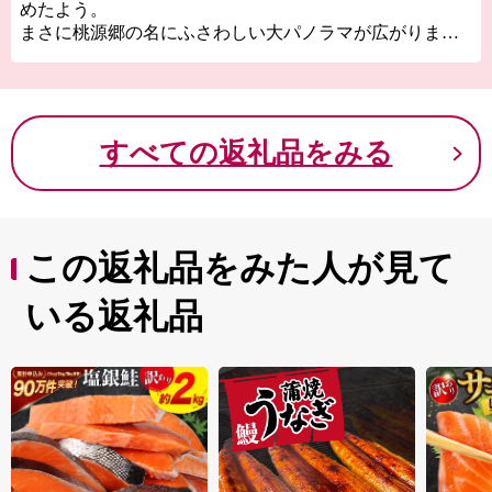
めたよう。
まさに桃源郷の名にふさわしい大パノラマが広がりま
す！遊びつかれた後は関東有数の石和温泉で疲れを癒し
ていただき、心身ともにリフレッシュしてください！
特に当市のオススメは、子供から大人まで大人気のシャ
インマスカットです。その他、一年を通じて笛吹市の魅
すべての返礼品をみる
力ある返礼品をご用意しております！！
この返礼品をみた人が見て
いる返礼品