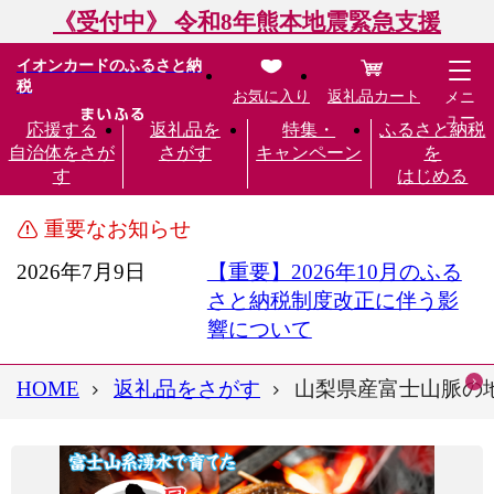
《受付中》 令和8年熊本地震緊急支援
イオンカードのふるさと納
税
お気に入り
返礼品カート
メニ
ュー
応援する
返礼品を
特集・
ふるさと納税
自治体をさが
さがす
キャンペーン
を
す
はじめる
重要なお知らせ
2026年7月9日
【重要】2026年10月のふる
さと納税制度改正に伴う影
響について
HOME
返礼品をさがす
山梨県産富士山脈の地下