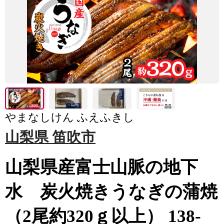
やまなしけん ふえふきし
山梨県 笛吹市
山梨県産富士山脈の地下
水 炭火焼きうなぎの蒲焼
（2尾約320ｇ以上） 138-