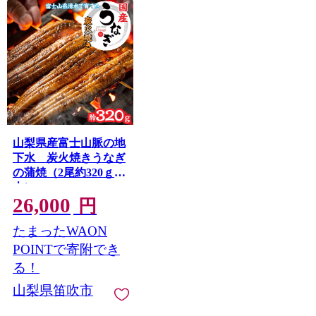
山梨県産富士山脈の地
下水 炭火焼きうなぎ
の蒲焼（2尾約320ｇ以
上） 138-009
26,000
円
たまったWAON
POINTで寄附でき
る！
山梨県笛吹市