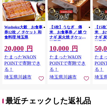
Washoku大穀 お食事
【3枚】うなぎ 傳
【15
券12枚 ／ チケット 和
米 お食事券 ／ 鰻 ウ
米 お
食料理 埼玉県
ナギ 炭火焼 チケット
ナギ 
埼玉県
埼玉県
20,000
10,000
50,
円
円
たまったWAON
たまったWAON
たまっ
POINTで寄附でき
POINTで寄附でき
POI
る！
る！
る！
埼玉県川越市
埼玉県川越市
埼玉
最近チェックした返礼品