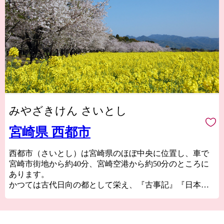
みやざきけん さいとし
宮崎県 西都市
西都市（さいとし）は宮崎県のほぼ中央に位置し、車で
宮崎市街地から約40分、宮崎空港から約50分のところに
あります。
かつては古代日向の都として栄え、『古事記』『日本書
紀』に登場する伝承地が市内に数多く残るとともに、日
本最大の319基の古墳が集まる国の特別史跡「西都原（さ
いとばる）古墳群」や、天正遣欧少年使節の正使として