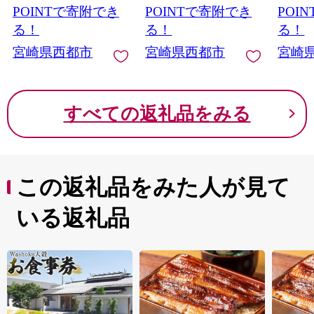
POINTで寄附でき
POINTで寄附でき
POI
る！
る！
る！
宮崎県西都市
宮崎県西都市
宮崎
すべての返礼品をみる
この返礼品をみた人が見て
いる返礼品