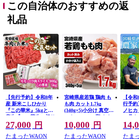
ローマ法王に謁見した伊東マンショが誕生した国の史跡
この自治体のおすすめの返
「都於郡（とのこおり）城跡」があるなど歴史ロマンあ
ふれるまちです。
礼品
西都原台地には、春は桜・菜の花、夏はひまわり、秋は
コスモス約300万本が咲き誇り、年間約100万人の観光客
が訪れる県内でも有数の観光地です。また、野球やサッ
カーをはじめとした多くのプロ・アマチュアチームのス
ポーツキャンプ地としても知られています。
温暖な気候と豊かな大地から生み出される農畜産物は、
全国でも高く評価されています。
【先行予約】令和8年
宮崎県産若鶏 鶏肉 も
【令和
産 新米こしひかり
も肉 カット1.7㎏
行予約
『この華米』5kgと国
(340g×5)小分け 真空パ
ノヒカリ
産牛『この華牛』切り
ック＜65-2a＞鶏 もも
10月
27,000
10,000
14,
落とし900gの元気セッ
身 鶏モモ肉 国産
57-2a
円
円
ト＜14-22a＞
たまったWAON
たまったWAON
たまっ