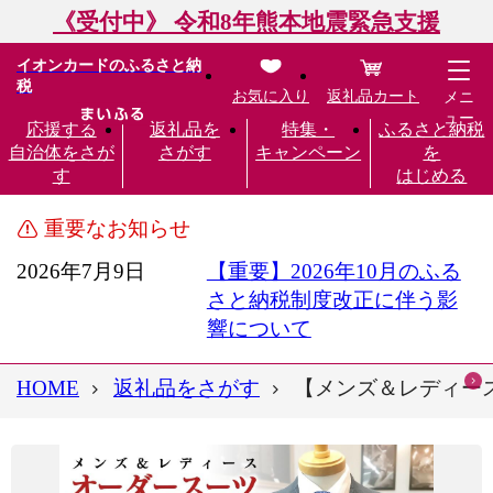
《受付中》 令和8年熊本地震緊急支援
イオンカードのふるさと納
税
お気に入り
返礼品カート
メニ
ュー
応援する
返礼品を
特集・
ふるさと納税
自治体をさが
さがす
キャンペーン
を
す
はじめる
重要なお知らせ
2026年7月9日
【重要】2026年10月のふる
さと納税制度改正に伴う影
響について
HOME
返礼品をさがす
【メンズ＆レディース