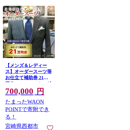
【メンズ＆レディー
ス】オーダースーツ等
お仕立て補助券 21万
円分＜29-15a＞オーダ
700,000
ー品 ジャケット ス
円
ラックス コート ベス
たまったWAON
トスカート等
POINTで寄附でき
る！
宮崎県西都市