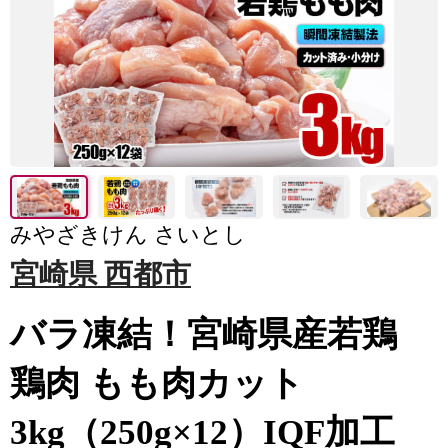
みやざきけん さいとし
宮崎県 西都市
バラ凍結！宮崎県産若鶏
鶏肉 もも肉カット
3kg（250g×12）IQF加工