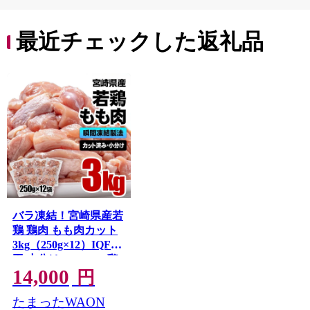
贈答
最近チェックした返礼品
バラ凍結！宮崎県産若
鶏 鶏肉 もも肉カット
3kg（250g×12）IQF加
工 小分け＜60-1a＞鶏
14,000
もも身 鶏モモ肉
円
たまったWAON