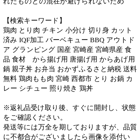
れたものとの混在が避けられないため
【検索キーワード】
鶏肉 とり肉 チキン 小分け 切り身 カット
済み IQF加工 バーベキュー BBQ アウトド
ア グランピング 国産 宮崎産 宮崎県産 食
品 食材 から揚げ用 唐揚げ用 からあげ用
鍋 親子丼 お弁当 おかずふるさと納税 送料
無料 鶏肉もも肉 宮崎 西都市 とり お鍋 カ
レー シチュー 照り焼き 鶏丼
※返礼品受け取り後、すぐに開封し、状態
をご確認ください。
発送等には万全を期しておりますが、品質
に不都合がございましたら画像を添付い