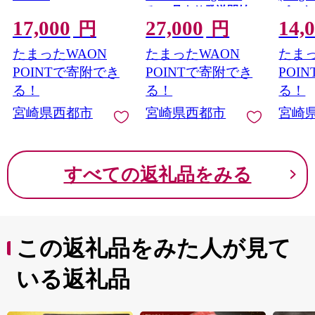
み 10月より発送開始
パック＜
17,000
27,000
14,
＜57-4a＞
も身 
円
円
たまったWAON
たまったWAON
たまっ
POINTで寄附でき
POINTで寄附でき
POI
る！
る！
る！
宮崎県西都市
宮崎県西都市
宮崎
すべての返礼品をみる
この返礼品をみた人が見て
いる返礼品