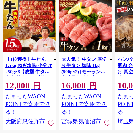
【1位獲得】牛たん
大人気！ 牛タン 厚切
ハンバー
1.5kg ねぎ塩味 小分け
り牛タン 塩味 1kg
豚肉 
250g×6【成型 牛タン
(500g×2) [モ〜ランド
け 真
牛肉 焼肉 BBQ 薄切り
宮城県 気仙沼市
大きめ
12,000
16,000
10,
ぎゅうたん スライス
20564660] 肉 牛肉 精肉
保存料
円
円
訳あり サイズ不揃
牛たん 牛タン塩 牛た
淡路島
たまったWAON
たまったWAON
たまっ
い】 G4721
ん塩 冷凍 焼肉 BBQ ア
ポーク 
ウトドア バーベキュ
き肉 
POINTで寄附でき
POINTで寄附でき
POI
ー 厚切り タン
ず 惣
る！
る！
る！
まみ 
大阪府泉佐野市
宮城県気仙沼市
埼玉
んのお
お中元