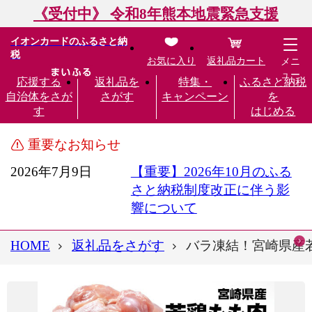
《受付中》 令和8年熊本地震緊急支援
イオンカードのふるさと納
税
お気に入り
返礼品カート
メニ
ュー
応援する
返礼品を
特集・
ふるさと納税
自治体をさが
さがす
キャンペーン
を
す
はじめる
重要なお知らせ
2026年7月9日
【重要】2026年10月のふる
さと納税制度改正に伴う影
響について
HOME
返礼品をさがす
バラ凍結！宮崎県産若鶏 