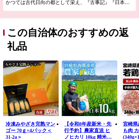
かつては古代日向の都として栄え、『古事記』『日本書
紀』に登場する伝承地が市内に数多く残るとともに、日
本最大の319基の古墳が集まる国の特別史跡「西都原（さ
いとばる）古墳群」や、天正遣欧少年使節の正使として
ローマ法王に謁見した伊東マンショが誕生した国の史跡
この自治体のおすすめの返
「都於郡（とのこおり）城跡」があるなど歴史ロマンあ
ふれるまちです。
礼品
西都原台地には、春は桜・菜の花、夏はひまわり、秋は
コスモス約300万本が咲き誇り、年間約100万人の観光客
が訪れる県内でも有数の観光地です。また、野球やサッ
カーをはじめとした多くのプロ・アマチュアチームのス
ポーツキャンプ地としても知られています。
温暖な気候と豊かな大地から生み出される農畜産物は、
全国でも高く評価されています。
冷凍みやざき完熟マン
【令和8年産新米・先
宮崎県
ゴー 70ｇ×4パック＜
行予約】農家直送 ヒ
も肉 カ
31-2a＞
ノヒカリ 10kg 精米済
(340g