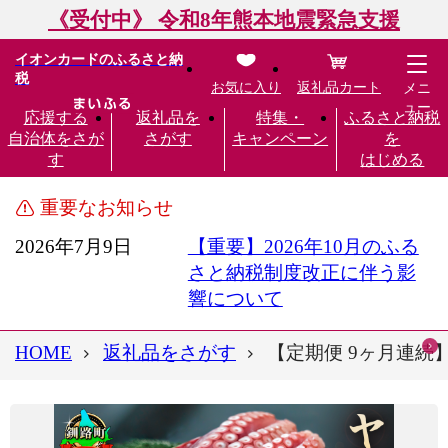
《受付中》 令和8年熊本地震緊急支援
イオンカードのふるさと納
税
お気に入り
返礼品カート
メニ
ュー
応援する
返礼品を
特集・
ふるさと納税
自治体をさが
さがす
キャンペーン
を
す
はじめる
重要なお知らせ
2026年7月9日
【重要】2026年10月のふる
さと納税制度改正に伴う影
響について
HOME
返礼品をさがす
【定期便 9ヶ月連続】