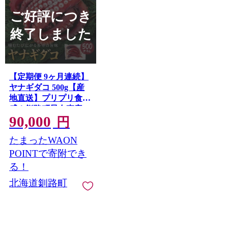
ご好評につき
終了しました
【定期便 9ヶ月連続】
ヤナギダコ 500g【産
地直送】プリプリ食
感！釧路町昆布森産
90,000
ヤナギタコ 柳ダコ 柳
円
タコ 噛むたびに広が
たまったWAON
る多幸の旨味 お刺身
鍋 煮物に最適 栄養満
POINTで寄附でき
点 贈答用 贈答品 漁師
る！
直送 鮮度抜群 蛸 タコ
北海道釧路町
たこ 足 刺身 たこやき
たこ唐揚げ 冷凍 魚介
類 海鮮 絶品 人気 カネ
ショウ 100000円以下
定期便 海鮮 9回 海鮮