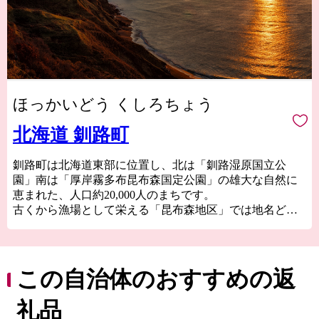
ほっかいどう くしろちょう
北海道 釧路町
釧路町は北海道東部に位置し、北は「釧路湿原国立公
園」南は「厚岸霧多布昆布森国定公園」の雄大な自然に
恵まれた、人口約20,000人のまちです。
古くから漁場として栄える「昆布森地区」では地名どお
り良質な昆布をはじめカキやウニといった豊富な海産物
に恵まれています。
中心市街地として栄えるセチリ太地区は、町内外から多
くの買い物客が訪れ、道東の拠点商業地として、にぎわ
この自治体のおすすめの返
いが集中しています。
そんな「自然・グルメ・遊び」など、たくさんの魅力に
礼品
溢れる釧路町へぜひお越しください。