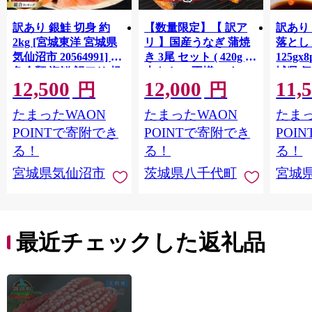
訳あり 銀鮭 切身 約
【数量限定】【 訳ア
訳あり
2kg [宮城東洋 宮城県
リ 】国産うなぎ 蒲焼
落とし 
気仙沼市 20564991] 鮭
き 3尾 セット ( 420g )
125gx
魚介類 海鮮 訳アリ 規
大きさ の不揃い タ
城県 
12,500
12,000
11,
格外 不揃い さけ サケ
レ・山椒付き ウナギ
20564
円
円
鮭切身 シャケ 切り身
鰻 ふぞろい 不揃い う
お刺し
たまったWAON
たまったWAON
たまっ
冷凍 家庭用 おかず 弁
な重 ひつまぶし 人気
生 生
当 支援 サーモン 銀鮭
茨城 八千代町 ふるさ
鮭 銀鮭
POINTで寄附でき
POINTで寄附でき
POI
切り身 魚 わけあり
と納税 冷凍 [SF951ya]
介
る！
る！
る！
宮城県気仙沼市
茨城県八千代町
宮城
最近チェックした返礼品