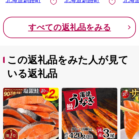
北海道釧路町
北海道釧路町
北海
た 定期便 3ヶ月 3回 北
リしおた
海道 釧路町 釧路超 特
定期便 
産品
期便 定
道 釧
すべての返礼品をみる
品
この返礼品をみた人が見て
いる返礼品