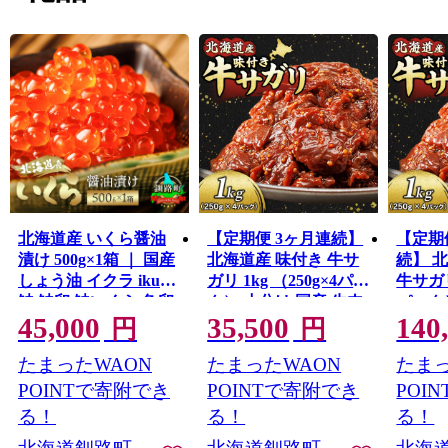
北海道産 いくら醤油
【定期便 3ヶ月連続】
【定期
漬け 500g×1箱 ｜ 国産
北海道産 味付き 牛サ
続】 
しょう油 イクラ ikura
ガリ 1kg （250g×4パッ
牛サガリ 
鮭 鮭卵 鮭いくら 魚卵
ク） 小分け 国産 牛肉
パック
45,000
35,500
140
冷凍 魚介人気 スピー
焼肉 サガリ ハラミ 牛
牛肉 
円
円
ド発送 すぐ届く 魚介
牛ハラミ 焼き肉 BBQ
ミ 牛
たまったWAON
たまったWAON
たまっ
類 海鮮 笹谷商店 せん
bbq 一人暮らし セット
BBQ 
のすけ すぐ発送 50000
おかず 牛サガリ丼 ホ
セット
POINTで寄附でき
POINTで寄附でき
POI
円 北海道 釧路町 釧路
ルモン 冷凍 焼肉食材
リ丼 
る！
る！
る！
超 特産品
専門店 トリプリしお
肉食材