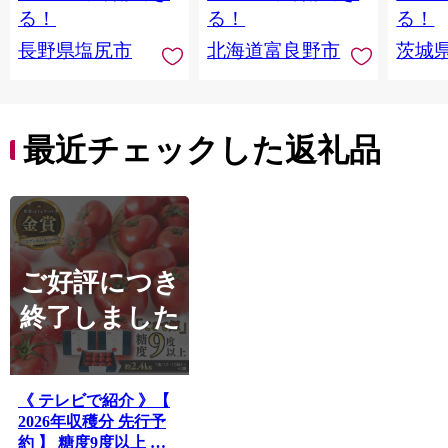
ウモロコシ スイート
直送 【
る！
る！
る！
コーン イエロー種 洗
年10
長野県塩尻市
北海道富良野市
茨城
馬 朝採り 長野県 塩尻
】 [AX0
市
最近チェックした返礼品
ご好評につき
終了しました
《 テレビで紹介 》【
2026年収穫分 先行予
約 】 糖度9度以上 ス