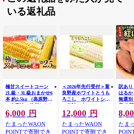
いる返礼品
極甘スイートコーン
＜2026年先行受付＞富
訳あり
2L級・3L級おまかせ6
良野産ホワイトとうも
はるか 
本 約2.5kg （高原野菜
ろこし ホワイトショ
無選別
の名産地 信州しおじ
コラ計10本
産 生
6,000
12,000
8,0
り洗馬産）【8月10日
【1678459】
つま芋
円
円
～15日頃に出荷予定※
も 芋 
たまったWAON
たまったWAON
たまっ
不在日対応不可※】|
規格外
野菜 とうもろこし ト
つ デザ
POINTで寄附でき
POINTで寄附でき
POI