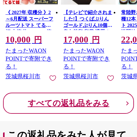
《 2027年 収穫分 》2
【テレビで紹介されま
常陸野
～6月配送 スーパーフ
した!】つくばぷりん
種12本
ルーツトマト てるて
ゴールドぷりん10個入
ト 2025年11月中旬発
姫 中箱 約1.2kg × 1箱
奥久慈卵 卵黄 濃厚 と
送開始
10,000
17,000
22,
【12〜15玉/1箱】 糖度
ろける プリン
トビー
円
円
[AJ001sa]
9度以上 定期便 先行予
ストビ
たまったWAON
たまったWAON
たまっ
約 フルーツトマト ブ
ルコー
ランドトマト 野菜 ギ
詰め合わ
POINTで寄附でき
POINTで寄附でき
POI
フト 贈答 青空レスト
エール
る！
る！
る！
ラン アド街ック天国
限定 [C
茨城県桜川市
茨城県桜川市
茨城
グッドモーニング 黄
金のワンスプーン 昼
めし旅 [BC033sa]
すべての返礼品をみる
この返礼品をみた人が見て