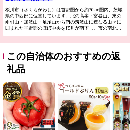
桜川市（さくらがわし）は首都圏から約70km圏内、茨城
県の中西部に位置しています。北の高峯・富谷山、東の
雨引山・加波山・足尾山から南の筑波山に連なる山々に
囲まれた平野部のほぼ中央を桜川が南下し、市の南北軸
を形成しています。
古来より「西の吉野、東の桜川」と称される桜の里で、
市内に連なる山々には約55万本の山桜が自生していま
す。新緑の時期には、ヤマザクラの淡い紅色と木々の新
この自治体のおすすめの返
たな芽吹きが重なる美しい里山の風景を楽しむことがで
きます。さらに国の重要伝統的建造物群保存地区である
礼品
真壁や、数多くの文化財、寺社仏閣が点在する、歴史あ
る街でもあります。
地域の産業はこの地域で採れるみかげ石を利用した石材
業や、平野部の肥沃な土地を利用した農業など、地域資
源を活用した特産品が数多くあります。