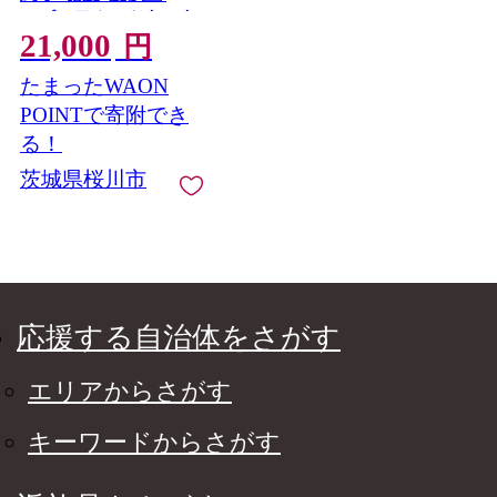
ーパーフルーツトマト
21,000
てるて姫 中箱 約1.2kg
円
× 2箱 【12〜15玉/1
たまったWAON
箱】 フルーツトマト
ブランドトマト 野菜
POINTで寄附でき
ギフト 贈答 青空レス
る！
トラン アド街ック天
茨城県桜川市
国 グッドモーニング
黄金のワンスプーン
[BC034sa]
応援する自治体をさがす
エリアからさがす
キーワードからさがす