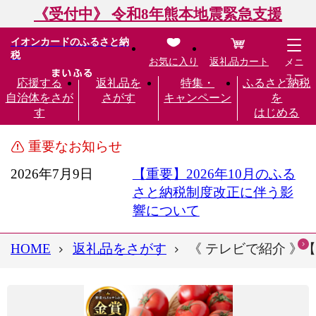
《受付中》 令和8年熊本地震緊急支援
イオンカードのふるさと納
税
お気に入り
返礼品カート
メニ
ュー
応援する
返礼品を
特集・
ふるさと納税
自治体をさが
さがす
キャンペーン
を
す
はじめる
重要なお知らせ
2026年7月9日
【重要】2026年10月のふる
さと納税制度改正に伴う影
響について
HOME
返礼品をさがす
《 テレビで紹介 》【