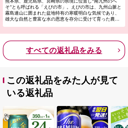
熊本県、鹿児島県、宮崎県の県境に位置し“南九州のへ
そ”とも呼ばれる「えびの市」。えびの市は、九州山脈と
霧島連山に囲まれた盆地特有の寒暖明白な気候であり、
雄大な自然と豊富な水の恩恵を存分に受けて育った農畜
産物の宝庫です。
天然記念物である“ノカイドウ”の世界で唯一の自生地で
もあるえびの高原やトレッキングスポットとして人気の
韓国岳。加久藤峠や矢岳高原から見下ろす風光明媚な田
すべての返礼品をみる
園風景は、えびのを象徴する風景の一つです。
また、県下有数の温泉地としても知られ、まちのいたる
ところに温泉施設が点在しており、各温泉で源泉が異な
るため、さまざまな泉質の湯を楽しめるのも特徴です。
この返礼品をみた人が見て
いる返礼品