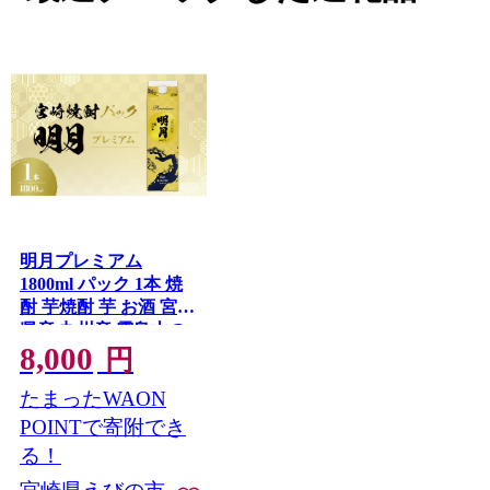
明月プレミアム
1800ml パック 1本 焼
酎 芋焼酎 芋 お酒 宮崎
県産 九州産 霧島山の
8,000
めぐみめぐる えびの
円
市 送料無料
たまったWAON
POINTで寄附でき
る！