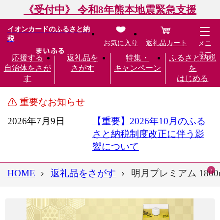
《受付中》 令和8年熊本地震緊急支援
イオンカードのふるさと納
税
お気に入り
返礼品カート
メニ
ュー
応援する
返礼品を
特集・
ふるさと納税
自治体をさが
さがす
キャンペーン
を
す
はじめる
重要なお知らせ
2026年7月9日
【重要】2026年10月のふる
さと納税制度改正に伴う影
響について
HOME
返礼品をさがす
明月プレミアム 180