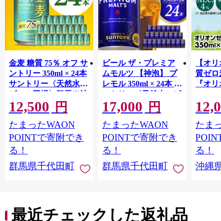
金麦 糖質 75％ オフ サ
ビール ザ・プレミア
【オリ
ントリー 350ml × 24本
ムモルツ 【神泡】 プ
質ゼロ
サントリー〈天然水の
レモル 350ml × 24本 サ
『オリ
ビール工場〉群馬※沖
ントリー〈天然水のビ
フ』(35
12,500
17,000
12,
縄・離島地域へのお届
ール工場〉群馬※沖
泡酒 
円
円
け不可
縄・離島地域へのお届
1ケー
たまったWAON
たまったWAON
たまっ
け不可
ロ ゼ
麦芽3
POINTで寄附でき
POINTで寄附でき
POI
化した
る！
る！
る！
すめ 
群馬県千代田町
群馬県千代田町
沖縄
重瀬【
最近チェックした返礼品