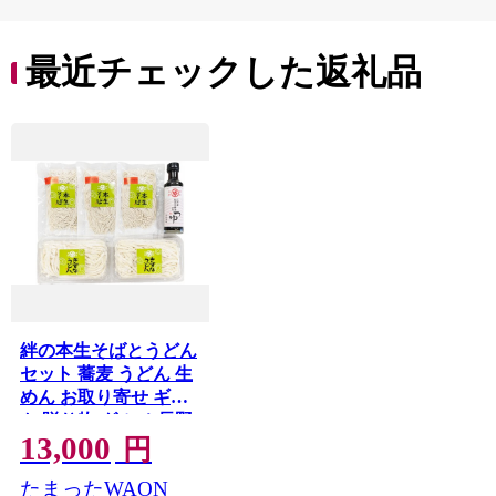
最近チェックした返礼品
絆の本生そばとうどん
セット 蕎麦 うどん 生
めん お取り寄せ ギフ
ト 贈り物 グルメ 長野
13,000
市 | 麺 コシ 生めん う
円
どん そば グルメ 食感
たまったWAON
贈答 ギフト 送料無料