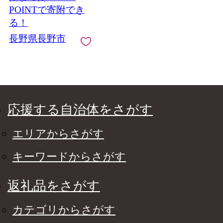
長野県 長野市 信州 信
POINTで寄附でき
濃 ふるさと納税
る！
長野県長野市
応援する自治体をさがす
エリアからさがす
キーワードからさがす
返礼品をさがす
カテゴリからさがす