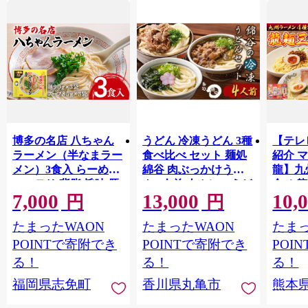
博多の名店 八ちゃん
うどん 冷凍うどん 3種
【テレビ
ラーメン（半なまラー
食べ比べ セット 麺処
紹介 
メン）3食入 らーめん
綿谷 肉ぶっかけうど
龍】九
コッテリ 背脂 旨味 豚
ん 4人前 肉カレーうど
合せ 龍
7,000
13,000
10,
骨 とんこつラーメン
ん かけうどん 詰め合
本)※計
円
円
トンコツ 半なま麺 博
わせ 讃岐うどん 肉う
麺三昧
たまったWAON
たまったWAON
たまっ
多ラーメン 豚骨スー
どん カレーうどん 麺
ロン龍
プ 九州 ご当地 お取り
製麺 肉 牛肉 簡単 惣菜
炸醤麺
POINTで寄附でき
POINTで寄附でき
POI
寄せ
おかず ご当地 ご当地
とんこ
る！
る！
る！
グルメ 冷凍 冷凍配送
リ辛味
福岡県志免町
香川県丸亀市
熊本
香川県 丸亀
レーラ
備蓄 