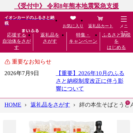
《受付中》 令和8年熊本地震緊急支援
イオンカードのふるさと納
税
お気に入り
返礼品カート
メニ
ュー
応援する
返礼品を
特集・
ふるさと納税
自治体をさが
さがす
キャンペーン
を
す
はじめる
重要なお知らせ
2026年7月9日
【重要】2026年10月のふる
さと納税制度改正に伴う影
響について
HOME
返礼品をさがす
絆の本生そばとうどんセ