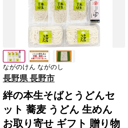
ながのけん ながのし
長野県 長野市
絆の本生そばとうどんセ
ット 蕎麦 うどん 生めん
お取り寄せ ギフト 贈り物