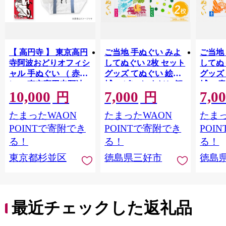
【 高円寺 】 東京高円
ご当地 手ぬぐい みよ
ご当地
寺阿波おどりオフィシ
してぬぐい 2枚 セット
してぬ
ャル 手ぬぐい （ 赤
グッズ てぬぐい 絵手
グッズ
）・ 東京高円寺阿波
拭い ピンク すだち 観
拭い 青
10,000
7,000
7,0
おどりオフィシャル
光 景色 かずら橋 落合
色 か
円
円
ショッパーバッグ セ
集落 古民家 大歩危峡
古民家
たまったWAON
たまったWAON
たまっ
ット 【2026年版】 描
百年蔵 阿波池田たば
蔵 阿
き下ろし 書き下ろし
こ資料館 阿波池田本
料館 
POINTで寄附でき
POINTで寄附でき
POI
限定デザイン アート
町通り いけだ阿波お
り い
る！
る！
る！
ワーク オリジナルグ
どり お土産 日用品 フ
お土産
東京都杉並区
徳島県三好市
徳島
ッズ
ァッション おしゃれ
ション
綿 徳島県 三好市 みよ
島県 
し さかなやデザイン
かなや
最近チェックした返礼品