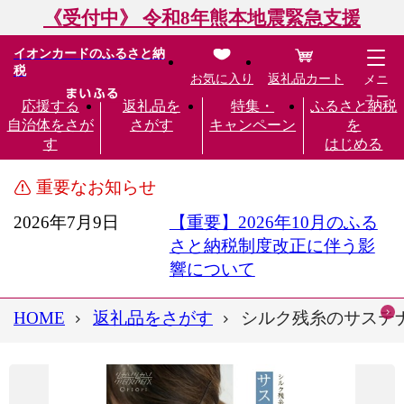
《受付中》 令和8年熊本地震緊急支援
イオンカードのふるさと納
税
お気に入り
返礼品カート
メニ
ュー
応援する
返礼品を
特集・
ふるさと納税
自治体をさが
さがす
キャンペーン
を
す
はじめる
重要なお知らせ
2026年7月9日
【重要】2026年10月のふる
さと納税制度改正に伴う影
響について
HOME
返礼品をさがす
シルク残糸のサステナブルイ