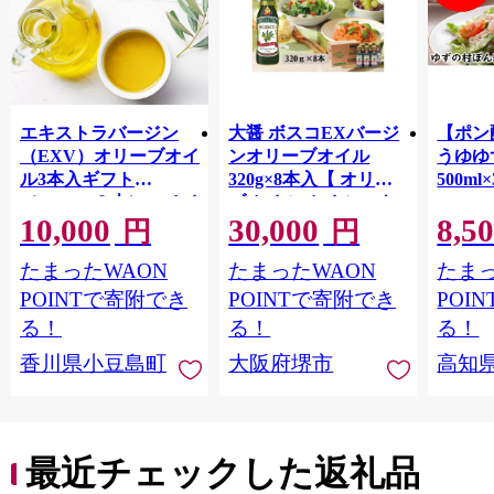
エキストラバージン
大醤 ボスコEXバージ
【ポン
（EXV）オリーブオイ
ンオリーブオイル
うゆゆ
ル3本入ギフト
320g×8本入【 オリー
500ml
（150ml×３本）スペイ
ブオイル オイル エキ
10,000
30,000
8,5
ン産
ストラバージンオリー
円
円
ブオイル エクストラ
たまったWAON
たまったWAON
たまっ
バージン エキストラ
バージンオイル 調味
POINTで寄附でき
POINTで寄附でき
POI
料 高品質 ヘルシー サ
る！
る！
る！
ラダ パスタ 洋食 人気
香川県小豆島町
大阪府堺市
高知
おすすめ 送料無料 大
阪府 堺市】
最近チェックした返礼品