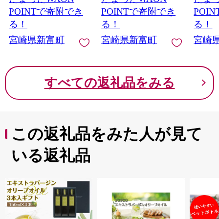
POINTで寄附でき
POINTで寄附でき
POI
る！
る！
る！
宮崎県新富町
宮崎県新富町
宮崎
すべての返礼品をみる
この返礼品をみた人が見て
いる返礼品