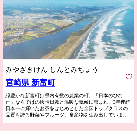
みやざきけん しんとみちょう
宮崎県 新富町
緑豊かな新富町は県内有数の農業の町。「日本のひな
た」ならではの快晴日数と温暖な気候に恵まれ、3年連続
日本一に輝いたお茶をはじめとした全国トップクラスの
品質を誇る野菜やフルーツ、畜産物を生み出していま
す。
特に、国内にわずか１％しか流通していない国産生ライ
チに関しては全国随一の産地。「1粒1000円の新富ライ