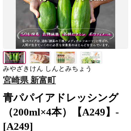
みやざきけん しんとみちょう
宮崎県 新富町
青パパイアドレッシング
（200ml×4本）【A249】-
[A249]