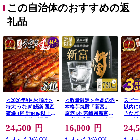
チ」のブランドは、各種メディアに取り上げられたほ
この自治体のおすすめの返
か、銀座の一流菓子店に愛用されるなど、全国的に高い
知名度を得ています。
礼品
太平洋に面した美しい海岸線「富田浜」は、県天然記念
物・アカウミガメの貴重な産卵地。日本遺産に選定され
た古墳群や、400年の時を越えて受け継がれている神楽が
地域に息づいており、歴史の色濃いふるさとでもありま
す。
また、新富町は全国と比較しても若い農家が多く、新し
い農業への取り組みが活発な自治体です。「100年先も続
く農業」を確立するため、昔ながらの農業からアグリテ
ック（農業×IT）まで、さまざまなスタイルの農業が行わ
れています。
古き良きものを受け継ぎながらも、新しい時代へ向けて
＜2026年9月お届け＞
＜数量限定＞至高の酒
スピー
富んでいく町です。
特大 うなぎ 鰻楽 国産
本格芋焼酎「新富」
以内に出
蒲焼 4尾 計840g以上
原酒1本 宮崎県新富町
うなぎ 
無頭 冷凍 簡単調理 個
産 黄金千貫100％使用
840g
24,500
16,000
24,
包装 鰻 贈答品 ギフト
【C333】
すすめ
円
円
【C388-840-2609】
装 鰻 
たまったWAON
たまったWAON
たまっ
【C388