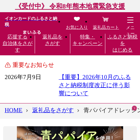
《受付中》 令和8年熊本地震緊急支援
イオンカードのふるさと納
税
お気に入り
返礼品カート
メニ
ュー
応援する
返礼品を
特集・
ふるさと納税
自治体をさが
さがす
キャンペーン
を
す
はじめる
重要なお知らせ
2026年7月9日
【重要】2026年10月のふる
さと納税制度改正に伴う影
響について
HOME
返礼品をさがす
青パパイアドレッシング