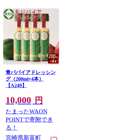
青パパイアドレッシン
グ（200ml×4本）
【A249】
10,000
円
たまったWAON
POINTで寄附でき
る！
宮崎県新富町