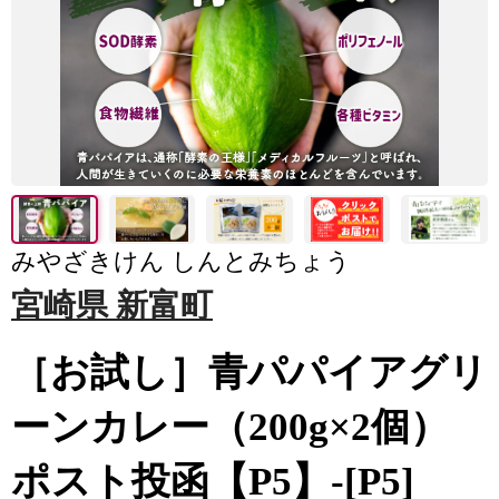
みやざきけん しんとみちょう
宮崎県 新富町
［お試し］青パパイアグリ
ーンカレー（200g×2個）
ポスト投函【P5】-[P5]