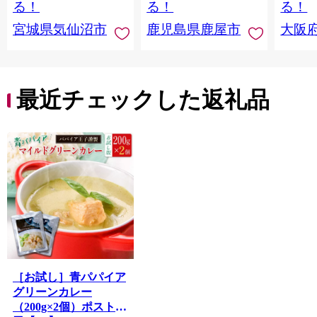
切り身 魚 わけあり
取り寄
る！
る！
る！
料 ふ
宮城県気仙沼市
鹿児島県鹿屋市
大阪
堺市】
最近チェックした返礼品
［お試し］青パパイア
グリーンカレー
（200g×2個）ポスト投