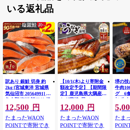
いる返礼品
訳あり 銀鮭 切身 約
【10/1(木)より寄附金
堺の技
2kg [宮城東洋 宮城県
額改定予定】【期間限
牛肉1
気仙沼市 20564991] 鮭
定】鹿児島県大隅産う
グ 6
魚介類 海鮮 訳アリ 規
なぎ蒲焼4尾（400g）
加 牛
12,500
12,000
5,0
格外 不揃い さけ サケ
ット 6
円
円
鮭切身 シャケ 切り身
メ 温
たまったWAON
たまったWAON
たまっ
冷凍 家庭用 おかず 弁
菜 簡
当 支援 サーモン 銀鮭
すめ 
POINTで寄附でき
POINTで寄附でき
POI