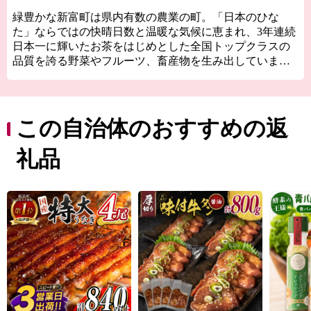
緑豊かな新富町は県内有数の農業の町。「日本のひな
た」ならではの快晴日数と温暖な気候に恵まれ、3年連続
日本一に輝いたお茶をはじめとした全国トップクラスの
品質を誇る野菜やフルーツ、畜産物を生み出していま
す。
特に、国内にわずか１％しか流通していない国産生ライ
チに関しては全国随一の産地。「1粒1000円の新富ライ
チ」のブランドは、各種メディアに取り上げられたほ
この自治体のおすすめの返
か、銀座の一流菓子店に愛用されるなど、全国的に高い
知名度を得ています。
礼品
太平洋に面した美しい海岸線「富田浜」は、県天然記念
物・アカウミガメの貴重な産卵地。日本遺産に選定され
た古墳群や、400年の時を越えて受け継がれている神楽が
地域に息づいており、歴史の色濃いふるさとでもありま
す。
また、新富町は全国と比較しても若い農家が多く、新し
い農業への取り組みが活発な自治体です。「100年先も続
く農業」を確立するため、昔ながらの農業からアグリテ
ック（農業×IT）まで、さまざまなスタイルの農業が行わ
れています。