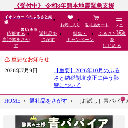
《受付中》 令和8年熊本地震緊急支援
イオンカードのふるさと納
税
お気に入り
返礼品カート
メニ
ュー
応援する
返礼品を
特集・
ふるさと納税
自治体をさが
さがす
キャンペーン
を
す
はじめる
重要なお知らせ
2026年7月9日
【重要】2026年10月のふる
さと納税制度改正に伴う影
響について
HOME
返礼品をさがす
［お試し］青パパイア