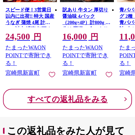
古き良きものを受け継ぎながらも、新しい時代へ向けて
スピード便！3営業日
訳あり 牛タン 厚切り
青パパ
富んでいく町です。
以内に出荷!! 特大 国産
醤油味 4パック
グ 2
うなぎ 蒲焼 4尾 計
（200g×4P）計800g 小
青パパ
840g以上 鰻楽 無頭 お
分け 不揃い 食べきり
計4本
24,500
16,000
11,
すすめ 簡単調理 個包
パック 冷凍［2026年2
円
円
装 鰻 贈答品 ギフト
月出荷開始］
たまったWAON
たまったWAON
たまっ
【C388-840-3D】
【C461】
POINTで寄附でき
POINTで寄附でき
POI
る！
る！
る！
宮崎県新富町
宮崎県新富町
宮崎
すべての返礼品をみる
この返礼品をみた人が見て