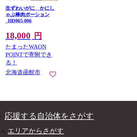
生ずわいがに かにし
ゃぶ棒肉ポーション
_HD065-006
18,000
円
たまったWAON
POINTで寄附でき
る！
北海道函館市
応援する自治体をさがす
エリアからさがす