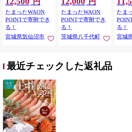
12,500
12,000
11,
円
円
鮭切身 シャケ 切り身
鰻 ふぞろい 不揃い う
お刺し
たまったWAON
たまったWAON
たまっ
冷凍 家庭用 おかず 弁
な重 ひつまぶし 人気
生 生
当 支援 サーモン 銀鮭
茨城 八千代町 ふるさ
鮭 銀鮭
POINTで寄附でき
POINTで寄附でき
POI
切り身 魚 わけあり
と納税 冷凍 [SF951ya]
介
る！
る！
る！
宮城県気仙沼市
茨城県八千代町
宮城
最近チェックした返礼品