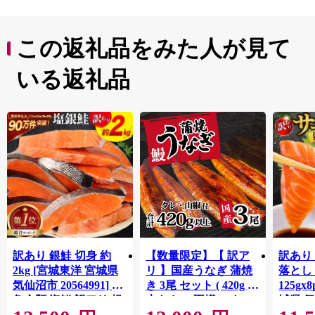
この返礼品をみた人が見て
いる返礼品
訳あり 銀鮭 切身 約
【数量限定】【 訳ア
訳あり
2kg [宮城東洋 宮城県
リ 】国産うなぎ 蒲焼
落とし 
気仙沼市 20564991] 鮭
き 3尾 セット ( 420g )
125gx
魚介類 海鮮 訳アリ 規
大きさ の不揃い タ
城県 
格外 不揃い さけ サケ
レ・山椒付き ウナギ
20564