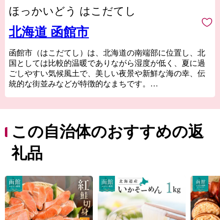
ほっかいどう はこだてし
北海道 函館市
函館市（はこだてし）は、北海道の南端部に位置し、北
国としては比較的温暖でありながら湿度が低く、夏に過
ごしやすい気候風土で、美しい夜景や新鮮な海の幸、伝
統的な街並みなどが特徴的なまちです。
津軽海峡と太平洋の2つの海に囲まれていて、東西から流
れてくる海流や複雑な海岸線の恩恵を受けて豊富な漁場
を形成しているため、四季折々の海の幸を楽しむことが
できます。
この自治体のおすすめの返
函館市内の駅前・元町エリアに代表される異国情緒あふ
れる街並みは、1859年の「箱館開港」から西洋文化をい
礼品
ち早く取り入れてハイカラな生活が始まったことにより
形成されたもので、独特のモダンでレトロな雰囲気は今
もそのまま残っています。
函館市が有する「歴史」、「景観・街並み」、「食」を
はじめとした数多くの資源を磨き上げることで、まちの
活性化を図っていきたいと考えています。