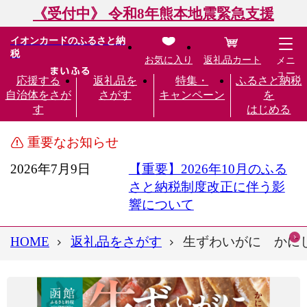
《受付中》 令和8年熊本地震緊急支援
イオンカードのふるさと納
税
お気に入り
返礼品カート
メニ
ュー
応援する
返礼品を
特集・
ふるさと納税
自治体をさが
さがす
キャンペーン
を
す
はじめる
重要なお知らせ
2026年7月9日
【重要】2026年10月のふる
さと納税制度改正に伴う影
響について
HOME
返礼品をさがす
生ずわいがに かにしゃ