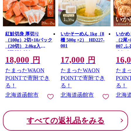
紅鮭切身 厚切り
いかそーめん 1kg（8
いかめ
（100g）2切×10パック
柵 500g ×2）_HD227-
（2尾×
001
（20切） 2.0kg入
007 
_HD231-004
めし 
18,000
17,000
16,
容量 1
円
円
包装 イ
たまったWAON
たまったWAON
たまっ
感 伝
かのふ
POINTで寄附でき
POINTで寄附でき
POI
ルト 
る！
る！
る！
の子も
北海道函館市
北海道函館市
北海
こ お
手軽 
簡単 
館市 
すべての返礼品をみる