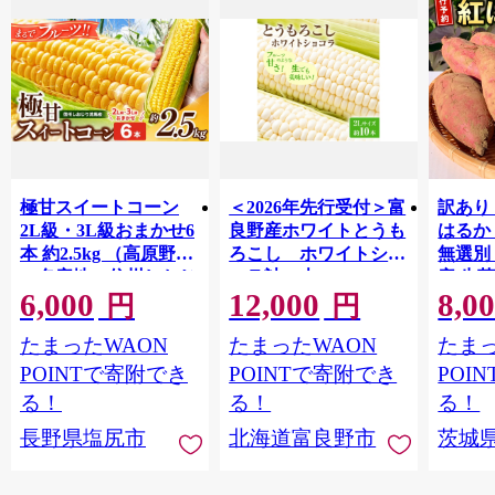
極甘スイートコーン
＜2026年先行受付＞富
訳あり
2L級・3L級おまかせ6
良野産ホワイトとうも
はるか 
本 約2.5kg （高原野菜
ろこし ホワイトショ
無選別
の名産地 信州しおじ
コラ計10本
産 生
6,000
12,000
8,0
り洗馬産）【8月10日
【1678459】
つま芋
円
円
～15日頃に出荷予定※
も 芋 
たまったWAON
たまったWAON
たまっ
不在日対応不可※】|
規格外
野菜 とうもろこし ト
つ デザ
POINTで寄附でき
POINTで寄附でき
POI
ウモロコシ スイート
直送 【
る！
る！
る！
コーン イエロー種 洗
年10
長野県塩尻市
北海道富良野市
茨城
馬 朝採り 長野県 塩尻
】 [AX0
市