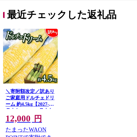
最近チェックした返礼品
＼寄附額改定／訳あり
ご家庭用ドルチェドリ
ーム 約4.5kg【2027-6
月上旬～2027-7月上旬
12,000
配送】
円
たまったWAON