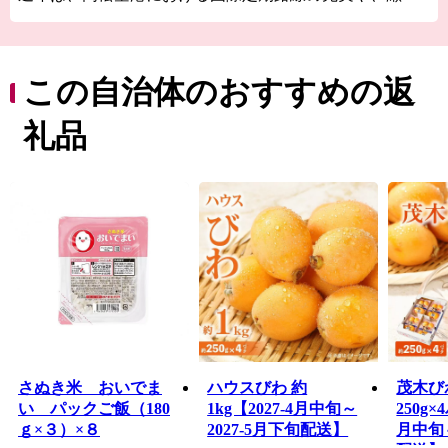
内国際芸術祭などでの認知度アップにより、世界最大規
模の旅行予約サイトが発表した、訪れるべき目的地トッ
プ１０に日本で唯一「高松」が選出されるなど、国内外
から注目が高まっています。
この自治体のおすすめの返
誰もが訪れたくなる街、そして住みたくなる街へ。皆様
のお越しをお待ちしています。
礼品
さぬき米 おいでま
ハウスびわ 約
茂木びわ
い パックご飯（180
1kg【2027-4月中旬～
250g×
ｇ×３）×８
2027-5月下旬配送】
月中旬～