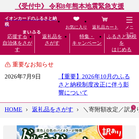
《受付中》 令和8年熊本地震緊急支援
イオンカードのふるさと納
税
お気に入り
返礼品カート
メニ
ュー
応援する
返礼品を
特集・
ふるさと納税
自治体をさが
さがす
キャンペーン
を
す
はじめる
重要なお知らせ
2026年7月9日
【重要】2026年10月のふる
さと納税制度改正に伴う影
響について
HOME
返礼品をさがす
＼寄附額改定／訳あり 