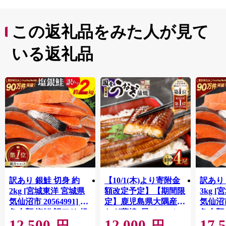
この返礼品をみた人が見て
いる返礼品
訳あり 銀鮭 切身 約
【10/1(木)より寄附金
訳あり 
2kg [宮城東洋 宮城県
額改定予定】【期間限
3kg 
気仙沼市 20564991] 鮭
定】鹿児島県大隅産う
気仙沼市 
魚介類 海鮮 訳アリ 規
なぎ蒲焼4尾（400g）
魚介類
12,500
12,000
17,
格外 不揃い さけ サケ
格外 
円
円