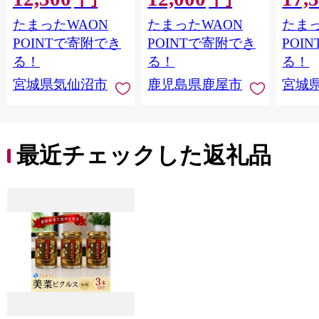
鮭切身 シャケ 切り身
鮭切身
たまったWAON
たまったWAON
たまっ
冷凍 家庭用 おかず 弁
冷凍 
当 支援 サーモン 銀鮭
当 支
POINTで寄附でき
POINTで寄附でき
POI
切り身 魚 わけあり
切り身
る！
る！
る！
宮城県気仙沼市
鹿児島県鹿屋市
宮城
最近チェックした返礼品