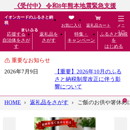
《受付中》 令和8年熊本地震緊急支援
イオンカードのふるさと納
税
お気に入り
返礼品カート
メニ
ュー
応援する
返礼品を
特集・
ふるさと納税
自治体をさが
さがす
キャンペーン
を
す
はじめる
重要なお知らせ
2026年7月9日
【重要】2026年10月のふる
さと納税制度改正に伴う影
響について
HOME
返礼品をさがす
ご飯のお供や箸休めに