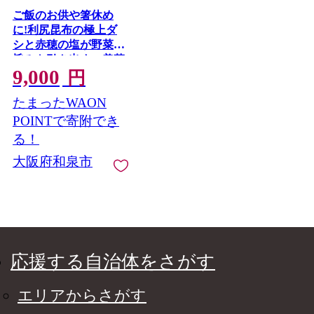
ご飯のお供や箸休め
に!利尻昆布の極上ダ
シと赤穂の塩が野菜の
旨みを引き出す、美菜
9,000
ピクルス(和風)3本
円
【1745304】
たまったWAON
POINTで寄附でき
る！
大阪府和泉市
応援する自治体をさがす
エリアからさがす