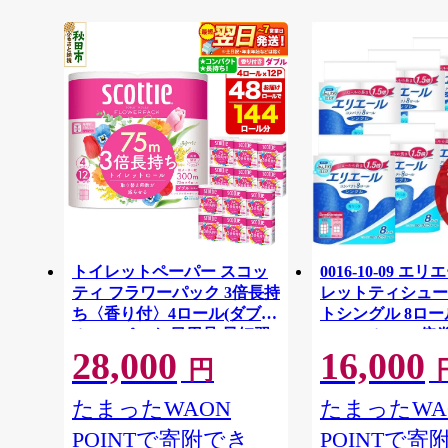
トイレットペーパー スコッ
0016-10-09 エ
ティ フラワーパック 3倍長持
レットティシュー
ち〈香り付〉4ロール(ダブ
トシングル 8ロー
ル)×12パック 日用品 最短翌
64ロール 1.5倍巻 
28,000
16,000
日発送 [スコッティ フラワー
イレットペーパー
円
パック トイレットペーパー
パルプ100％ 香
日本製紙クレシア] 秋田県秋
消耗品 備蓄
たまったWAON
たまったWA
田市
POINTで寄附でき
POINTで寄