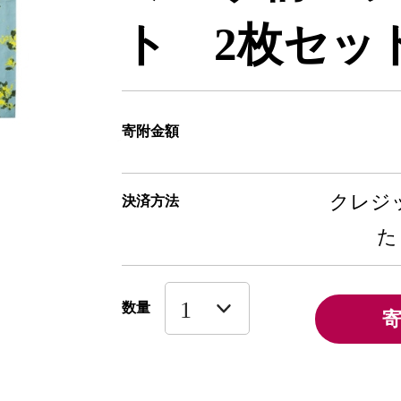
ト 2枚セット【
寄附金額
クレジッ
決済方法
た
数量