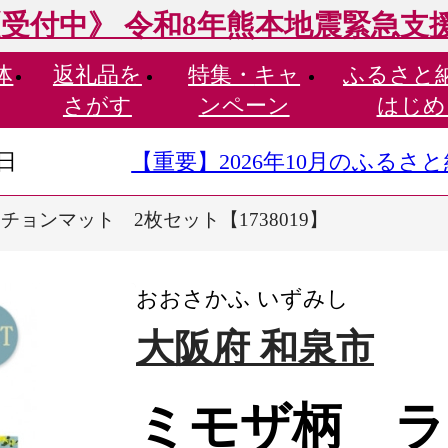
受付中》 令和8年熊本地震緊急支
体
返礼品を
特集・
キャ
ふるさと
さがす
ンペーン
はじめ
9日
【重要】2026年10月のふる
ョンマット 2枚セット【1738019】
おおさかふ いずみし
大阪府 和泉市
ミモザ柄 ラ