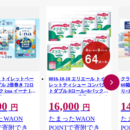
 トイレットペー
0016-10-10 エリエール トイ
クラ
ル 2倍巻き 72ロ
レットティシュー コンパク
60箱
 i:na イーナ 12
トダブル 8ロール×8パック
り×
ル・100ｍ） × 6
64ロール 1.5倍巻 45m トイ
00
16,000
1
用品 消耗品 新生活
レットペーパー ダブル パル
円
円
 愛媛県 四国中央市
プ100％ 香りつき 日用品 消
耗品 備蓄
WAON
たまったWAON
た
Tで寄附でき
POINTで寄附でき
P