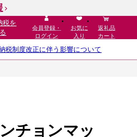
援
納税を
会員登録・
お気に
返礼品
る
ログイン
入り
カート
さと納税制度改正に伴う影響について
ンチョンマッ