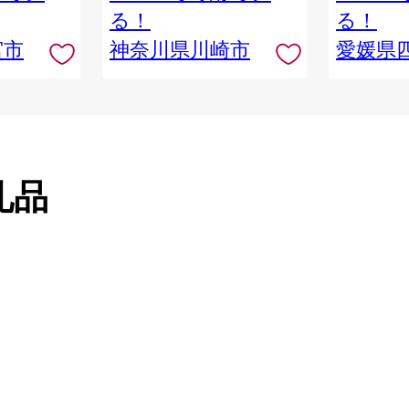
っとぺーぱー 長持ち 長巻き
る！
る！
まとめ 非常 便利 サステナブ
宮市
神奈川県川崎市
愛媛県
ル エコ トイレットペーパー
人気 おすすめ
礼品