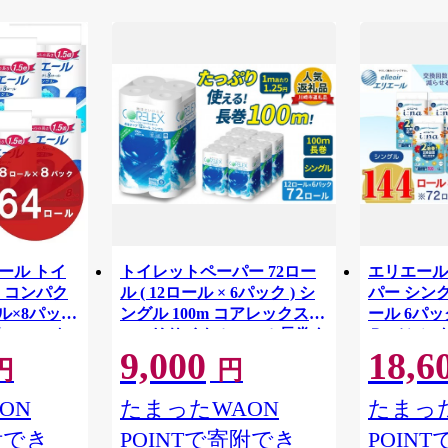
リエール トイ
トイレットペーパー 72ロー
エリエール
 コンパク
ル ( 12ロール × 6パック ) シ
パー シング
ル×8パック
ングル 100m コアレックス
ール 6パック
82.5m ト
FSCリサイクルロール長巻タ
Ｒ （シング
9,000
18,6
 シングル
イプ 再生紙 100％ 日用品 消
パック 日
円
円
りつき 日用品
耗品 防災 備蓄 トイレットペ
備蓄 防災
ーパー トイレ 神奈川県 川崎
ON
たまったWAON
たまった
市 トイレットペーパー 新生
附でき
POINTで寄附でき
POIN
活 生活雑貨 生活用品 といれ