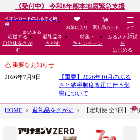
《受付中》 令和8年熊本地震緊急支援
イオンカードのふるさと納
税
お気に入り
返礼品カート
メニ
ュー
応援する
返礼品を
特集・
ふるさと納税
自治体をさが
さがす
キャンペーン
を
す
はじめる
重要なお知らせ
2026年7月9日
【重要】2026年10月のふる
さと納税制度改正に伴う影
響について
HOME
返礼品をさがす
【定期便 全3回】アリナ