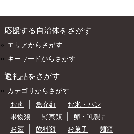
市【tept-tkb038】
応援する自治体をさがす
エリアからさがす
キーワードからさがす
返礼品をさがす
カテゴリからさがす
お肉
魚介類
お米・パン
果物類
野菜類
卵・乳製品
お酒
飲料類
お菓子
麺類