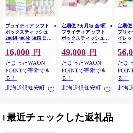
ブライティア ソフト
定期便 2ヵ月毎 全6回
定期便 
ボックスティッシュ
ブライティア ソフト
プリオ
200組 400枚 60箱 日本
ボックスティッシュ
イレット
製 まとめ買い ティッ
200組 400枚 15箱 (5箱
倍巻き 
16,000
49,000
56,
シュ リサイクル 長持
×3) BOX 日本製 まと
36ロー
円
円
防災 常備品 日用雑貨
め買い ティッシュ リ
パック
たまったWAON
たまったWAON
たまっ
消耗品 生活必需品 備
サイクル 長持 防災 常
買い 
蓄 ペーパー 紙 北海道
備品 日用雑貨 消耗品
常備品
POINTで寄附でき
POINTで寄附でき
POI
倶知安町 日用品
生活必需品 備蓄 ペー
ットペ
る！
る！
る！
パー 紙 北海道 倶知安
日用品
北海道倶知安町
北海道倶知安町
北海
町 日用品
北海道
最近チェックした返礼品