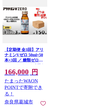
【定期便 全3回】アリ
ナミンVゼロ 50ml×50
本×3回 ／ 糖類ゼロ
ZERO フルスルチアミ
166,000
ン タウリン 疲労回復
円
予防 回復 リフレッシ
たまったWAON
ュ 頑張りたい 不調 疲
れやすい だるい 頭の
POINTで寄附でき
疲れ エネルギー不足
る！
集中 仕事 勉強 体力低
奈良県葛城市
下 食欲不振 栄養補給
病中 病後 奈良県 葛城