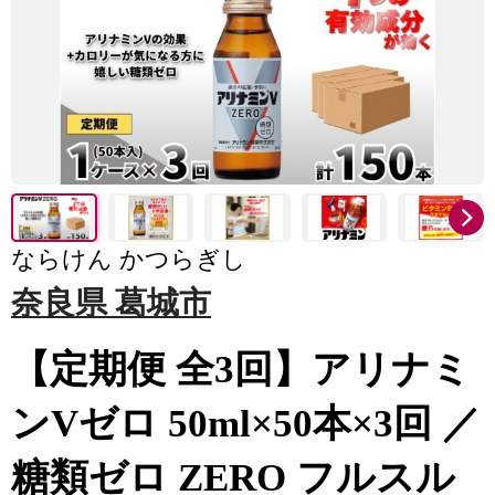
ならけん かつらぎし
奈良県 葛城市
【定期便 全3回】アリナミ
ンVゼロ 50ml×50本×3回 ／
糖類ゼロ ZERO フルスル