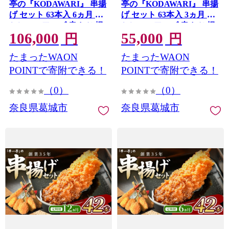
亭の『KODAWARI』 串揚
亭の『KODAWARI』 串揚
げ セット 63本入 6ヵ月 ／
げ セット 63本入 3ヵ月 ／
シンコーフーズ 串カツ 揚
シンコーフーズ 串カツ 揚
106,000
55,000
げ物 ポテト 鶏肉 豚肉 エビ
げ物 ポテト 鶏肉 豚肉 エビ
円
円
ホタテ チーズ 餅 ソース付
ホタテ チーズ 餅 ソース付
たまったWAON
たまったWAON
奈良県 葛城市【skfd-
奈良県 葛城市【skfd-
tkb008】
tkb007】
POINTで寄附できる！
POINTで寄附できる！
（0）
（0）
奈良県葛城市
奈良県葛城市