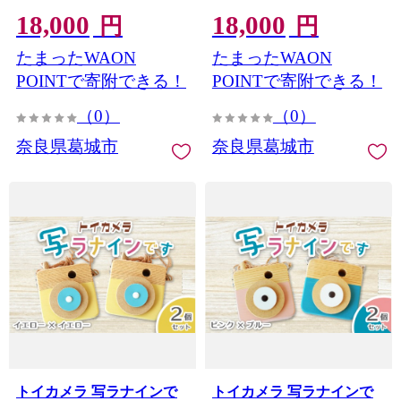
リジナル家具 雑貨 木育 木
木工 オリジナル家具 雑貨
18,000
18,000
製 木のおもちゃ ごっこ遊
木育 木製 木のおもちゃ ご
円
円
び 知育玩具 カメラ おもち
っこ遊び 知育玩具 カメラ
たまったWAON
たまったWAON
ゃ キッズカメラ 出産祝い
おもちゃ キッズカメラ 出
誕生日プレゼント フォト
産祝い 誕生日プレゼント
POINTで寄附できる！
POINTで寄附できる！
プロップス ふるさと納税
フォトプロップス ふるさ
（0）
（0）
手作り 手作り 奈良県 葛城
と納税 手作り 手作り 奈良
市【sugg006-6】
県 葛城市【sugg006-5】
奈良県葛城市
奈良県葛城市
トイカメラ 写ラナインで
トイカメラ 写ラナインで