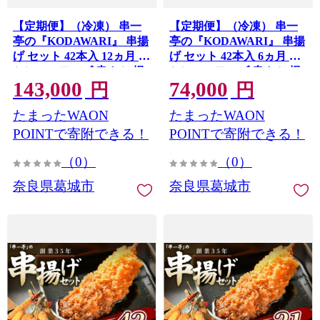
【定期便】（冷凍） 串一
【定期便】（冷凍） 串一
亭の『KODAWARI』 串揚
亭の『KODAWARI』 串揚
げ セット 42本入 12ヵ月 ／
げ セット 42本入 6ヵ月 ／
シンコーフーズ 串カツ 揚
シンコーフーズ 串カツ 揚
143,000
74,000
げ物 ポテト 鶏肉 豚肉 エビ
げ物 ポテト 鶏肉 豚肉 エビ
円
円
ホタテ チーズ 餅 ソース付
ホタテ チーズ 餅 ソース付
たまったWAON
たまったWAON
奈良県 葛城市【skfd-
奈良県 葛城市【skfd-
tkb006】
tkb005】
POINTで寄附できる！
POINTで寄附できる！
（0）
（0）
奈良県葛城市
奈良県葛城市