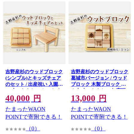
吉野産杉のウッドブロック
吉野産杉のウッドブロック
(シンプル)とキッズチェア
葛城市バージョン / ウッド
のセット / 出産祝い 入園祝
ブロック 木製ブロック 積
い 木のおもちゃ セット キ
み木 木のおもちゃ 知育玩
40,000
13,000
ッズチェア 木製 ウッドブ
具 インテリア雑貨 北欧風
円
円
ロック 積み木 吉野杉 知育
ベビーギフト 出産祝い フ
たまったWAON
たまったWAON
玩具 子ども椅子 SUGGY
ォトプロップス ふるさと
スッギー 奈良県 葛城市
納税 手作り木工 SUGGY
POINTで寄附できる！
POINTで寄附できる！
【sugg003-1】
スッギー 奈良県 葛城市
（0）
（0）
【sugg001-2】