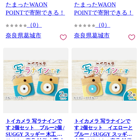
たまったWAON
たまったWAON
【like021-4A】
び 知育玩具 カメラ おもち
ゃ キッズカメラ 出産祝い
POINTで寄附できる！
POINTで寄附できる！
誕生日プレゼント フォト
（0）
（0）
プロップス ふるさと納税
手作り 手作り 奈良県 葛城
奈良県葛城市
奈良県葛城市
市【sugg007】
トイカメラ 写ラナインで
トイカメラ 写ラナインで
す 2個セット ブルー2個 /
す 2個セット イエローと
SUGGY スッギー 木工 オ
ブルー / SUGGY スッギー