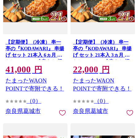
【定期便】（冷凍） 串一
【定期便】（冷凍） 串一
亭の『KODAWARI』 串揚
亭の『KODAWARI』 串揚
げ セット 21本入 6ヵ月 ／
げ セット 21本入 3ヵ月 ／
シンコーフーズ 串カツ 揚
シンコーフーズ 串カツ 揚
41,000
22,000
げ物 ポテト 鶏肉 豚肉 エビ
げ物 ポテト 鶏肉 豚肉 エビ
円
円
ホタテ チーズ 餅 ソース付
ホタテ チーズ 餅 ソース付
たまったWAON
たまったWAON
奈良県 葛城市【skfd-
奈良県 葛城市【skfd-
tkb002】
tkb001】
POINTで寄附できる！
POINTで寄附できる！
（0）
（0）
奈良県葛城市
奈良県葛城市