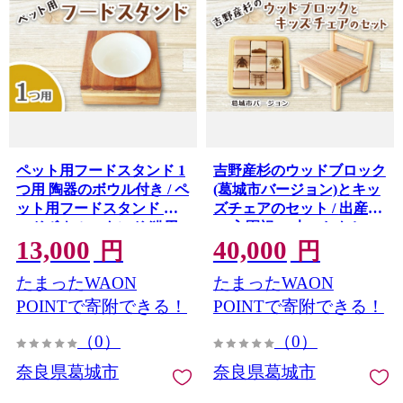
ペット用フードスタンド 1
吉野産杉のウッドブロック
つ用 陶器のボウル付き / ペ
(葛城市バージョン)とキッ
ット用フードスタンド フ
ズチェアのセット / 出産祝
ードボウルスタンド 猫用
い 入園祝い 木のおもちゃ
13,000
40,000
食器 小型犬 食器 木製 おし
セット キッズチェア 木製
円
円
ゃれ インテリア 手作り 職
ウッドブロック 積み木 吉
たまったWAON
たまったWAON
人 SUGGY スッギー 奈良
野杉 知育玩具 子ども椅子
県 葛城市【sugg004-1】
SUGGY スッギー 奈良県
POINTで寄附できる！
POINTで寄附できる！
葛城市【sugg003-2】
（0）
（0）
奈良県葛城市
奈良県葛城市