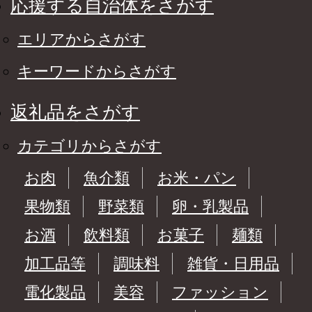
応援する自治体をさがす
エリアからさがす
キーワードからさがす
返礼品をさがす
カテゴリからさがす
お肉
魚介類
お米・パン
果物類
野菜類
卵・乳製品
お酒
飲料類
お菓子
麺類
加工品等
調味料
雑貨・日用品
電化製品
美容
ファッション