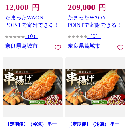
12,000
209,000
糖度 甘い 濃厚 香り 果汁
げ物 ポテト 鶏肉 豚肉 エビ
円
円
旬 新鮮 果物 フルーツ スト
ホタテ チーズ 餅 ソース付
たまったWAON
たまったWAON
ロベリー 数量限定 先行予
奈良県 葛城市【skfd-
約 冷蔵 産地直送 農家直送
tkb009】
POINTで寄附できる！
POINTで寄附できる！
お取り寄せ 贈答 ギフト プ
（0）
（0）
レゼント 高級 希少 人気 お
すすめ 春 4月 5月 6月 ふる
奈良県葛城市
奈良県葛城市
さと納税 奈良県 葛城市 国
産 ジューシー 酸味 甘酸
【ichi0001】
【定期便】（冷凍） 串一
【定期便】（冷凍） 串一