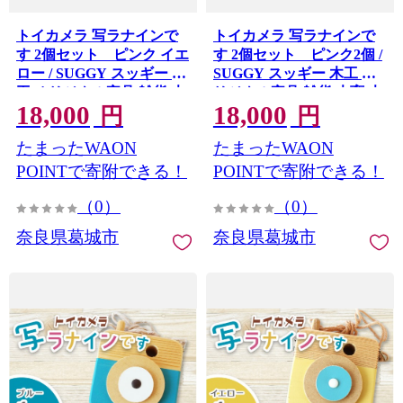
トイカメラ 写ラナインで
トイカメラ 写ラナインで
す 2個セット ピンク イエ
す 2個セット ピンク2個 /
ロー / SUGGY スッギー 木
SUGGY スッギー 木工 オ
工 オリジナル家具 雑貨 木
リジナル家具 雑貨 木育 木
18,000
18,000
育 木製 木のおもちゃ ごっ
製 木のおもちゃ ごっこ遊
円
円
こ遊び 知育玩具 カメラ お
び 知育玩具 カメラ おもち
たまったWAON
たまったWAON
もちゃ キッズカメラ 出産
ゃ キッズカメラ 出産祝い
祝い 誕生日プレゼント フ
誕生日プレゼント フォト
POINTで寄附できる！
POINTで寄附できる！
ォトプロップス ふるさと
プロップス ふるさと納税
（0）
（0）
納税 手作り 手作り 奈良県
手作り 手作り 奈良県 葛城
葛城市【sugg006-2】
市【sugg006-1】
奈良県葛城市
奈良県葛城市