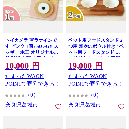
トイカメラ 写ラナインで
ペット用フードスタンド 2
す ピンク 1個 / SUGGY ス
つ用 陶器のボウル付き / ペ
ッギー 木工 オリジナル家
ット用フードスタンド フ
具 雑貨 木育 木製 木のおも
ードボウルスタンド 猫用
10,000
19,000
ちゃ ごっこ遊び 知育玩具
食器 小型犬 食器 木製 おし
円
円
カメラ おもちゃ キッズカ
ゃれ インテリア 手作り 職
たまったWAON
たまったWAON
メラ 出産祝い 誕生日プレ
人 SUGGY スッギー 奈良
ゼント フォトプロップス
県 葛城市【sugg004-2】
POINTで寄附できる！
POINTで寄附できる！
ふるさと納税 手作り 手作
（0）
（0）
り 奈良県 葛城市
【sugg005-1】
奈良県葛城市
奈良県葛城市