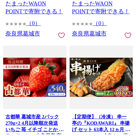
たまったWAON
たまったWAON
ーツ ストロベリー 数量限
定 先行予約 冷蔵 産地直送
POINTで寄附できる！
POINTで寄附できる！
農家直送 お取り寄せ 贈答
（0）
（0）
ギフト プレゼント 高級 希
少 人気 おすすめ 春 4月 5
奈良県葛城市
奈良県葛城市
月 6月 ふるさと納税 奈良
県 葛城市 国産 ジューシー
【ichi0001】
古都華 葛城市産 2パック
【定期便】（冷凍） 串一
270g×2 4月以降順次発送
亭の『KODAWARI』 串揚
いちご 苺 イチゴ ことか ブ
げ セット 63本入 12ヵ月 ／
ランドいちご 奈良県産 高
シンコーフーズ 串カツ 揚