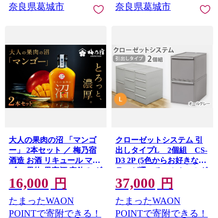
奈良県葛城市
奈良県葛城市
大人の果肉の沼 「マンゴ
クローゼットシステム 引
ー」 2本セット ／ 梅乃宿
出しタイプL 2個組 CS-
酒造 お酒 リキュール マン
D3 2P (5色からお好きなカ
ゴー 果物 果実酒 宅飲み ギ
ラーが選べる) ／ オールグ
16,000
37,000
フト 人気 お祝い プレゼン
レー 収納 ライクイット
円
円
ト 奈良県 葛城市
like-it 奈良県 葛城市
たまったWAON
たまったWAON
【umyd067】
【like101-2A】
POINTで寄附できる！
POINTで寄附できる！