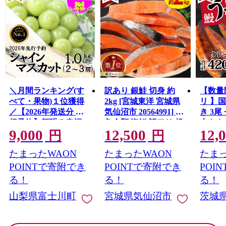
＼月間ランキング(す
訳あり 銀鮭 切身 約
【数量
べて・果物)１位獲得
2kg [宮城東洋 宮城県
リ 】
／【2026年発送分 先
気仙沼市 20564991] 鮭
き 3尾 
行予約】頬張る幸福
魚介類 海鮮 訳アリ 規
大きさ
9,000
12,500
12,
感 〜緑の宝石・ シ
格外 不揃い さけ サケ
レ・山
円
円
ャインマスカット 〜
鮭切身 シャケ 切り身
鰻 ふ
たまったWAON
たまったWAON
たまっ
１ｋｇ以上（２〜３
冷凍 家庭用 おかず 弁
な重 
房） フルーツ 山梨県
当 支援 サーモン 銀鮭
茨城 
POINTで寄附でき
POINTで寄附でき
POI
産 果物 くだもの シャ
切り身 魚 わけあり
と納税 冷
る！
る！
る！
イン マスカット ぶど
山梨県富士川町
宮城県気仙沼市
茨城
う ブドウ 葡萄 大粒 種
なし 先行予約 富士川
町 10000円 一万円