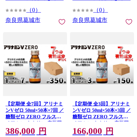
ギー 奈良県 葛城市
（0）
（0）
【sugg001-1】
奈良県葛城市
奈良県葛城市
【定期便 全7回】アリナミ
【定期便 全3回】アリナミ
ンVゼロ 50ml×50本×7回 ／
ンVゼロ 50ml×50本×3回 ／
糖類ゼロ ZERO フルスル
糖類ゼロ ZERO フルスル
チアミン タウリン 疲労回
チアミン タウリン 疲労回
386,000
166,000
復 予防 回復 リフレッシュ
復 予防 回復 リフレッシュ
円
円
頑張りたい 不調 疲れやす
頑張りたい 不調 疲れやす