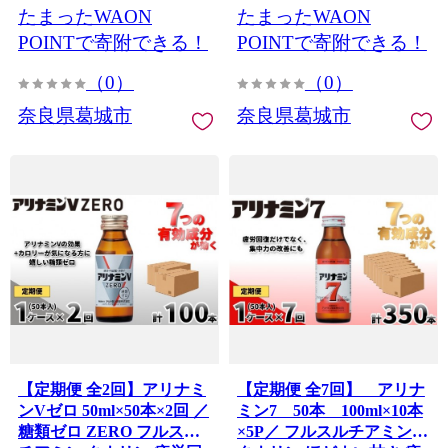
たまったWAON
たまったWAON
い だるい 頭の疲れ エネル
い だるい 頭の疲れ エネル
ギー不足 集中 仕事 勉強 体
ギー不足 集中 仕事 勉強 体
POINTで寄附できる！
POINTで寄附できる！
力低下 食欲不振 栄養補給
力低下 食欲不振 栄養補給
（0）
（0）
病中 病後 奈良県 葛城市
病中 病後 奈良県 葛城市
【tept-tkb039】
【tept-tkb038】
奈良県葛城市
奈良県葛城市
【定期便 全2回】アリナミ
【定期便 全7回】 アリナ
ンVゼロ 50ml×50本×2回 ／
ミン7 50本 100ml×10本
糖類ゼロ ZERO フルスル
×5P／ フルスルチアミン