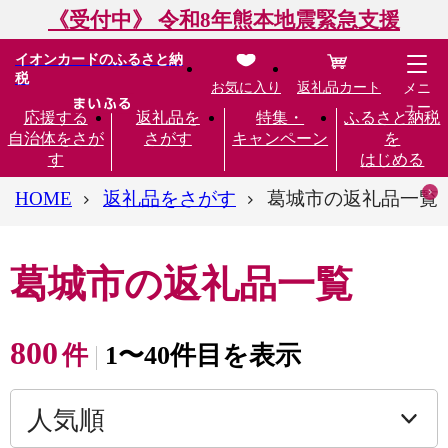
《受付中》 令和8年熊本地震緊急支援
イオンカードのふるさと納
税
お気に入り
返礼品カート
メニ
ュー
応援する
返礼品を
特集・
ふるさと納税
自治体をさが
さがす
キャンペーン
を
す
はじめる
HOME
返礼品をさがす
葛城市の返礼品一覧
葛城市の返礼品一覧
800
件
1〜40件目を表示