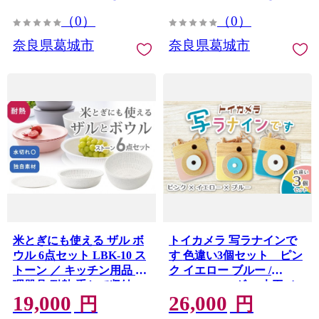
（0）
（0）
奈良県葛城市
奈良県葛城市
米とぎにも使える ザル ボ
トイカメラ 写ラナインで
ウル 6点セット LBK-10 ス
す 色違い3個セット ピン
トーン ／ キッチン用品 調
ク イエロー ブルー /
理器具 耐熱 重ねて収納 コ
SUGGY スッギー 木工 オ
19,000
26,000
ンパクト ライクイット
リジナル家具 雑貨 木育 木
円
円
like-it 奈良県 葛城市
製 木のおもちゃ ごっこ遊