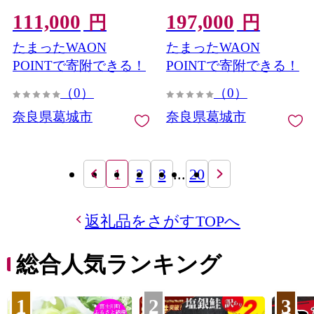
チアミン タウリン 疲労回
タウリン ほどよい甘さ 疲
111,000
197,000
復 予防 回復 リフレッシュ
労回復 予防 回復 リフレッ
円
円
頑張りたい 不調 疲れやす
シュ 頑張りたい 不調 疲れ
たまったWAON
たまったWAON
い だるい 頭の疲れ エネル
やすい だるい 目の疲れ エ
ギー不足 集中 仕事 勉強 体
ネルギー不足 集中 仕事 勉
POINTで寄附できる！
POINTで寄附できる！
力低下 食欲不振 栄養補給
強 体力低下 食欲不振 栄養
（0）
（0）
病中 病後 奈良県 葛城市
補給 病中 病後 奈良県 葛城
【tept-tkb037】
市【tept-tkb036】
奈良県葛城市
奈良県葛城市
1
2
3
...
20
返礼品をさがすTOPへ
総合人気ランキング
1
2
3