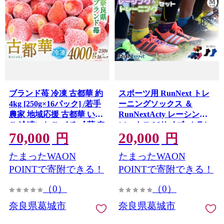
ブランド苺 冷凍 古都華 約
スポーツ用 RunNext トレ
4kg [250g×16パック] /若手
ーニングソックス ＆
農家 地域応援 古都華 いち
RunNextActy レーシング
ご 冷凍いちご イチゴ 苺 奈
ソックス Mサイズ ／ ラン
70,000
20,000
良 奈良県産いちご 葛城市
ネクスト ウォーキング ジ
円
円
産直 高級 甘い 濃厚 あかい
ョギング 奈良県 葛城市
たまったWAON
たまったWAON
フルーツ 限定 果物 旬 スイ
【next042】
ーツ ギフト ふるさと納税
POINTで寄附できる！
POINTで寄附できる！
人気 ランキング 1位
（0）
（0）
【smlk033】
奈良県葛城市
奈良県葛城市