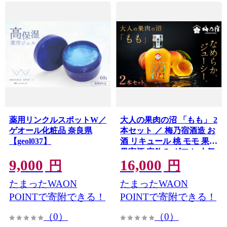
薬用リンクルスポットW／
大人の果肉の沼 「もも」 2
ゲオール化粧品 奈良県
本セット ／ 梅乃宿酒造 お
【geol037】
酒 リキュール 桃 モモ 果物
果実酒 宅飲み ギフト 人気
9,000
16,000
お祝い プレゼント 奈良県
円
円
葛城市【umyd068】
たまったWAON
たまったWAON
POINTで寄附できる！
POINTで寄附できる！
（0）
（0）