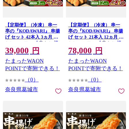
【定期便】（冷凍） 串一
【定期便】（冷凍） 串一
亭の『KODAWARI』 串揚
亭の『KODAWARI』 串揚
げ セット 42本入 3ヵ月 ／
げ セット 21本入 12ヵ月 ／
シンコーフーズ 串カツ 揚
シンコーフーズ 串カツ 揚
39,000
78,000
げ物 ポテト 鶏肉 豚肉 エビ
げ物 ポテト 鶏肉 豚肉 エビ
円
円
ホタテ チーズ 餅 ソース付
ホタテ チーズ 餅 ソース付
たまったWAON
たまったWAON
奈良県 葛城市【skfd-
奈良県 葛城市【skfd-
tkb004】
tkb003】
POINTで寄附できる！
POINTで寄附できる！
（0）
（0）
奈良県葛城市
奈良県葛城市