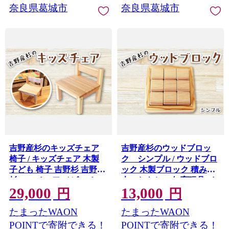
奈良県葛城市
奈良県葛城市
吉野産杉のキッズチェア
吉野産杉のウッドブロッ
椅子 / キッズチェア 木製
ク シンプル / ウッドブロ
子ども 椅子 吉野杉 吉野産
ック 木製ブロック 積み木
杉 ローチェア ベビーチェ
木のおもちゃ 知育玩具 イ
29,000
13,000
ア 木のおもちゃ 知育家具
ンテリア雑貨 北欧風 ベビ
円
円
出産祝い 入園祝い 職人手
ーギフト 出産祝い フォト
たまったWAON
たまったWAON
作り SUGGY スッギー 奈
プロップス ふるさと納税
良県 葛城市【sugg002】
手作り木工 SUGGY スッ
POINTで寄附できる！
POINTで寄附できる！