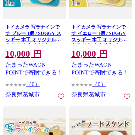
トイカメラ 写ラナインで
トイカメラ 写ラナインで
す ブルー 1個 / SUGGY ス
す イエロー 1個 / SUGGY
ッギー 木工 オリジナル家
スッギー 木工 オリジナル
具 雑貨 木育 木製 木のおも
家具 雑貨 木育 木製 木のお
10,000
10,000
ちゃ ごっこ遊び 知育玩具
もちゃ ごっこ遊び 知育玩
円
円
カメラ おもちゃ キッズカ
具 カメラ おもちゃ キッズ
たまったWAON
たまったWAON
メラ 出産祝い 誕生日プレ
カメラ 出産祝い 誕生日プ
ゼント フォトプロップス
レゼント フォトプロップ
POINTで寄附できる！
POINTで寄附できる！
ふるさと納税 手作り 手作
ス ふるさと納税 手作り 手
（0）
（0）
り 奈良県 葛城市
作り 奈良県 葛城市
【sugg005-3】
【sugg005-2】
奈良県葛城市
奈良県葛城市