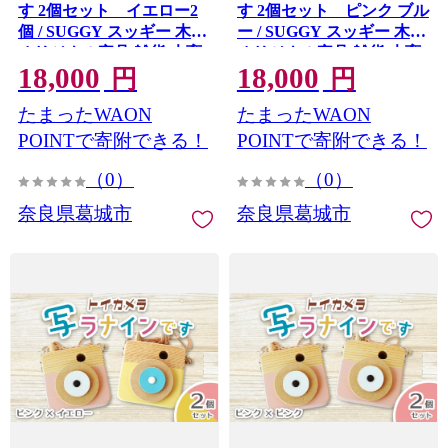
す 2個セット イエロー2
す 2個セット ピンク ブル
個 / SUGGY スッギー 木工
ー / SUGGY スッギー 木工
オリジナル家具 雑貨 木育
オリジナル家具 雑貨 木育
18,000
18,000
木製 木のおもちゃ ごっこ
木製 木のおもちゃ ごっこ
円
円
遊び 知育玩具 カメラ おも
遊び 知育玩具 カメラ おも
たまったWAON
たまったWAON
ちゃ キッズカメラ 出産祝
ちゃ キッズカメラ 出産祝
い 誕生日プレゼント フォ
い 誕生日プレゼント フォ
POINTで寄附できる！
POINTで寄附できる！
トプロップス ふるさと納
トプロップス ふるさと納
（0）
（0）
税 手作り 手作り 奈良県 葛
税 手作り 手作り 奈良県 葛
城市【sugg006-4】
城市【sugg006-3】
奈良県葛城市
奈良県葛城市