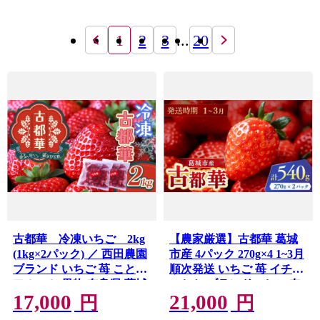
1
2
3
...
20
古都華 冷凍いちご 2kg
【農家厳選】古都華 葛城
(1kg×2パック) ／ 西田農園
市産 4パック 270g×4 1~3月
ブランド いちご 苺 ことか
順次発送 いちご 苺 イチゴ
フルーツ 果物 奈良県 葛城
ことか ブランドいちご 奈
17,000
21,000
市【nsdf006】
良県産 高糖度 甘い 濃厚 香
円
円
り 果汁 旬 新鮮 果物 フル