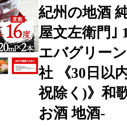
紀州の地酒 
屋文左衛門｣ 16
エバグリーン
社 《30日以
祝除く)》和歌
お酒 地酒-