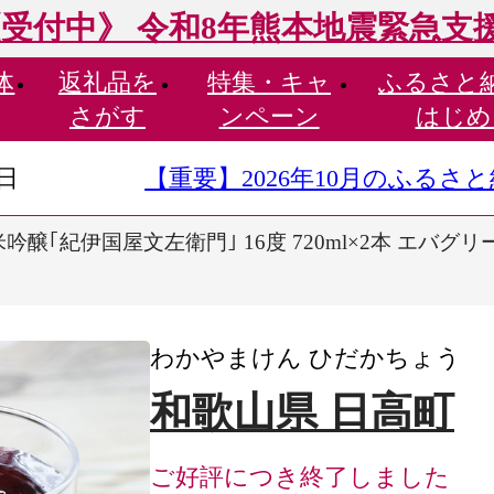
受付中》 令和8年熊本地震緊急支
体
返礼品を
特集・
キャ
ふるさと
さがす
ンペーン
はじめ
9日
【重要】2026年10月のふる
吟醸｢紀伊国屋文左衛門｣ 16度 720ml×2本 エバグ
わかやまけん ひだかちょう
和歌山県 日高町
ご好評につき終了しました