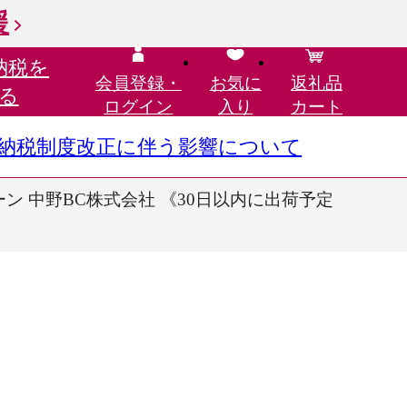
援
納税を
会員登録・
お気に
返礼品
る
ログイン
入り
カート
さと納税制度改正に伴う影響について
リーン 中野BC株式会社 《30日以内に出荷予定