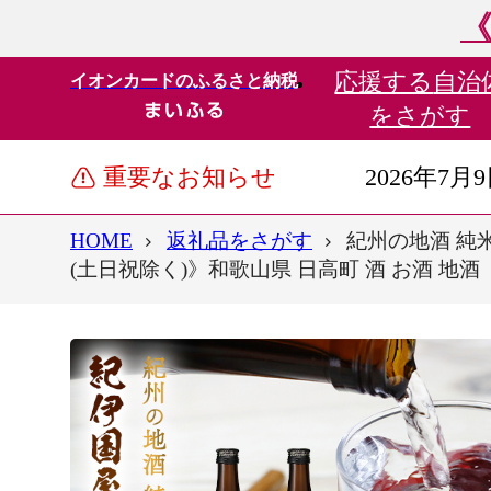
《
応援する
自治
イオンカードのふるさと納税
をさがす
重要なお知らせ
2026年7月
HOME
返礼品をさがす
紀州の地酒 純米
(土日祝除く)》和歌山県 日高町 酒 お酒 地酒