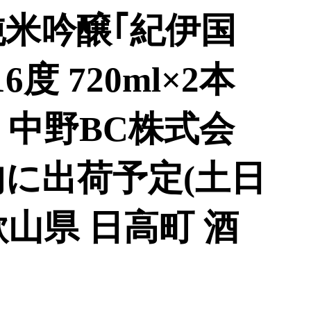
純米吟醸｢紀伊国
度 720ml×2本
 中野BC株式会
内に出荷予定(土日
山県 日高町 酒