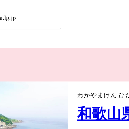
.lg.jp
わかやまけん ひ
和歌山