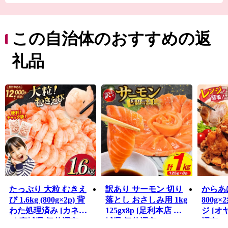
る生鮮カツオなどの海産物のほか、地元特産の農産物や
Ｂ級グルメとして
人気の気仙沼ホルモンなどがあり、美食の街としての一
この自治体のおすすめの返
面も持っています。
東日本大震災では大きな被害を受けましたが、温かい御
礼品
支援により一歩ずつ復興の道を歩んでいます。「世界と
繋がる港町」を目指して進む気仙沼市を応援してくださ
い。
たっぷり 大粒 むきえ
訳あり サーモン 切り
からあ
び 1.6kg (800g×2p) 背
落とし おさしみ用 1kg
800g×
わた処理済み [カネダ
125gx8p [足利本店 宮
ジ [オ
イ 宮城県 気仙沼市
城県 気仙沼市
沼市 20