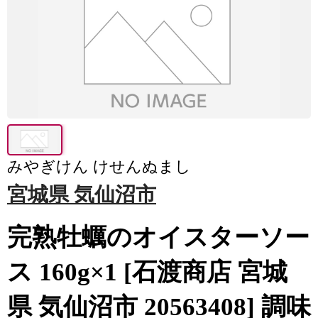
みやぎけん けせんぬまし
宮城県 気仙沼市
完熟牡蠣のオイスターソー
ス 160g×1 [石渡商店 宮城
県 気仙沼市 20563408] 調味