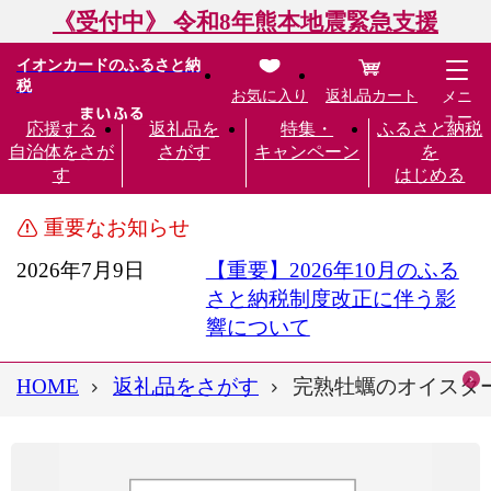
《受付中》 令和8年熊本地震緊急支援
イオンカードのふるさと納
税
お気に入り
返礼品カート
メニ
ュー
応援する
返礼品を
特集・
ふるさと納税
自治体をさが
さがす
キャンペーン
を
す
はじめる
重要なお知らせ
2026年7月9日
【重要】2026年10月のふる
さと納税制度改正に伴う影
響について
HOME
返礼品をさがす
完熟牡蠣のオイスターソー