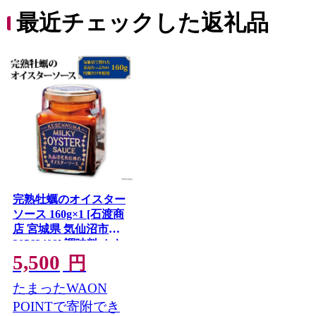
最近チェックした返礼品
完熟牡蠣のオイスター
ソース 160g×1 [石渡商
店 宮城県 気仙沼市
20563408] 調味料 カキ
5,500
牡蠣 かき オイスター
円
ソース
たまったWAON
POINTで寄附でき