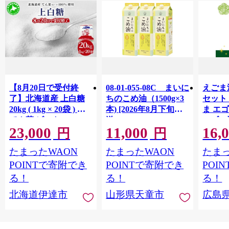
【8月20日で受付終
08-01-055-08C まいに
えごま油
了】北海道産 上白糖
ちのこめ油（1500g×3
セット
20kg ( 1kg × 20袋 ) ｜
本) [2026年8月下旬発
ま エ
てん菜 ビート 100%
送]
エゴマ
23,000
11,000
16,
使用 国産 砂糖 てんさ
り 国内
円
円
い糖 業務用 工場直送
たまったWAON
たまったWAON
たまっ
送料無料 北海道 伊達
市
POINTで寄附でき
POINTで寄附でき
POI
る！
る！
る！
北海道伊達市
山形県天童市
広島