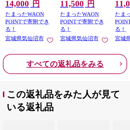
14,000
11,500
11,
20564351] えび 冷凍 剥
20564313] 魚 魚介類 鮭
冷凍 
円
円
き海老 むきエビ 海鮮
お刺し身 刺し身 刺身
調理 
たまったWAON
たまったWAON
たまっ
業務用 バラ凍結 剥き
生 生食 個包装 チリ銀
み から
えび むき海老 魚介 エ
鮭 銀鮭 海鮮 海鮮丼 魚
凍食品
POINTで寄附でき
POINTで寄附でき
POI
ビ 海老 小分け むき身
介
かず 
る！
る！
る！
まみ 
宮城県気仙沼市
宮城県気仙沼市
宮城
すべての返礼品をみる
この返礼品をみた人が見て
いる返礼品