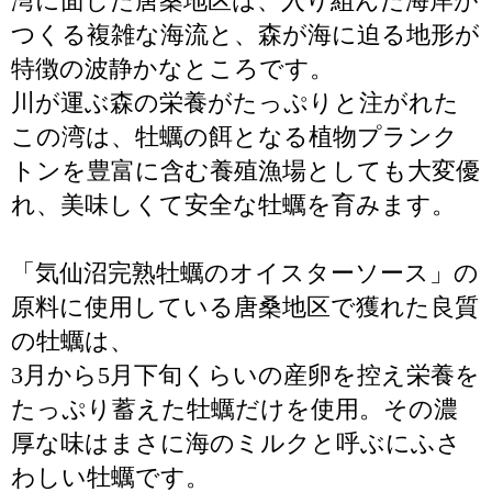
湾に面した唐桑地区は、入り組んだ海岸が
つくる複雑な海流と、森が海に迫る地形が
特徴の波静かなところです。
川が運ぶ森の栄養がたっぷりと注がれた
この湾は、牡蠣の餌となる植物プランク
トンを豊富に含む養殖漁場としても大変優
れ、美味しくて安全な牡蠣を育みます。
「気仙沼完熟牡蠣のオイスターソース」の
原料に使用している唐桑地区で獲れた良質
の牡蠣は、
3月から5月下旬くらいの産卵を控え栄養を
たっぷり蓄えた牡蠣だけを使用。その濃
厚な味はまさに海のミルクと呼ぶにふさ
わしい牡蠣です。