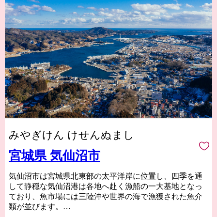
みやぎけん けせんぬまし
宮城県 気仙沼市
気仙沼市は宮城県北東部の太平洋岸に位置し、四季を通
して静穏な気仙沼港は各地へ赴く漁船の一大基地となっ
ており、魚市場には三陸沖や世界の海で漁獲された魚介
類が並びます。
気仙沼の代名詞ともいえるフカヒレや水揚げ日本一を誇