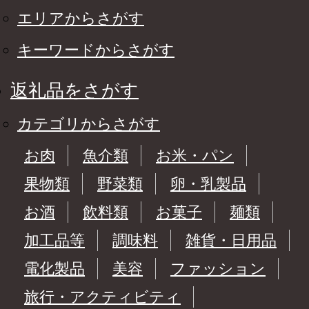
エリアからさがす
キーワードからさがす
返礼品をさがす
カテゴリからさがす
お肉
魚介類
お米・パン
果物類
野菜類
卵・乳製品
お酒
飲料類
お菓子
麺類
加工品等
調味料
雑貨・日用品
電化製品
美容
ファッション
旅行・アクティビティ