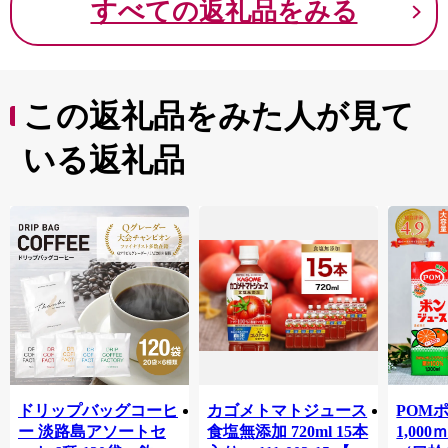
すべての返礼品をみる
この返礼品をみた人が見て
いる返礼品
ドリップバッグコーヒ
カゴメトマトジュース
POM
ー 淡路島アソートセ
食塩無添加 720ml 15本
1,00