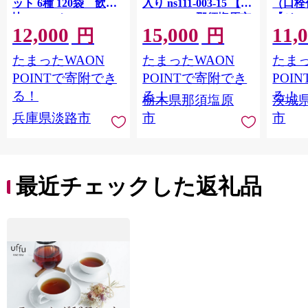
ット 6種 120袋 飲み
入り ns111-003-15 【
（口栓
比べ コーヒー
KAGOME 那須塩原市
【ジュ
12,000
15,000
11,
ギフト トマト 野菜 ジ
Ｍ 爽
円
円
ュース 飲料 ドリンク
ジ 果汁
たまったWAON
たまったWAON
たまっ
健康 GABA 血圧 コレ
ンス 
ステロール】
ンド 
POINTで寄附でき
POINTで寄附でき
POI
庫 ド
る！
る！
る！
栃木県那須塩原
茨城
入れし
兵庫県淡路市
市
市
アタイ
き フ
子ども
田市】
最近チェックした返礼品