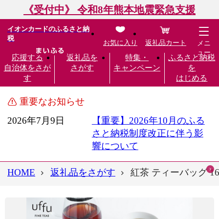
《受付中》 令和8年熊本地震緊急支援
イオンカードのふるさと納
税
お気に入り
返礼品カート
メニ
ュー
応援する
返礼品を
特集・
ふるさと納税
自治体をさが
さがす
キャンペーン
を
す
はじめる
重要なお知らせ
2026年7月9日
【重要】2026年10月のふる
さと納税制度改正に伴う影
響について
HOME
返礼品をさがす
紅茶 ティーバッグ 