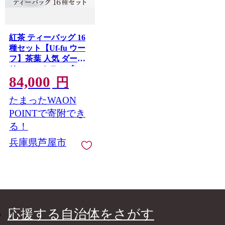
紅茶 ティーバッグ 16
種セット【Uf-fu ウー
フ】茶葉 人気 ダージ
リンマスカテルブレン
84,000
ド マタン アールグレ
円
イ ショコラ アールグ
たまったWAON
レイオハラ アンバー
エテ コルカタチャイ
POINTで寄附でき
ペパーミントティー
る！
ジンジャーティー ジ
兵庫県芦屋市
ャスミンブーケ オト
ンヌ シナモンティー
ソレイユ リュンヌ ノ
ッテ ミルクティー ア
イスティー ティータ
イム 詰め合わせ 贈り
物 ギフト プレゼント
応援する自治体をさがす