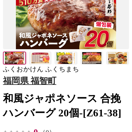
ふくおかけん ふくちまち
福岡県 福智町
和風ジャポネソース 合挽
ハンバーグ 20個-[Z61-38]