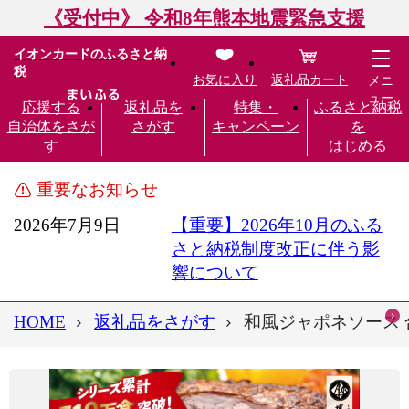
《受付中》 令和8年熊本地震緊急支援
イオンカードのふるさと納
税
お気に入り
返礼品カート
メニ
ュー
応援する
返礼品を
特集・
ふるさと納税
自治体をさが
さがす
キャンペーン
を
す
はじめる
重要なお知らせ
2026年7月9日
【重要】2026年10月のふる
さと納税制度改正に伴う影
響について
HOME
返礼品をさがす
和風ジャポネソース 