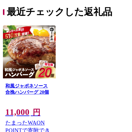
最近チェックした返礼品
和風ジャポネソース
合挽ハンバーグ 20個
11,000
円
たまったWAON
POINTで寄附でき