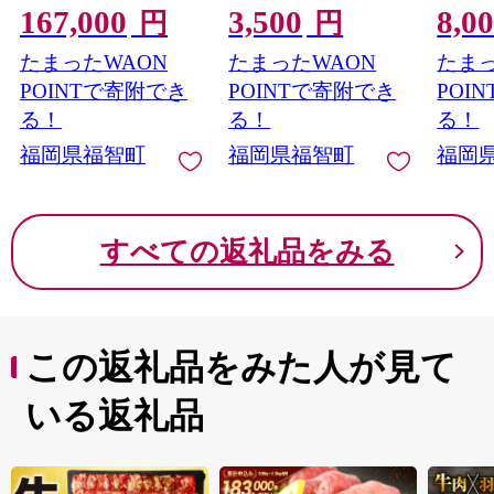
167,000
3,500
8,0
円
円
たまったWAON
たまったWAON
たまっ
POINTで寄附でき
POINTで寄附でき
POI
る！
る！
る！
福岡県福智町
福岡県福智町
福岡
すべての返礼品をみる
この返礼品をみた人が見て
いる返礼品