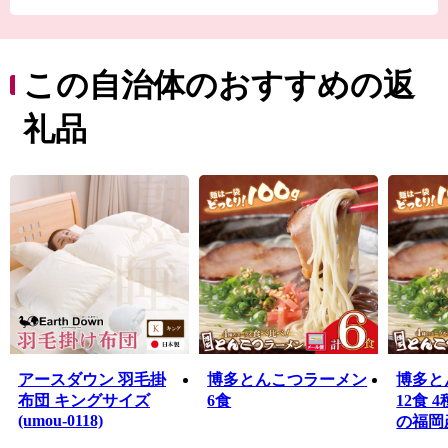
き）」の窯元が数多く点在する“陶の里”としても知られ
ています。
まちには、泉質豊かな温泉やファブラボ機能を備えた図
書館・歴史資料館があるほか、福岡県内最大最古で樹齢
この自治体のおすすめの返
600年のエドヒガン「虎尾桜」や樹齢500年の大藤「迎接
の藤」など、天然資源にも彩られています。 また、毎年
礼品
開催している「福智スイーツ大茶会」は、県内有数のス
イーツ店舗が出展し、まちの人口を上回る来場者が訪れ
るシンボルイベントとなっています。
ふるさと納税では、「コト消費」による体験型サービス
をはじめ、ブランド肉やお米、フルーツやスイーツな
ど、生産者のまごころと愛情が詰まった自慢の逸品をご
寄附のお礼の品として、福智が誇る魅力を発信し、地域
ブランド化を展開しています。
アースダウン 羽毛掛
博多とんこつラーメン
博多と
布団 キングサイズ
6食
12食
(umou-0118)
の福岡