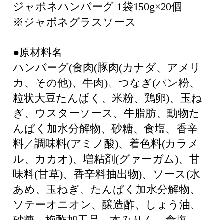
ジャポネハンバーグ 1袋150g×20個
※ジャポネグラスソース
●原材料名
ハンバーグ(食肉(豚肉(カナダ、アメリ
カ、その他)、牛肉)、つなぎ(パン粉、
粒状大豆たんぱく、米粉、鶏卵)、玉ね
ぎ、ウスターソース、牛脂肪、動物た
んぱく加水分解物、砂糖、食塩、香辛
料／調味料(アミノ酸)、着色料(カラメ
ル、カカオ)、増粘剤(グァーガム)、甘
味料(甘草)、香辛料抽出物)、ソース(水
あめ、玉ねぎ、たんぱく加水分解物、
ソテーオニオン、醸造酢、しょう油、
砂糖、梅酢加工品、本みりん、食塩、