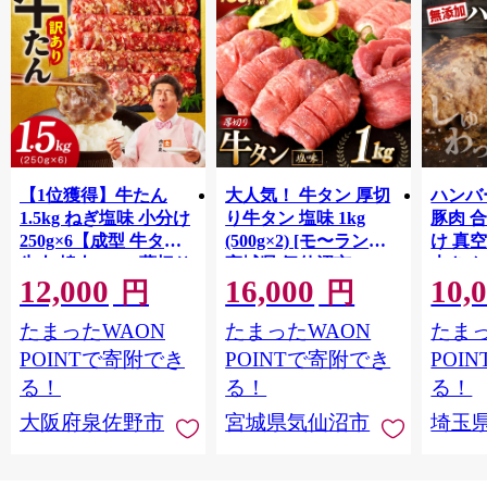
【1位獲得】牛たん
大人気！ 牛タン 厚切
ハンバー
1.5kg ねぎ塩味 小分け
り牛タン 塩味 1kg
豚肉 
250g×6【成型 牛タン
(500g×2) [モ〜ランド
け 真
牛肉 焼肉 BBQ 薄切り
宮城県 気仙沼市
大きめ
12,000
16,000
10,
ぎゅうたん スライス
20564660] 肉 牛肉 精肉
保存料
円
円
訳あり サイズ不揃
牛たん 牛タン塩 牛た
淡路島
たまったWAON
たまったWAON
たまっ
い】 G4721
ん塩 冷凍 焼肉 BBQ ア
ポーク 
ウトドア バーベキュ
き肉 
POINTで寄附でき
POINTで寄附でき
POI
ー 厚切り タン
ず 惣
る！
る！
る！
まみ 
大阪府泉佐野市
宮城県気仙沼市
埼玉
んのお
お中元
贈答