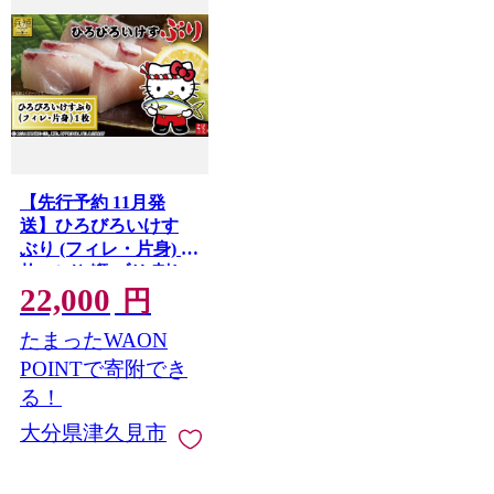
【先行予約 11月発
送】ひろびろいけす
ぶり (フィレ・片身) 1
枚 | ぶり 鰤 ブリ 刺し
22,000
身 刺身 大分県産 九州
円
産 津久見市 国産
たまったWAON
【tsu001101】
POINTで寄附でき
る！
大分県津久見市