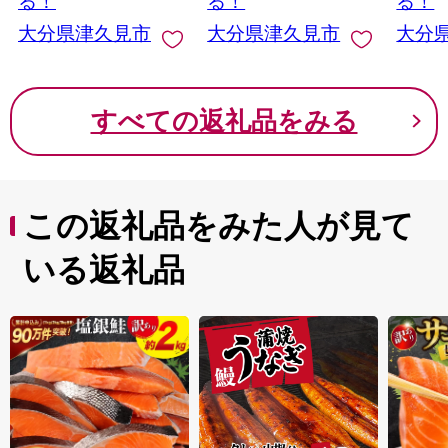
る！
る！
る！
大分県津久見市
大分県津久見市
大分
すべての返礼品をみる
この返礼品をみた人が見て
いる返礼品