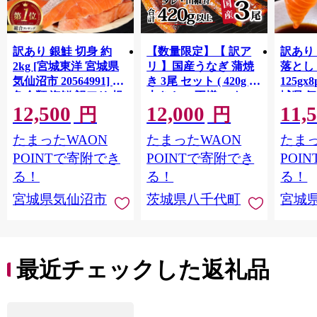
訳あり 銀鮭 切身 約
【数量限定】【 訳ア
訳あり
2kg [宮城東洋 宮城県
リ 】国産うなぎ 蒲焼
落とし 
気仙沼市 20564991] 鮭
き 3尾 セット ( 420g )
125gx
魚介類 海鮮 訳アリ 規
大きさ の不揃い タ
城県 
12,500
12,000
11,
格外 不揃い さけ サケ
レ・山椒付き ウナギ
20564
円
円
鮭切身 シャケ 切り身
鰻 ふぞろい 不揃い う
お刺し
たまったWAON
たまったWAON
たまっ
冷凍 家庭用 おかず 弁
な重 ひつまぶし 人気
生 生
当 支援 サーモン 銀鮭
茨城 八千代町 ふるさ
鮭 銀鮭
POINTで寄附でき
POINTで寄附でき
POI
切り身 魚 わけあり
と納税 冷凍 [SF951ya]
介
る！
る！
る！
宮城県気仙沼市
茨城県八千代町
宮城
最近チェックした返礼品