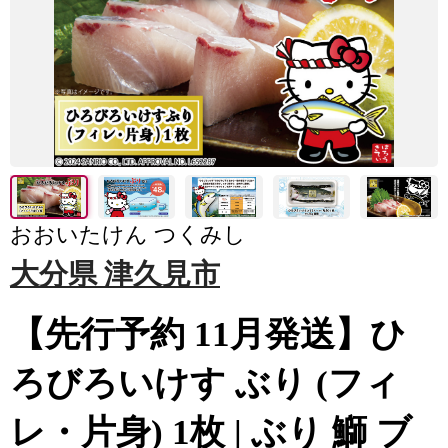
おおいたけん つくみし
大分県 津久見市
【先行予約 11月発送】ひ
ろびろいけす ぶり (フィ
レ・片身) 1枚 | ぶり 鰤 ブ