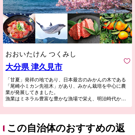
おおいたけん つくみし
大分県 津久見市
「甘夏」発祥の地であり、日本最古のみかんの木である
「尾崎小ミカン先祖木」があり、みかん栽培を中心に農
業が発展してきました。
漁業はミネラル豊富な豊かな漁場で栄え、明治時代から
続く保戸島のまぐろ遠洋漁業は全国有数の水揚げ量を誇
っていました。
石灰石・セメント産業で栄えてきたため鉱山の独特な景
この自治体のおすすめの返
観を有しており、セメント工場があることから「セメン