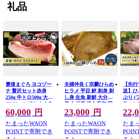
ト町」という地名も存在します。
礼品
住所にセメント町と記載できるのは日本でもここ津久見
と山口県山陽小野田市の２箇所だけというユニークな一
面ももっています。
豊後まぐろ ヨコヅー
夫婦仲良く宗麟ひらめ
【先行
ナ 贅沢セット赤身
ヒラメ 平目 鮃 刺身 刺
送】ひ
250g 中トロ500g 大ト
し身 生魚 新鮮 大分県
ぶり (
ロ250g マグロ まぐろ
産 九州産 津久見市 国
枚 | 
60,000
23,000
22,
鮪 赤身 大トロ 中トロ
産【tsu002602】
身 刺
円
円
刺身 刺し身大分県産
産 津
たまったWAON
たまったWAON
たまっ
九州産 津久見市
【tsu0
POINTで寄附でき
POINTで寄附でき
POI