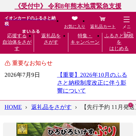
《受付中》 令和8年熊本地震緊急支援
イオンカードのふるさと納
税
お気に入り
返礼品カート
メニ
ュー
応援する
返礼品を
特集・
ふるさと納税
自治体をさが
さがす
キャンペーン
を
す
はじめる
重要なお知らせ
2026年7月9日
【重要】2026年10月のふる
さと納税制度改正に伴う影
響について
HOME
返礼品をさがす
【先行予約 11月発送】