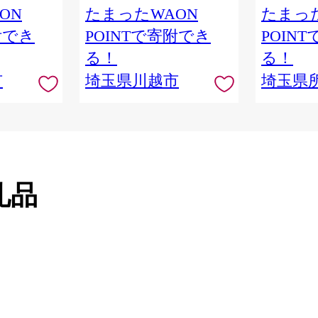
品 本棚 本
ON
たまったWAON
たまった
隈研吾 チ
附でき
POINTで寄附でき
POIN
市
る！
る！
市
埼玉県川越市
埼玉県
礼品