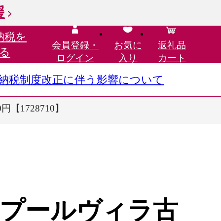
援
納税を
会員登録・
お気に
返礼品
る
ログイン
入り
カート
さと納税制度改正に伴う影響について
円【1728710】
プールヴィラ古