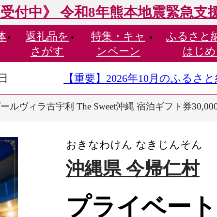
受付中》 令和8年熊本地震緊急支
体
返礼品を
特集・
キャ
ふるさと
さがす
ンペーン
はじめ
9日
【重要】2026年10月のふる
ヴィラ古宇利 The Sweet沖縄 宿泊ギフト券30,000
おきなわけん なきじんそん
沖縄県 今帰仁村
プライベート