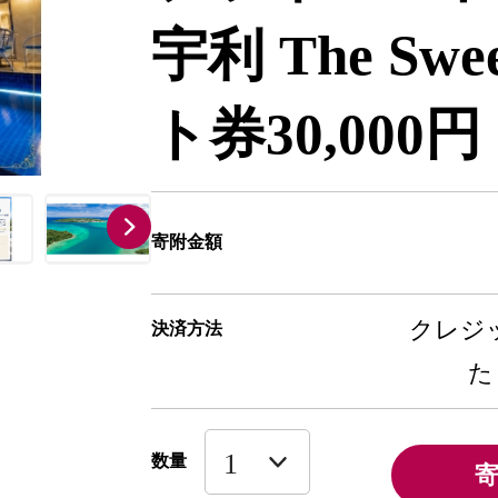
宇利 The S
ト券30,000円
寄附金額
クレジッ
決済方法
た
数量