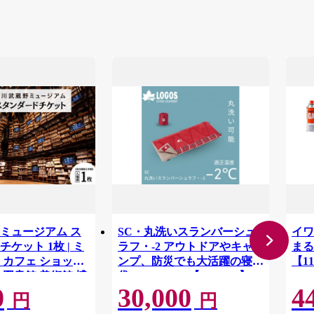
ミュージアム ス
SC・丸洗いスランバーシュ
イワ
ケット 1枚 | ミ
ラフ・-2 アウトドアやキャ
まる
 カフェ ショップ
ンプ、防災でも大活躍の寝
【11
 図書館 美術館 博
袋! 72602035【1663767】
0
30,000
4
ト 文化複合施設 文
円
円
ADOKAWA 角川作