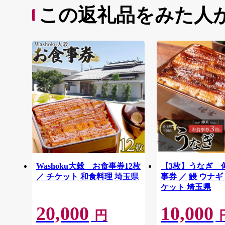
この返礼品をみた人
Washoku大穀 お食事券12枚
【3枚】うなぎ 
／ チケット 和食料理 埼玉県
事券 ／ 鰻 ウナギ
ケット 埼玉県
20,000
10,000
円