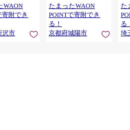
棚劇場 漫画 マンガ
WAON
たまったWAON
た
ケット 埼玉県 所沢
Tで寄附でき
POINTで寄附でき
P
る！
る
所沢市
京都府城陽市
埼