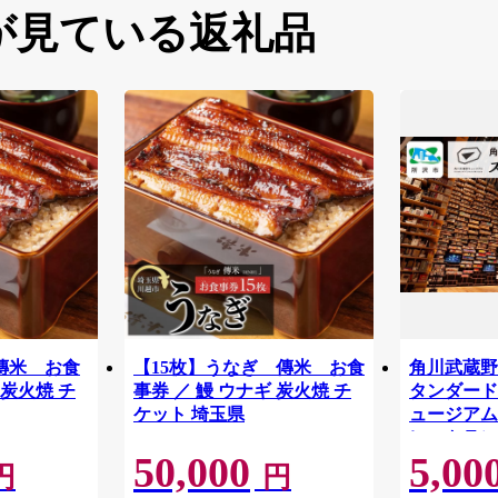
が見ている返礼品
傳米 お食
【15枚】うなぎ 傳米 お食
角川武蔵野
 炭火焼 チ
事券 ／ 鰻 ウナギ 炭火焼 チ
タンダードチ
ケット 埼玉県
ュージアム
レストラン
50,000
5,00
物館 アー
円
円
学 角川 K