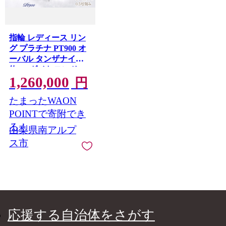
指輪 レディース リン
グ プラチナ PT900 オ
ーバル タンザナイト
約2ct ダイヤモンド
1,260,000
0.6ct 取り巻き 誕生石
円
大粒 アンティーク ジ
たまったWAON
ュエリー 山梨県 南ア
ルプス市 【f297-ta-
POINTで寄附でき
pt】 ALPAZ208
る！
山梨県南アルプ
ス市
応援する自治体をさがす