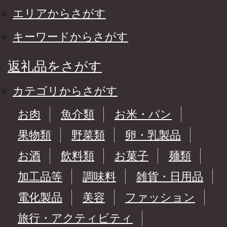
エリアからさがす
キーワードからさがす
返礼品をさがす
カテゴリからさがす
お肉
魚介類
お米・パン
果物類
野菜類
卵・乳製品
お酒
飲料類
お菓子
麺類
加工品等
調味料
雑貨・日用品
電化製品
美容
ファッション
旅行・アクティビティ