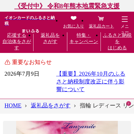
《受付中》 令和8年熊本地震緊急支援
イオンカードのふるさと納
税
お気に入り
返礼品カート
メニ
ュー
応援する
返礼品を
特集・
ふるさと納税
自治体をさが
さがす
キャンペーン
を
す
はじめる
重要なお知らせ
2026年7月9日
【重要】2026年10月のふる
さと納税制度改正に伴う影
響について
HOME
返礼品をさがす
指輪 レディース リング