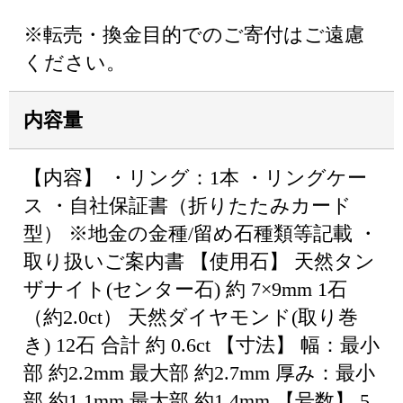
※転売・換金目的でのご寄付はご遠慮
ください。
内容量
【内容】 ・リング：1本 ・リングケー
ス ・自社保証書（折りたたみカード
型） ※地金の金種/留め石種類等記載 ・
取り扱いご案内書 【使用石】 天然タン
ザナイト(センター石) 約 7×9mm 1石
（約2.0ct） 天然ダイヤモンド(取り巻
き) 12石 合計 約 0.6ct 【寸法】 幅：最小
部 約2.2mm 最大部 約2.7mm 厚み：最小
部 約1.1mm 最大部 約1.4mm 【号数】 5