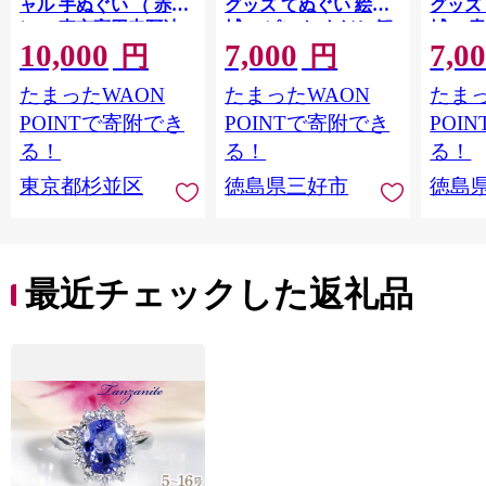
ャル 手ぬぐい （ 赤
グッズ てぬぐい 絵手
グッズ
）・ 東京高円寺阿波
拭い ピンク すだち 観
拭い 青
10,000
7,000
7,0
おどりオフィシャル
光 景色 かずら橋 落合
色 か
円
円
ショッパーバッグ セ
集落 古民家 大歩危峡
古民家
たまったWAON
たまったWAON
たまっ
ット 【2026年版】 描
百年蔵 阿波池田たば
蔵 阿
き下ろし 書き下ろし
こ資料館 阿波池田本
料館 
POINTで寄附でき
POINTで寄附でき
POI
限定デザイン アート
町通り いけだ阿波お
り い
る！
る！
る！
ワーク オリジナルグ
どり お土産 日用品 フ
お土産
東京都杉並区
徳島県三好市
徳島
ッズ
ァッション おしゃれ
ション
綿 徳島県 三好市 みよ
島県 
し さかなやデザイン
かなや
最近チェックした返礼品