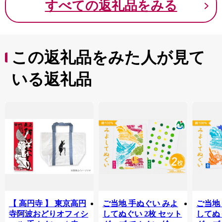
すべての返礼品をみる
この返礼品をみた人が見て
いる返礼品
【 高円寺 】 東京高円
ご当地 手ぬぐい みよ
ご当地
寺阿波おどりオフィシ
してぬぐい 2枚 セット
してぬ