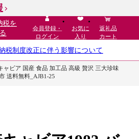
援
納税を
会員登録・
お気に
返礼品
る
ログイン
入り
カート
さと納税制度改正に伴う影響について
貝 キャビア 国産 食品 加工品 高級 贅沢 三大珍味
送料無料_AJB1-25