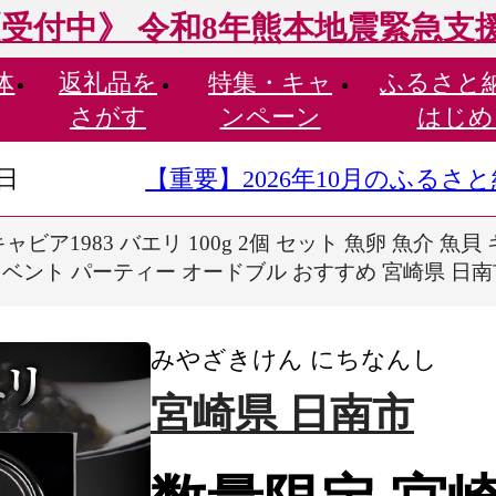
受付中》 令和8年熊本地震緊急支
体
返礼品を
特集・
キャ
ふるさと
さがす
ンペーン
はじめ
9日
【重要】2026年10月のふる
ビア1983 バエリ 100g 2個 セット 魚卵 魚介 魚
ベント パーティー オードブル おすすめ 宮崎県 日南市 
みやざきけん にちなんし
宮崎県 日南市