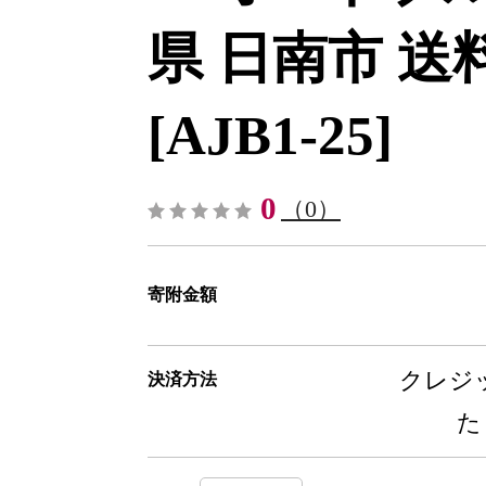
県 日南市 送料
[AJB1-25]
0
（0）
寄附金額
クレジッ
決済方法
た