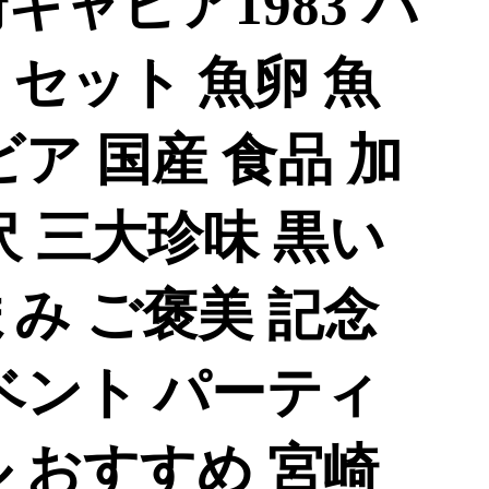
キャビア1983 バ
2個 セット 魚卵 魚
ビア 国産 食品 加
沢 三大珍味 黒い
み ご褒美 記念
ベント パーティ
 おすすめ 宮崎