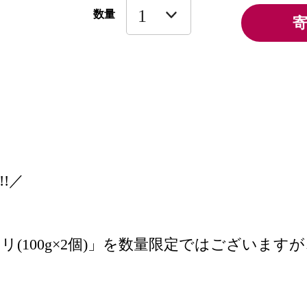
数量
!／
エリ(100g×2個)」を数量限定ではござい