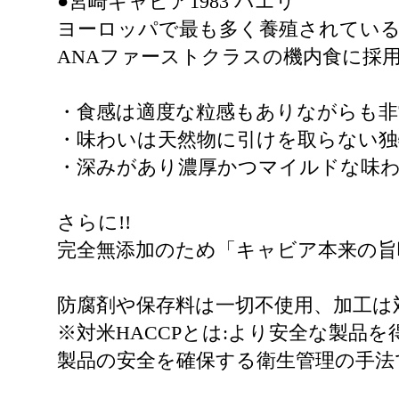
●宮崎キャビア1983 バエリ
ヨーロッパで最も多く養殖されている
ANAファーストクラスの機内食に採
・食感は適度な粒感もありながらも非
・味わいは天然物に引けを取らない独特
・深みがあり濃厚かつマイルドな味わい
さらに!!
完全無添加のため「キャビア本来の旨
防腐剤や保存料は一切不使用、加工は
※対米HACCPとは:より安全な製
製品の安全を確保する衛生管理の手法