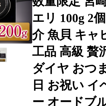
数量限定 宮崎
エリ 100g 
介 魚貝 キャ
工品 高級 贅
ダイヤ おつま
日 お祝い イ
ー オードブル