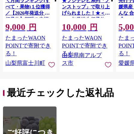
＼月間ランキング(す
★フジテレビ系列「ノ
先行予
べて・果物)１位獲得
ンストップ」で取り上
媛県産
／【2026年発送分 先
げられました！★＜
んな 合
行予約】頬張る幸福
2026年発送先行予約＞
『202
9,000
10,000
5,0
感 〜緑の宝石・ シ
南アルプス市産シャイ
出荷予
円
円
ャインマスカット 〜
ンマスカット1.2kg以
ご自宅
たまったWAON
たまったWAON
たまっ
１ｋｇ以上（２〜３
上（2～3房） クール
マドン
房） フルーツ 山梨県
便発送 ALPAG007
あり 
POINTで寄附でき
POINTで寄附でき
POI
産 果物 くだもの シャ
ツ 高級
る！
る！
る！
山梨県南アルプ
イン マスカット ぶど
産地直
山梨県富士川町
ス市
愛媛
う ブドウ 葡萄 大粒 種
レンジ
なし 先行予約 富士川
県 西
町 10000円 一万円
9000円 九千円
最近チェックした返礼品
ご好評につき