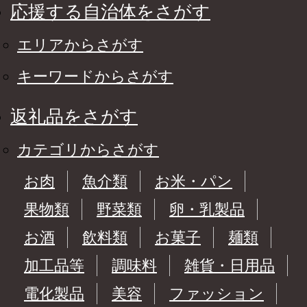
応援する自治体をさがす
エリアからさがす
キーワードからさがす
返礼品をさがす
カテゴリからさがす
お肉
魚介類
お米・パン
果物類
野菜類
卵・乳製品
お酒
飲料類
お菓子
麺類
加工品等
調味料
雑貨・日用品
電化製品
美容
ファッション