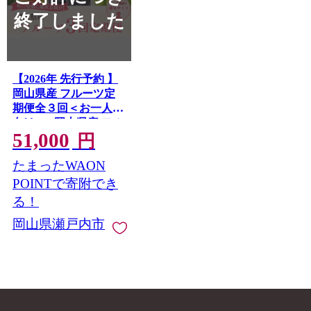
終了しました
【2026年 先行予約 】
岡山県産 フルーツ定
期便全３回＜お一人様
向け＞ | 岡山県産 フル
51,000
ーツ定期便 3回 定期便
円
岡山白桃 白桃 ニュー
たまったWAON
ピオーネ シャインマ
スカット 晴王 桃 ぶど
POINTで寄附でき
う 葡萄 果物 国産フル
る！
ーツ 旬の果物 化粧箱
岡山県瀬戸内市
入り 産地直送 人気 高
級フルーツ 岡山県 瀬
戸内市