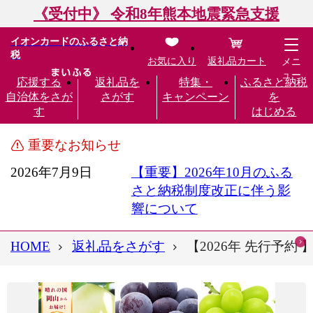
《受付中》 令和8年熊本地震緊急支援
イオンカードのふるさと納
税
お気に入り
返礼品カート
メニ
ュー
応援する
返礼品を
特集・
ふるさと納税
自治体をさが
さがす
キャンペーン
を
す
はじめる
重要なお知らせ
2026年7月9日
【重要】2026年10月のふる
さと納税制度改正に伴う影
響について
HOME
返礼品をさがす
【2026年 先行予約