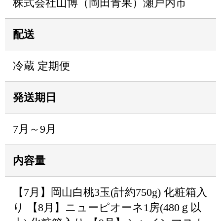
株式会社山博（岡田青果）瀬戸内市
配送
冷蔵 定期便
発送期日
7月～9月
内容量
【7月】岡山白桃3玉(計約750g) 化粧箱入
り 【8月】ニューピオーネ1房(480ｇ以