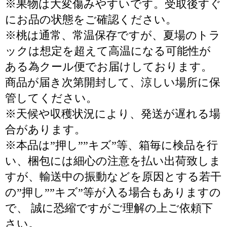
※果物は大変傷みやすいです。受取後すぐ
にお品の状態をご確認ください。
※桃は通常、常温保存ですが、夏場のトラ
ックは想定を超えて高温になる可能性が
ある為クール便でお届けしております。
商品が届き次第開封して、涼しい場所に保
管してください。
※天候や収穫状況により、発送が遅れる場
合があります。
※本品は”押し””キズ”等、箱毎に検品を行
い、梱包には細心の注意を払い出荷致しま
すが、輸送中の振動などを原因とする若干
の”押し””キズ”等が入る場合もありますの
で、 誠に恐縮ですがご理解の上ご依頼下
さい。