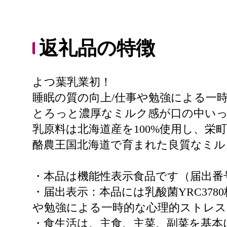
返礼品の特徴
よつ葉乳業初！
睡眠の質の向上/仕事や勉強による一時
とろっと濃厚なミルク感が口の中い
乳原料は北海道産を100%使用し、栄
酪農王国北海道で育まれた良質なミ
・本品は機能性表示食品です（届出番号：
・届出表示：本品には乳酸菌YRC3780株（L. 
や勉強による一時的な心理的ストレ
・食生活は、主食、主菜、副菜を基本