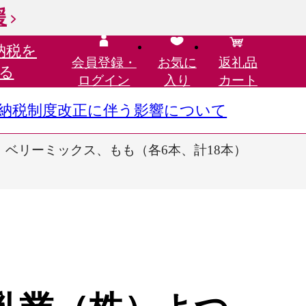
援
納税を
会員登録・
お気に
返礼品
る
ログイン
入り
カート
さと納税制度改正に伴う影響について
さ、ベリーミックス、もも（各6本、計18本）