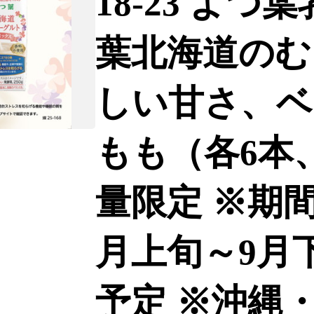
18-23 よ
葉北海道のむ
しい甘さ、ベ
もも（各6本、
量限定 ※期間
月上旬～9月
予定 ※沖縄