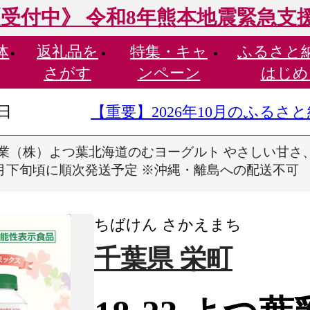
受付中》 令和8年熊本地震緊急支
体
返礼品を
特集・
キャ
ふるさと
さがす
ンペーン
はじめ
9日
【重要】2026年10月のふる
つ葉乳業（株）よつ葉北海道のむヨーグルト やさしい甘
～9月下旬頃に順次発送予定 ※沖縄・離島への配送不可
ちばけん さかえまち
千葉県 栄町