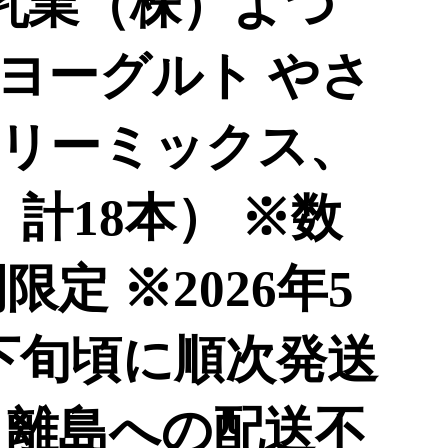
つ葉乳業（株）よつ
ヨーグルト やさ
リーミックス、
計18本） ※数
限定 ※2026年5
下旬頃に順次発送
・離島への配送不