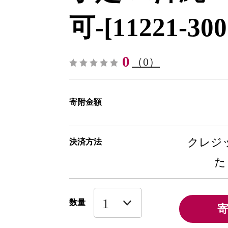
可-[11221-300
0
（0）
寄附金額
クレジッ
決済方法
た
数量