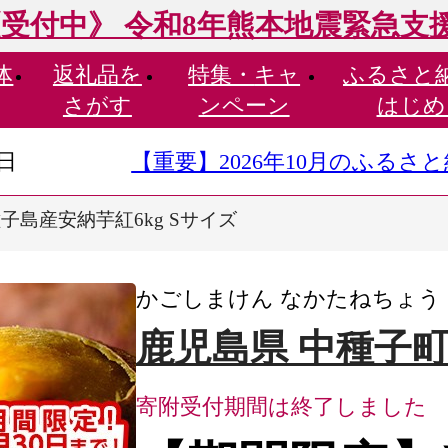
受付中》 令和8年熊本地震緊急支
体
返礼品を
特集・
キャ
ふるさと
さがす
ンペーン
はじめ
9日
【重要】2026年10月のふる
子島産安納芋紅6kg Sサイズ
かごしまけん なかたねちょう
鹿児島県 中種子
寄附受付期間は終了しました