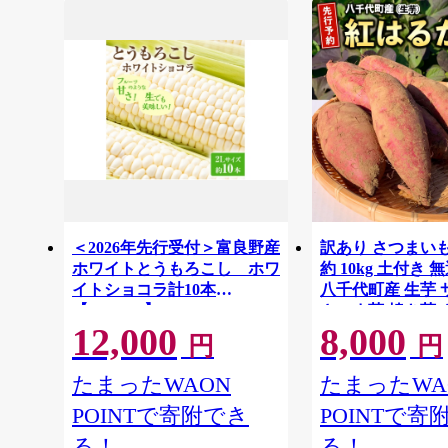
＜2026年先行受付＞富良野産
訳あり さつまい
ホワイトとうもろこし ホワ
約 10kg 土付き 
イトショコラ計10本
八千代町産 生芋
【1678459】
さつま芋 焼き芋 
12,000
8,000
イモ 野菜 不揃い
円
円
熟成 おやつ デザー
農家直送 【 先行予
たまったWAON
たまったWA
10月下旬以降発送
POINTで寄附でき
POINTで寄
[AX010ya]
る！
る！