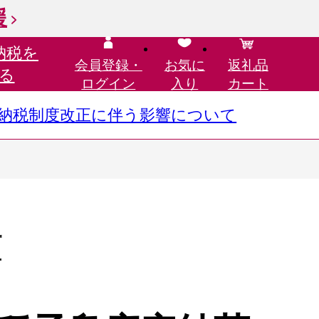
援
納税を
会員登録・
お気に
返礼品
る
ログイン
入り
カート
さと納税制度改正に伴う影響について
町