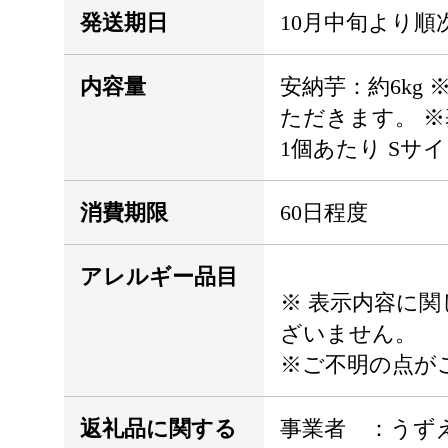
発送期日
10月中旬より
内容量
安納芋：約6k
ただきます。 
1個あたり Sサイズ
消費期限
60日程度
アレルギー品目
※ 表示内容に
ざいません。
※ご不明の点が
返礼品に関する
事業者 ：うず