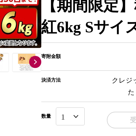
【期間限定】
紅6kg Sサイ
寄附金額
クレジッ
決済方法
た
数量