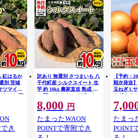
も 紅はるか
訳あり 無選別 さつまいも 八
【予約：20
無選別 茨城
千代町産 シルクスイート 生
順次発送】
 サツマイモ
芋 約 10kg 農家直送 熟成 イ
玉ねぎ Lサイ
やきいも 芋
モ 芋 いも おやつ デザート
ネギ たまねぎ
8,000
7,00
 規格外 長期
秋 【 先行予約 2026年10月下
0003-2026
円
ト 秋 旬
旬以降発送 】[AX035ya]
約 2026年
ON
たまったWAON
たまった
 】
附でき
POINTで寄附でき
POIN
る！
る！