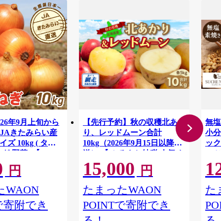
26年9月上旬から
【先行予約】秋の収穫北あか
無塩
JAきたみらい産
り、レッドムーン合計
小分
ズ 10kg ( タマ
10kg（2026年9月15日以降発
ック
 野菜 )【210-
送） 【 ふるさと納税 人気 お
ッツ
0
15,000
1
】
すすめ ランキング じゃがい
富 
円
円
も ジャガイモ 芋 いも イモ
容 
男爵 男爵いも たまねぎ 玉ね
高リ
WAON
たまったWAON
た
H05
ぎ 玉葱 かぼちゃ 南瓜 野菜
Tで寄附でき
POINTで寄附でき
P
セット 詰め合わせ 詰合せ 北
海道 網走市 送料無料 】
る！
る