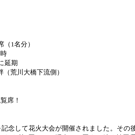
席（1名分）
1時
に延期
畔（荒川大橋下流側）
観覧席！
興を記念して花火大会が開催されました。その