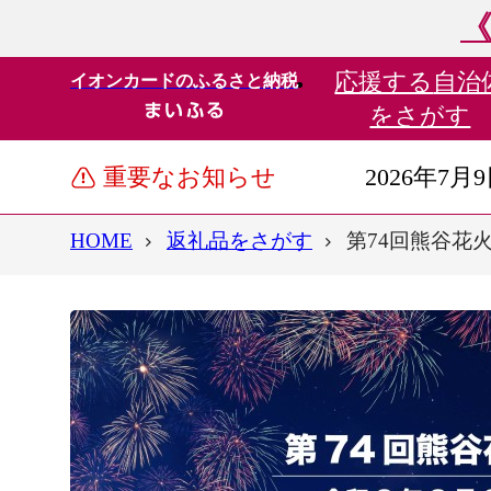
《
応援する
自治
イオンカードのふるさと納税
をさがす
重要なお知らせ
2026年7月
HOME
返礼品をさがす
第74回熊谷花