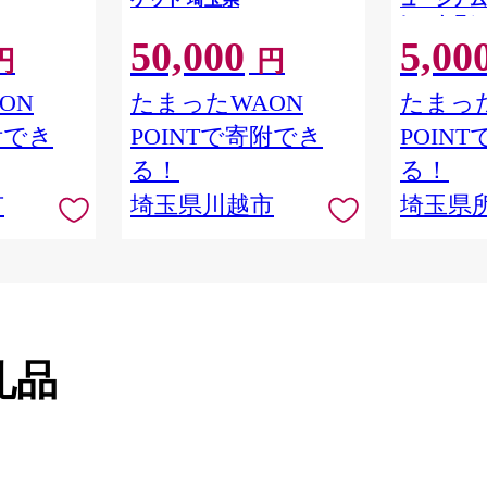
レストラン
50,000
5,00
物館 アー
円
円
学 角川 K
品 本棚 本
ON
たまったWAON
たまった
隈研吾 チ
附でき
POINTで寄附でき
POIN
市
る！
る！
市
埼玉県川越市
埼玉県
礼品