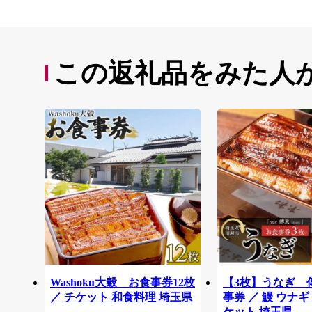
この返礼品をみた人
Washoku大穀 お食事券12枚
【3枚】うなぎ 
／ チケット 和食料理 埼玉県
事券 ／ 鰻 ウナギ
ケット 埼玉県