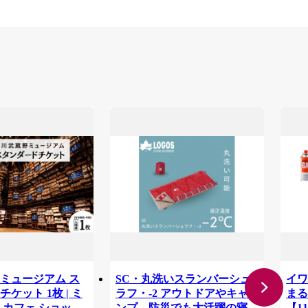
ミュージアム ス
SC・丸洗いスランバーシュ
イワ
ケット 1枚 | ミ
ラフ・-2 アウトドアやキャ
まる
 カフェ ショップ
ンプ、防災でも大活躍の寝
【11