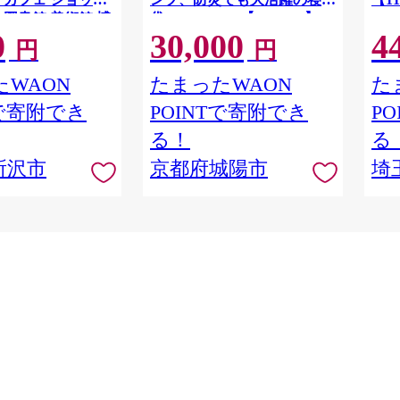
 図書館 美術館 博
袋! 72602035【1663767】
0
30,000
4
ト 文化複合施設 文
円
円
ADOKAWA 角川作
棚劇場 漫画 マンガ
WAON
たまったWAON
た
ケット 埼玉県 所沢
Tで寄附でき
POINTで寄附でき
P
る！
る
所沢市
京都府城陽市
埼