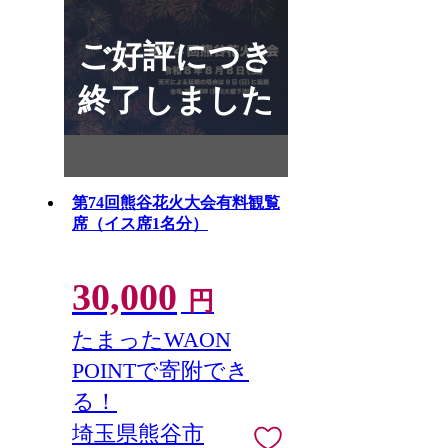
ご好評につき
終了しました
第74回熊谷花火大会有料観覧
席（イス席1名分）
30,000
円
たまったWAON
POINTで寄附でき
る！
埼玉県熊谷市