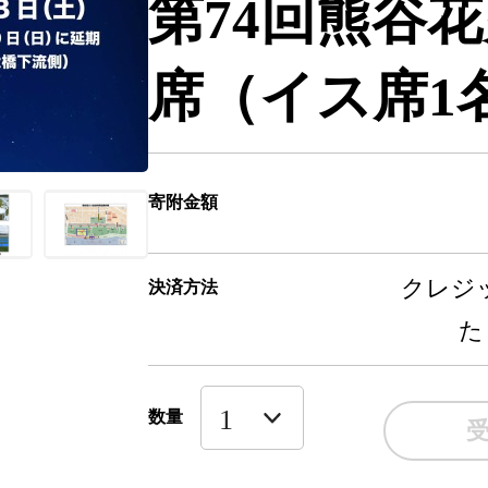
第74回熊谷
席（イス席1
寄附金額
クレジッ
決済方法
た
数量