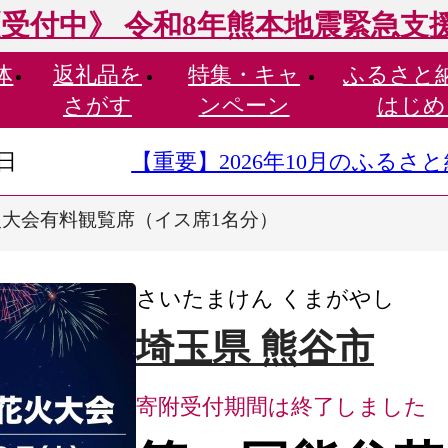
受付中》 令和8年熊本地震緊急支
体
返礼品を
特集・
キャ
ふるさと
さがす
ンペーン
はじめ
9日
【重要】2026年10月のふる
火大会有料観覧席（イス席1名分）
さいたまけん くまがやし
埼玉県 熊谷市
寄附受付期間は終了しました