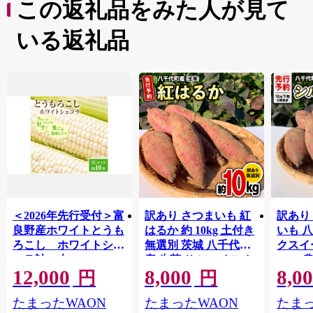
この返礼品をみた人が見て
いる返礼品
＜2026年先行受付＞富
訳あり さつまいも 紅
訳あり
良野産ホワイトとうも
はるか 約 10kg 土付き
いも 
ろこし ホワイトショ
無選別 茨城 八千代町
クスイ
コラ計10本
産 生芋 サツマイモ さ
10kg
12,000
8,000
8,0
【1678459】
つま芋 焼き芋 やきい
モ 芋 
円
円
も 芋 イモ 野菜 不揃い
ート 秋 【 先行予
たまったWAON
たまったWAON
たまっ
規格外 長期熟成 おや
2026