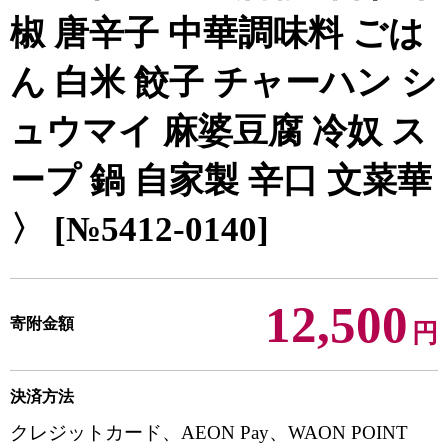
椒 唐辛子 中華調味料 ごは
ん 白米 餃子 チャーハン シ
ュウマイ 麻婆豆腐 冷奴 ス
ープ 鍋 自家製 辛口 文菜華
〉 [№5412-0140]
12,500
寄附金額
円
決済方法
クレジットカード、AEON Pay、WAON POINT