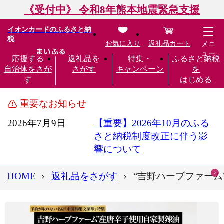
《受付中》 令和8年熊本地震緊急支援
イオンカードのふるさと納
税
お気に入り
返礼品カート
メニ
ュー
応援する
返礼品を
特集・
ふるさと納税
自治体をさが
さがす
キャンペーン
を
す
はじめる
重要なお知らせ
2026年7月9日
【重要】2026年10月のふる
さと納税制度改正に伴う影
響について
HOME
返礼品をさがす
“吉野ハーブファーム”