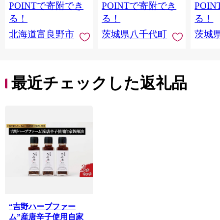
つ デザート 秋 旬 農家
送 】[A
POINTで寄附でき
POINTで寄附でき
POI
直送 【 先行予約 2026
る！
る！
る！
年10月下旬以降発送
北海道富良野市
茨城県八千代町
茨城
】 [AX010ya]
最近チェックした返礼品
“吉野ハーブファー
ム”産唐辛子使用自家