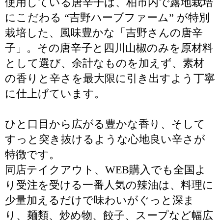
使用している唐辛子は、柏市内で露地栽培
にこだわる “吉野ハーブファーム” が特別
栽培した、風味豊かな「吉野さんの唐辛
子」。その唐辛子と四川山椒のみを原材料
として選び、余計なものを加えず、素材
の香りと辛さを最大限に引き出すよう丁寧
に仕上げています。
ひと口目から広がる豊かな香り、そして
すっと突き抜けるような心地良い辛さが
特徴です。
同店テイクアウト、WEB購入でも全国よ
り受注を受ける一番人気の辣油は、料理に
少量加えるだけで味わいがぐっと深ま
り、麺類、炒め物、餃子、スープなど幅広