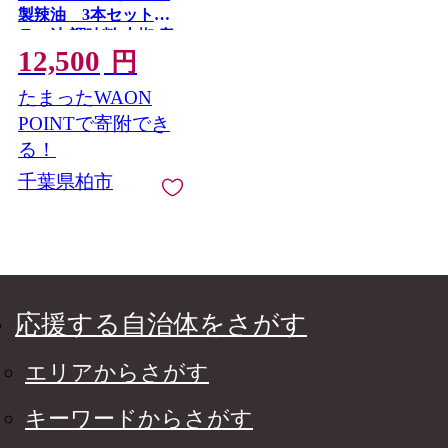
製辣油 3本セット〈
ラー油 調味料 山椒 唐
12,500
辛子 中華調味料 ごは
円
ん 白米 餃子 チャーハ
たまったWAON
ン シュウマイ 麻婆豆
腐 冷奴 スープ 鍋 自家
POINTで寄附でき
製 辛口 文菜華 〉
る！
[№5412-0140]
千葉県柏市
応援する自治体をさがす
エリアからさがす
キーワードからさがす