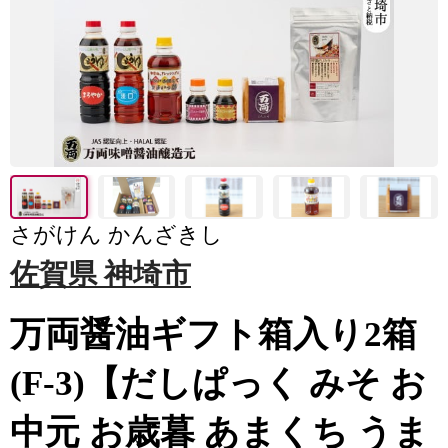
さがけん かんざきし
佐賀県 神埼市
万両醤油ギフト箱入り2箱
(F-3)【だしぱっく みそ お
中元 お歳暮 あまくち うま