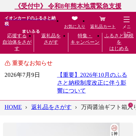
《受付中》 令和8年熊本地震緊急支援
イオンカードのふるさと納
税
お気に入り
返礼品カート
メニ
ュー
応援する
返礼品を
特集・
ふるさと納税
自治体をさが
さがす
キャンペーン
を
す
はじめる
重要なお知らせ
2026年7月9日
【重要】2026年10月のふる
さと納税制度改正に伴う影
響について
HOME
返礼品をさがす
万両醤油ギフト箱入り2箱