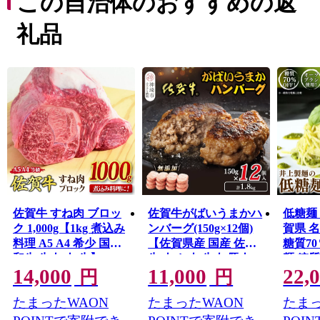
この自治体のおすすめの返
礼品
佐賀牛 すね肉 ブロッ
佐賀牛がばいうまかハ
低糖麺 
ク 1,000g【1kg 煮込み
ンバーグ(150g×12個)
賀県 
料理 A5 A4 希少 国産
【佐賀県産 国産 佐賀
糖質70
和牛 牛肉 肉 牛】
牛 肉 お肉 牛肉 豚肉
麺 糖
14,000
11,000
22,
(H085157)
冷凍 無添加】
エット
円
円
(H118105)
(H0571
たまったWAON
たまったWAON
たまっ