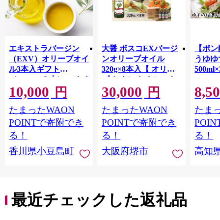
エキストラバージン
大醤 ボスコEXバージ
【ポン
（EXV）オリーブオイ
ンオリーブオイル
うゆゆ
ル3本入ギフト
320g×8本入【 オリー
500ml
（150ml×３本）スペイ
ブオイル オイル エキ
10,000
30,000
8,5
ン産
ストラバージンオリー
円
円
ブオイル エクストラ
たまったWAON
たまったWAON
たまっ
バージン エキストラ
バージンオイル 調味
POINTで寄附でき
POINTで寄附でき
POI
料 高品質 ヘルシー サ
る！
る！
る！
ラダ パスタ 洋食 人気
香川県小豆島町
大阪府堺市
高知
おすすめ 送料無料 大
阪府 堺市】
最近チェックした返礼品