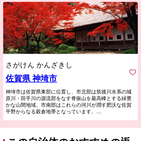
さがけん かんざきし
佐賀県 神埼市
神埼市は佐賀県東部に位置し、市北部は筑後川水系の城
原川・田手川の源流部をなす脊振山を最高峰とする緑豊
かな山間地域、市南部はこれらの河川が潤す肥沃な佐賀
平野からなる穀倉地帯となっています。
市内には吉野ヶ里遺跡や歴史的建造物、神社などの多く
の歴史的、文化的遺産があり、さまざまな郷土芸能や伝
統行事が継承され、地域文化として形成されています。