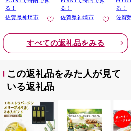
POINTで寄附でき
POINTで寄附でき
POI
る！
る！
る！
佐賀県神埼市
佐賀県神埼市
佐賀
すべての返礼品をみる
この返礼品をみた人が見て
いる返礼品