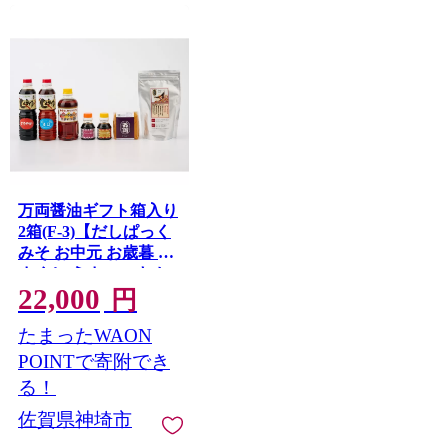
万両醤油ギフト箱入り
2箱(F-3)【だしぱっく
みそ お中元 お歳暮 あ
まくち うまいっす お
22,000
中元 お歳暮】
円
(H016157)
たまったWAON
POINTで寄附でき
る！
佐賀県神埼市