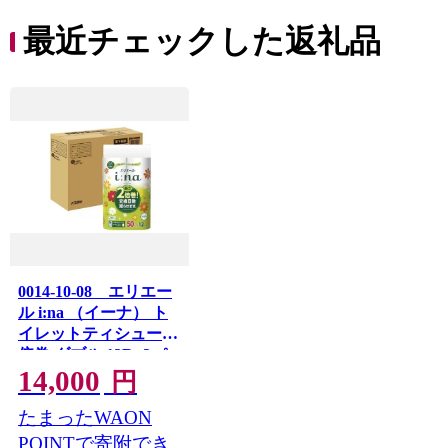
ち 長
便利 
最近チェックした返礼品
コ ト
ー 人
0014-10-08 エリエー
ル i:na （イーナ） ト
イレットティシュー 2
倍巻 ダブル 12R×3パ
14,000
ック 36個 【ハーフケ
円
ース】 50m 36ロール
たまったWAON
ダブル トイレットペ
ーパー
POINTで寄附でき