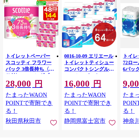
トイレットペーパー
0016-10-09 エリエール
トイレ
スコッティ フラワー
トイレットティシュー
72ロール
パック 3倍長持ち〈香
コンパクトシングル 8
6パック
り付〉4ロール(ダブ
ロール×8パック 64ロ
100m
28,000
16,000
9,0
ル)×12パック 日用品
ール 1.5倍巻 82.5m
FSC
円
円
最短翌日発送 [スコッ
トイレットペーパー
長巻タ
たまったWAON
たまったWAON
たまっ
ティ フラワーパック
シングル パルプ100％
100％
トイレットペーパー
香りつき 日用品 消耗
防災 
POINTで寄附でき
POINTで寄附でき
POI
日本製紙クレシア] 秋
品 備蓄
ペーパ
る！
る！
る！
田県秋田市
川県 
秋田県秋田市
静岡県富士宮市
神奈
トペー
活雑貨
れっと