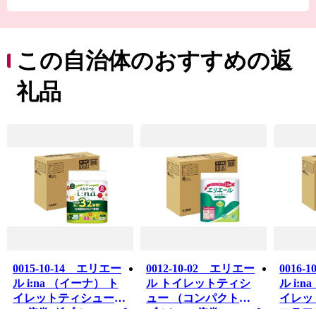
め、「朝霧高原」、「田貫湖」といった『美しい自然景
観』、名物「富士宮やきそば」や富士山の恵みを生かし
て生産された農産物、ニジマス、日本酒といった『美
食』など、様々な美しさに彩られたまちです。
この自治体のおすすめの返
様々なアウトドアアクティビティを楽しんだり、静岡
県富士山世界遺産センターや富士山本宮浅間大社などを
礼品
巡りながら、世界文化遺産「富士山」に想いを馳せた
り…楽しみ方も様々。
ぜひ富士宮市へ足を運んでいただき、魅力を感じてい
ただけたら幸いです。
0015-10-14 エリエー
0012-10-02 エリエー
0016-
ル i:na （イーナ） ト
ル トイレットティシ
ル i:
イレットティシュー
ュー （コンパクトダ
イレッ
3.2倍巻 ダブル 8R×4パ
ブル） 1.5倍巻 8R×4パ
フラワー