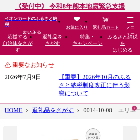
《受付中》 令和8年熊本地震緊急支援
イオンカードのふるさと納
税
お気に入り
返礼品カート
メニ
ュー
応援する
返礼品を
特集・
ふるさと納税
自治体をさが
さがす
キャンペーン
を
す
はじめる
重要なお知らせ
2026年7月9日
【重要】2026年10月のふる
さと納税制度改正に伴う影
響について
HOME
返礼品をさがす
0014-10-08 エ