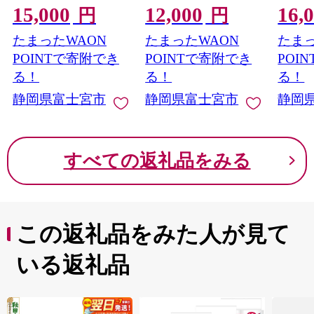
15,000
12,000
16,
ック 32個 【ハーフケ
ック 32個 【ハーフケ
倍巻 ダ
円
円
ース】 80m 32ロール
ース】 45m 32ロール
ク 32
たまったWAON
たまったWAON
たまっ
ダブル トイレットペ
ダブル トイレットペ
ス】 7
ーパー
ーパー
トイレ
POINTで寄附でき
POINTで寄附でき
POI
る！
る！
る！
静岡県富士宮市
静岡県富士宮市
静岡
すべての返礼品をみる
この返礼品をみた人が見て
いる返礼品