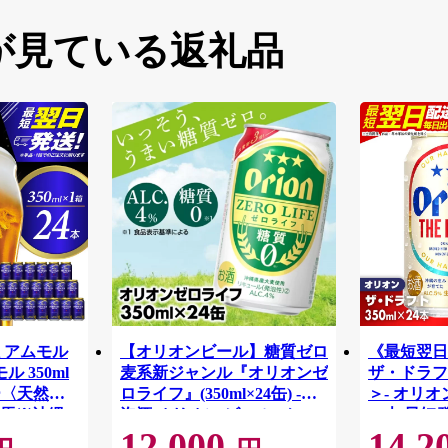
が見ている返礼品
ミアムモル
【オリオンビール】糖質ゼロ
《最短翌日
 350ml
麦系新ジャンル『オリオンゼ
ザ・ドラフト
リー〈天然水
ロライフ』(350ml×24缶) -発
＞- オリオ
馬※沖縄・
泡酒 オリオン ビール 1ケー
24本 最短
12,000
14,2
け不可
ス ２４本 糖質ゼロ ゼロライ
おすすめ 