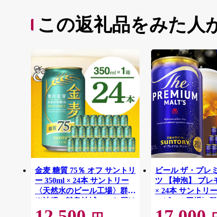
この返礼品をみた人
金麦 糖質 75％ オフ サントリ
ビール ザ・プレ
ー 350ml × 24本 サントリー
ツ 【神泡】 プレモル
〈天然水のビール工場〉群馬
× 24本 サント
※沖縄・離島地域へのお届け
のビール工場〉群
12,500
17,000
不可
離島地域へのお届