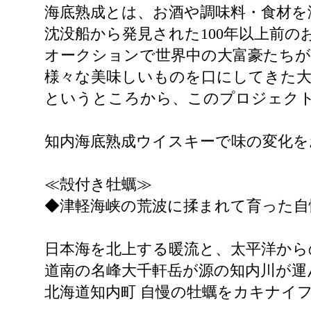
海底熟成とは、お酒や調味料・食材を
沈没船から発見された100年以上前のお
オークションで世界中の大富豪たち
様々な美味しいものを口にしてきた
というところから、このプロジェク
知内海底熟成ウイスキーで味の変化を
≪殻付き牡蠣≫
◆津軽海峡の荒波に揉まれて育った自
日本海を北上する暖流と、太平洋から
道南の名峰大千軒岳が源の知内川が運
北海道知内町 自慢の牡蠣をカキナイ