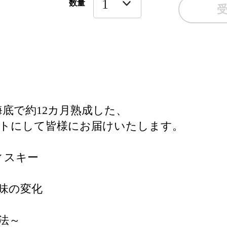
数量
海底で約12カ月熟成した、
ットにして皆様にお届けいたします。
ィスキー
味の変化
法～