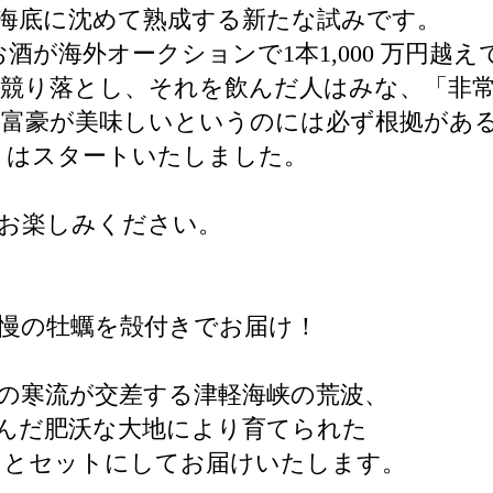
海底に沈めて熟成する新たな試みです。
酒が海外オークションで1本1,000 万円越
が競り落とし、それを飲んだ人はみな、「非
大富豪が美味しいというのには必ず根拠があ
トはスタートいたしました。
お楽しみください。
慢の牡蠣を殻付きでお届け！
の寒流が交差する津軽海峡の荒波、
んだ肥沃な大地により育てられた
フとセットにしてお届けいたします。