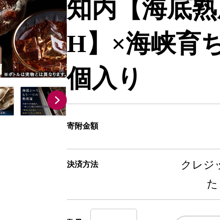
知内【海底熟
H】×海峡育ち
個入り
寄附金額
クレジッ
決済方法
た