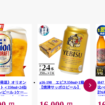
発送》オリオン
a16-198 エビス350ml×1箱
i8
＜350ml×24缶
【焼津サッポロビール】
比べ
ンビール 1ケース
計6
発送 スピード発送
焼酎
00
16,000
1
沖縄県 八重瀬町
ル 