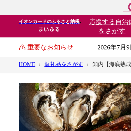
《
応援する
自治
イオンカードのふるさと納税
をさがす
重要なお知らせ
2026年7月
HOME
返礼品をさがす
知内【海底熟成