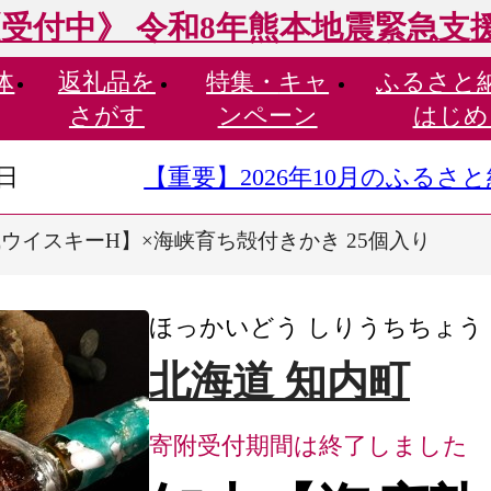
受付中》 令和8年熊本地震緊急支
体
返礼品を
特集・
キャ
ふるさと
さがす
ンペーン
はじめ
9日
【重要】2026年10月のふる
ウイスキーH】×海峡育ち殻付きかき 25個入り
ほっかいどう しりうちちょう
北海道 知内町
寄附受付期間は終了しました