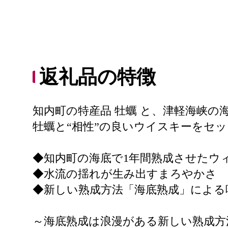
返礼品の特徴
知内町の特産品 牡蠣 と、津軽海峡の
牡蠣と“相性”の良いウイスキーをセ
◆知内町の海底で1年間熟成させたウ
◆水流の揺れが生み出すまろやかさ
◆新しい熟成方法「海底熟成」による
～海底熟成は浪漫がある新しい熟成方