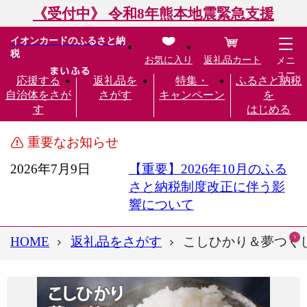
《受付中》 令和8年熊本地震緊急支援
イオンカードのふるさと納
税
お気に入り
返礼品カート
メニ
ュー
応援する
返礼品を
特集・
ふるさと納税
自治体をさが
さがす
キャンペーン
を
す
はじめる
重要なお知らせ
2026年7月9日
【重要】2026年10月のふる
さと納税制度改正に伴う影
響について
HOME
返礼品をさがす
こしひかり＆夢つくし＆