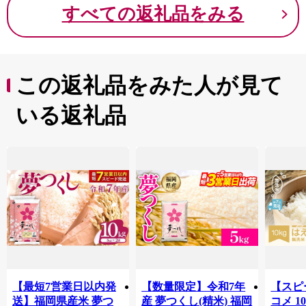
すべての返礼品をみる
この返礼品をみた人が見て
いる返礼品
【最短7営業日以内発
【数量限定】令和7年
【スピ
送】福岡県産米 夢つ
産 夢つくし(精米) 福岡
コメ 10