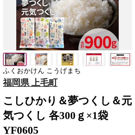
ふくおかけん こうげまち
福岡県 上毛町
こしひかり＆夢つくし＆元
気つくし 各300ｇ×1袋
YF0605