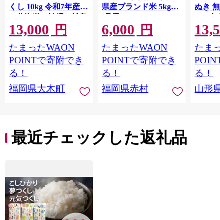
くし 10kg 令和7年産
県産ブランド米 5kg
ぬき 
※北海道・沖縄・離島
(品番:3X10R7)
2025年
13,000
6,000
13,
hamxa
は配送不可 |【精米 単
円
円
一米 単一原料米 7年産
たまったWAON
たまったWAON
たまっ
国産 お米 ブランド米
5kg × 2 ゆめつくし】
POINTで寄附でき
POINTで寄附でき
POI
CY009_01
る！
る！
る！
福岡県大木町
福岡県赤村
山形
最近チェックした返礼品