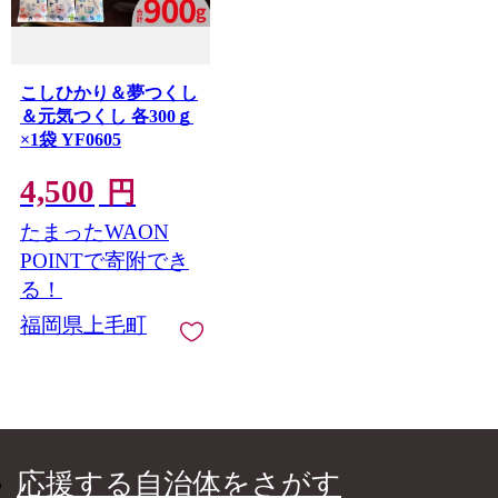
こしひかり＆夢つくし
＆元気つくし 各300ｇ
×1袋 YF0605
4,500
円
たまったWAON
POINTで寄附でき
る！
福岡県上毛町
応援する自治体をさがす