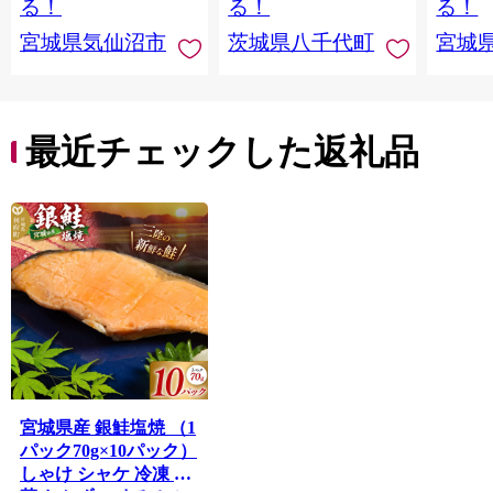
る！
る！
る！
宮城県気仙沼市
茨城県八千代町
宮城
最近チェックした返礼品
宮城県産 銀鮭塩焼 （1
パック70g×10パック）
しゃけ シャケ 冷凍 惣