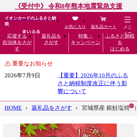
《受付中》 令和8年熊本地震緊急支援
イオンカードのふるさと納
税
お気に入り
返礼品カート
メニ
ュー
応援する
返礼品を
特集・
ふるさと納税
自治体をさが
さがす
キャンペーン
を
す
はじめる
重要なお知らせ
2026年7月9日
【重要】2026年10月のふる
さと納税制度改正に伴う影
響について
HOME
返礼品をさがす
宮城県産 銀鮭塩焼 （