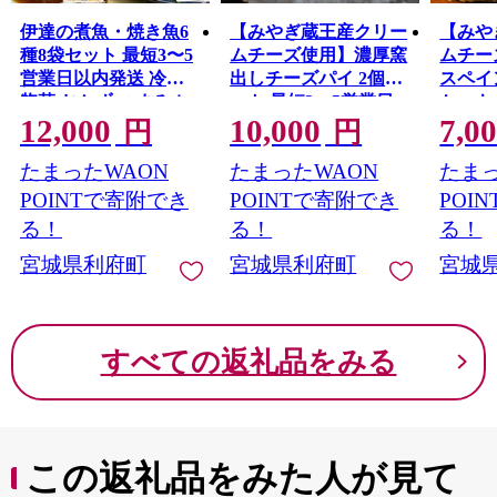
伊達の煮魚・焼き魚6
【みやぎ蔵王産クリー
【みや
種8袋セット 最短3〜5
ムチーズ使用】濃厚窯
ムチー
営業日以内発送 冷凍
出しチーズパイ 2個セ
スペイ
惣菜 おかず つまみ レ
ット 最短3〜5営業日
ケーキ
12,000
10,000
7,0
ンチン 湯煎 簡単 煮物
以内発送 [パティシエ
日以内
円
円
煮付 塩焼 [煮魚 焼き魚
ムー モル モル
エ ムー
たまったWAON
たまったWAON
たまっ
patissier mou mol molle
patissi
塩焼 鮭 サバ さば さん
スイーツ P＆Cファク
スイー
ま ぶり ブリ かれい 金
POINTで寄附でき
POINTで寄附でき
POI
トリー キャラメル ク
トリー
目鯛 冷凍 惣菜 おかず
る！
る！
る！
リームチーズ ふわと
リーム
つまみ レンチン 湯煎
ろ] 宮城県利府町
ろ] 
宮城県利府町
宮城県利府町
宮城
簡単 煮物 煮付 焼魚]
宮城県利府町
すべての返礼品をみる
この返礼品をみた人が見て