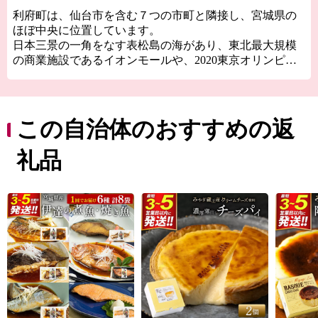
利府町は、仙台市を含む７つの市町と隣接し、宮城県の
ほぼ中央に位置しています。
日本三景の一角をなす表松島の海があり、東北最大規模
の商業施設であるイオンモールや、2020東京オリンピッ
クサッカー競技の会場となった宮城スタジアム(グランデ
ィ・21)、敷地面積が日本一のJR東日本新幹線総合車両セ
ンター、東北楽天ゴールデンイーグルス2軍のホームスタ
ジアムとなる楽天イーグルス利府球場（中央公園野球
この自治体のおすすめの返
場）などがあり、自然・文化・産業が調和した町です。
礼品