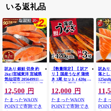
いる返礼品
訳あり 銀鮭 切身 約
【数量限定】【 訳ア
訳あり
2kg [宮城東洋 宮城県
リ 】国産うなぎ 蒲焼
落とし 
気仙沼市 20564991] 鮭
き 3尾 セット ( 420g )
125gx
魚介類 海鮮 訳アリ 規
大きさ の不揃い タ
城県 
12,500
12,000
11,
格外 不揃い さけ サケ
レ・山椒付き ウナギ
20564
円
円
鮭切身 シャケ 切り身
鰻 ふぞろい 不揃い う
お刺し
たまったWAON
たまったWAON
たまっ
冷凍 家庭用 おかず 弁
な重 ひつまぶし 人気
生 生
当 支援 サーモン 銀鮭
茨城 八千代町 ふるさ
鮭 銀鮭
POINTで寄附でき
POINTで寄附でき
POI
切り身 魚 わけあり
と納税 冷凍 [SF951ya]
介