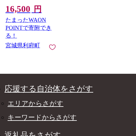
菜 おかず つまみ レン
16,500
チン 湯煎 簡単 お取り
円
寄せ 塩のみ 塩だけ 着
たまったWAON
色料無添加 香料無添
加 保存料無添加 宮城
POINTで寄附でき
県利府町
る！
宮城県利府町
応援する自治体をさがす
エリアからさがす
キーワードからさがす
返礼品をさがす