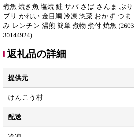
煮魚 焼き魚 塩焼 鮭 サバ さば さんま ぶり
ブリ かれい 金目鯛 冷凍 惣菜 おかず つま
み レンチン 湯煎 簡単 煮物 煮付 焼魚 (2603
30144924)
返礼品の詳細
提供元
けんこう村
配送
冷凍