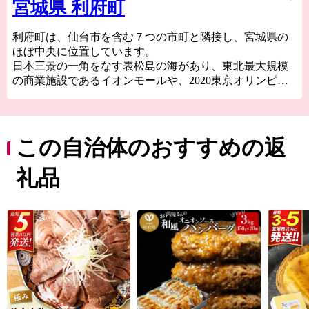
宮城県 利府町
利府町は、仙台市を含む７つの市町と隣接し、宮城県の
ほぼ中央に位置しています。
日本三景の一角をなす表松島の海があり、東北最大規模
の商業施設であるイオンモールや、2020東京オリンピッ
クサッカー競技の会場となった宮城スタジアム(グランデ
ィ・21)、敷地面積が日本一のJR東日本新幹線総合車両セ
ンター、東北楽天ゴールデンイーグルス2軍のホームスタ
ジアムとなる楽天イーグルス利府球場（中央公園野球
この自治体のおすすめの返
場）などがあり、自然・文化・産業が調和した町です。
礼品