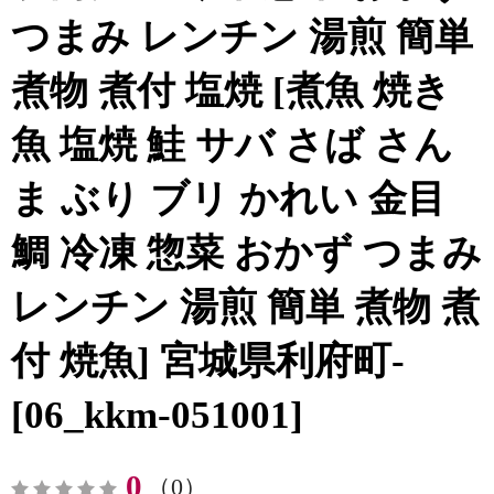
つまみ レンチン 湯煎 簡単
煮物 煮付 塩焼 [煮魚 焼き
魚 塩焼 鮭 サバ さば さん
ま ぶり ブリ かれい 金目
鯛 冷凍 惣菜 おかず つまみ
レンチン 湯煎 簡単 煮物 煮
付 焼魚] 宮城県利府町-
[06_kkm-051001]
0
（0）