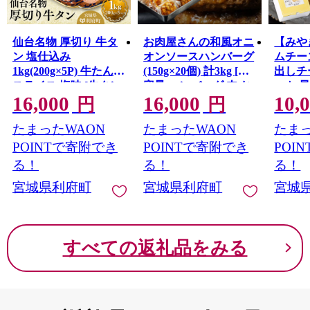
仙台名物 厚切り 牛タ
お肉屋さんの和風オニ
【みや
ン 塩仕込み
オンソースハンバーグ
ムチー
1kg(200g×5P) 牛たん
(150g×20個) 計3kg [大
出しチ
スライス 塩味 [牛タン
容量 ハンバーグ 肉 お
ット 
16,000
16,000
10,
タン塩 希少 部位 タン
かず 惣菜 個包装 簡単
以内発
円
円
中 タン元 塩ダレ タレ
湯せん 洋食 湯煎 個別
ムー 
たまったWAON
たまったWAON
たまっ
patissi
小分け 仙台 名物 厚切
包装 小分 お弁当 便利
スイー
肉厚 おいしい 美味 牛
お試し] 宮城県利府町
POINTで寄附でき
POINTで寄附でき
POI
トリー
肉 焼肉 バーベキュー
る！
る！
る！
リーム
BBQ 宮城県 利府町 船
ろ] 
宮城県利府町
宮城県利府町
宮城
田食品] 宮城県利府町
すべての返礼品をみる