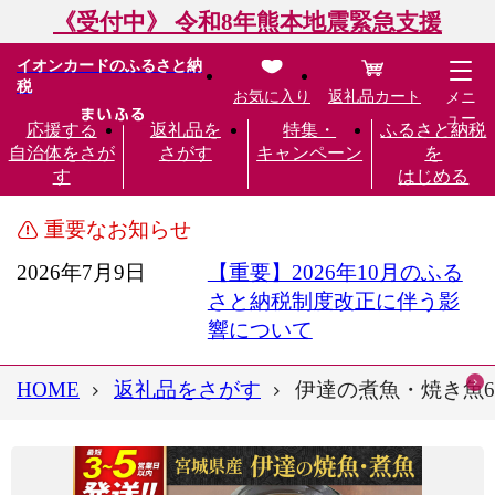
《受付中》 令和8年熊本地震緊急支援
イオンカードのふるさと納
税
お気に入り
返礼品カート
メニ
ュー
応援する
返礼品を
特集・
ふるさと納税
自治体をさが
さがす
キャンペーン
を
す
はじめる
重要なお知らせ
2026年7月9日
【重要】2026年10月のふる
さと納税制度改正に伴う影
響について
HOME
返礼品をさがす
伊達の煮魚・焼き魚6種