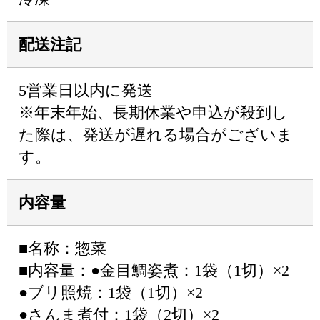
配送注記
5営業日以内に発送
※年末年始、長期休業や申込が殺到し
た際は、発送が遅れる場合がございま
す。
内容量
■名称：惣菜
■内容量：●金目鯛姿煮：1袋（1切）×2
●ブリ照焼：1袋（1切）×2
●さんま煮付：1袋（2切）×2