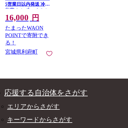
5営業日以内発送 冷凍
惣菜 おかず つまみ レ
16,000
ンチン 湯煎 簡単 煮物
円
煮付 塩焼 [煮魚 焼き魚
たまったWAON
塩焼 鮭 サバ さば さん
ま ぶり ブリ かれい 金
POINTで寄附でき
目鯛 冷凍 惣菜 おかず
る！
つまみ レンチン 湯煎
宮城県利府町
簡単 煮物 煮付 焼魚]
宮城県利府町
応援する自治体をさがす
エリアからさがす
キーワードからさがす