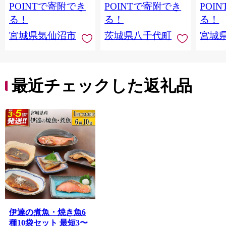
当 支援 サーモン 銀鮭
茨城 八千代町 ふるさ
鮭 銀鮭
POINTで寄附でき
POINTで寄附でき
POI
切り身 魚 わけあり
と納税 冷凍 [SF951ya]
介
る！
る！
る！
宮城県気仙沼市
茨城県八千代町
宮城
最近チェックした返礼品
伊達の煮魚・焼き魚6
種10袋セット 最短3〜