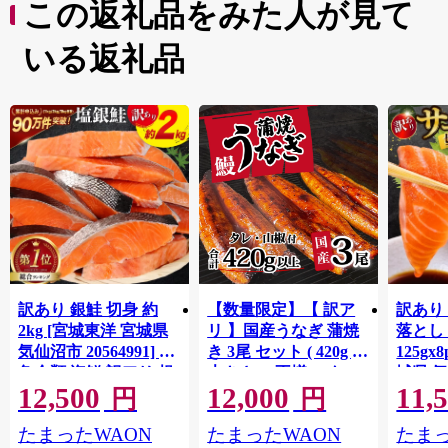
この返礼品をみた人が見て
いる返礼品
訳あり 銀鮭 切身 約
【数量限定】【 訳ア
訳あり
2kg [宮城東洋 宮城県
リ 】国産うなぎ 蒲焼
落とし 
気仙沼市 20564991] 鮭
き 3尾 セット ( 420g )
125gx
魚介類 海鮮 訳アリ 規
大きさ の不揃い タ
城県 
12,500
12,000
11,
格外 不揃い さけ サケ
レ・山椒付き ウナギ
20564
円
円
鮭切身 シャケ 切り身
鰻 ふぞろい 不揃い う
お刺し
たまったWAON
たまったWAON
たまっ
冷凍 家庭用 おかず 弁
な重 ひつまぶし 人気
生 生